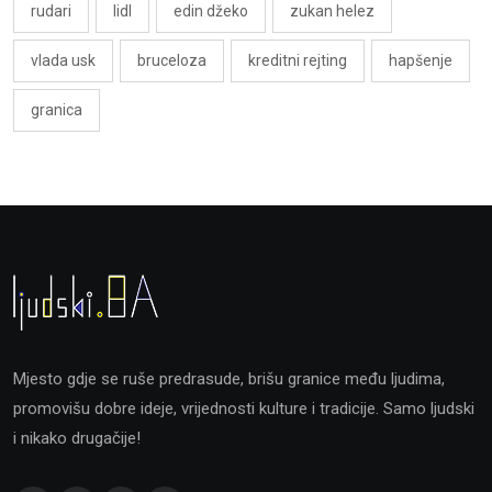
rudari
lidl
edin džeko
zukan helez
vlada usk
bruceloza
kreditni rejting
hapšenje
granica
Mjesto gdje se ruše predrasude, brišu granice među ljudima,
promovišu dobre ideje, vrijednosti kulture i tradicije. Samo ljudski
i nikako drugačije!