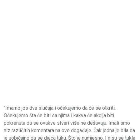
“Imamo jos dva slučaja i očekujemo da će se otkriti.
Očekujemo šta će biti sa njima i kakva će akcija biti
pokrenuta da se ovakve stvari više ne dešavaju. Imali smo
niz različitih komentara na ove događaje. Čak jedna je bila da
je uobičajno da se djeca tuku. Što je numjesno. I nisu se tukla