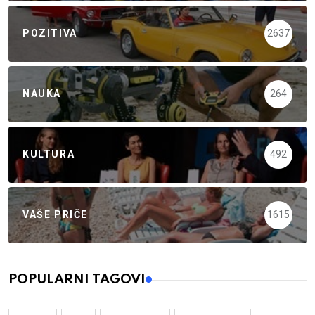
POZITIVA
2637
NAUKA
264
KULTURA
492
VAŠE PRIČE
1615
POPULARNI TAGOVI