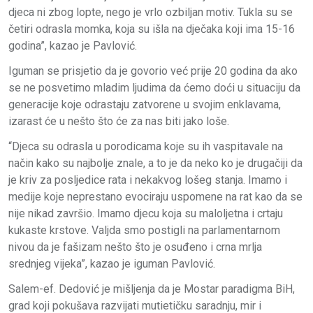
djeca ni zbog lopte, nego je vrlo ozbiljan motiv. Tukla su se
četiri odrasla momka, koja su išla na dječaka koji ima 15-16
godina”, kazao je Pavlović.
Iguman se prisjetio da je govorio već prije 20 godina da ako
se ne posvetimo mladim ljudima da ćemo doći u situaciju da
generacije koje odrastaju zatvorene u svojim enklavama,
izarast će u nešto što će za nas biti jako loše.
“Djeca su odrasla u porodicama koje su ih vaspitavale na
način kako su najbolje znale, a to je da neko ko je drugačiji da
je kriv za posljedice rata i nekakvog lošeg stanja. Imamo i
medije koje neprestano evociraju uspomene na rat kao da se
nije nikad završio. Imamo djecu koja su maloljetna i crtaju
kukaste krstove. Valjda smo postigli na parlamentarnom
nivou da je fašizam nešto što je osuđeno i crna mrlja
srednjeg vijeka”, kazao je iguman Pavlović.
Salem-ef. Dedović je mišljenja da je Mostar paradigma BiH,
grad koji pokušava razvijati mutietičku saradnju, mir i