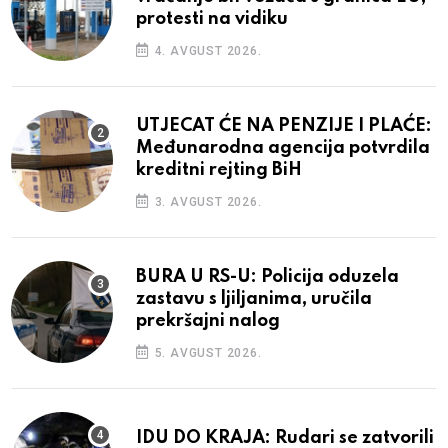
protesti na vidiku
4. AVGUST 2026.
UTJECAT ĆE NA PENZIJE I PLAĆE:
Međunarodna agencija potvrdila
kreditni rejting BiH
3. AVGUST 2026.
BURA U RS-U: Policija oduzela
zastavu s ljiljanima, uručila
prekršajni nalog
5. AVGUST 2026.
IDU DO KRAJA: Rudari se zatvorili