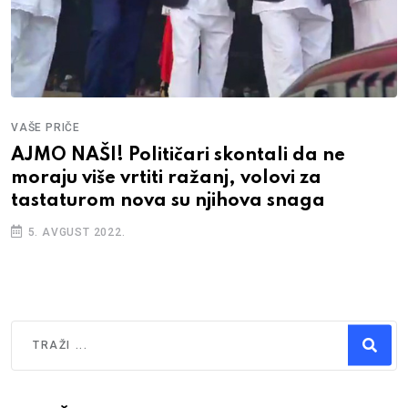
VAŠE PRIČE
AJMO NAŠI! Političari skontali da ne
moraju više vrtiti ražanj, volovi za
tastaturom nova su njihova snaga
5. AVGUST 2022.
Traži
Type 2 or more characters for results.