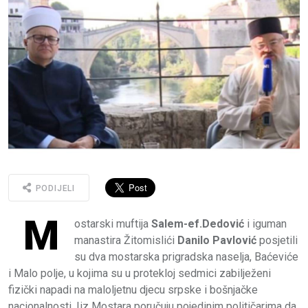
PODIJELI
M
ostarski muftija
Salem-ef.Dedović
i iguman
manastira Žitomislići
Danilo Pavlović
posjetili
su dva mostarska prigradska naselja, Baćeviće
i Malo polje, u kojima su u protekloj sedmici zabilježeni
fizički napadi na maloljetnu djecu srpske i bošnjačke
nacionalnosti. Iiz Mostara poručuju pojedinim političarima da