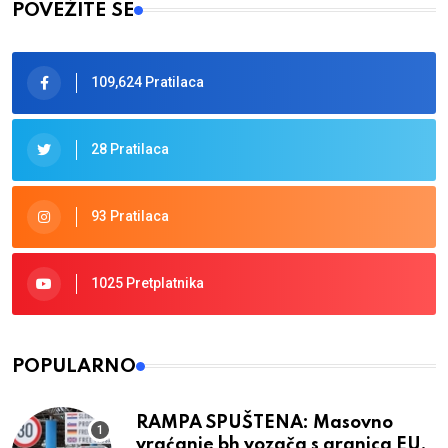
POVEŽITE SE
109,624 Pratilaca
28 Pratilaca
93 Pratilaca
1025 Pretplatnika
POPULARNO
RAMPA SPUŠTENA: Masovno
vraćanje bh vozača s granica EU,