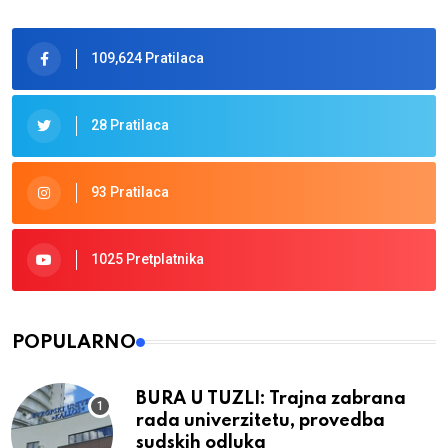
109,624 Pratilaca
28 Pratilaca
93 Pratilaca
1025 Pretplatnika
POPULARNO
BURA U TUZLI: Trajna zabrana
rada univerzitetu, provedba
sudskih odluka