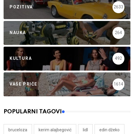
POZITIVA
2633
NAUKA
264
KULTURA
492
VAŠE PRIČE
1614
POPULARNI TAGOVI
bruceloza
kerim alajbegović
lidl
edin džeko