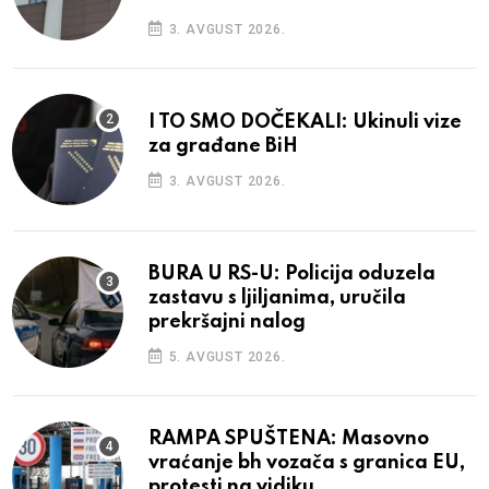
3. AVGUST 2026.
I TO SMO DOČEKALI: Ukinuli vize
za građane BiH
3. AVGUST 2026.
BURA U RS-U: Policija oduzela
zastavu s ljiljanima, uručila
prekršajni nalog
5. AVGUST 2026.
RAMPA SPUŠTENA: Masovno
vraćanje bh vozača s granica EU,
protesti na vidiku