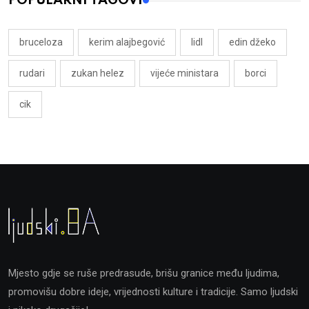
POPULARNI TAGOVI
bruceloza
kerim alajbegović
lidl
edin džeko
rudari
zukan helez
vijeće ministara
borci
cik
Mjesto gdje se ruše predrasude, brišu granice među ljudima,
promovišu dobre ideje, vrijednosti kulture i tradicije. Samo ljudski