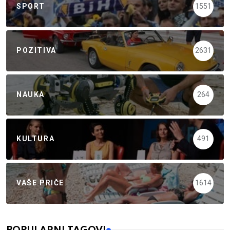
SPORT
1551
POZITIVA
2631
NAUKA
264
KULTURA
491
VAŠE PRIČE
1614