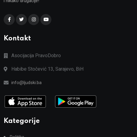
i nikako drugačije!
Kontakt
Asocijacija PravoDobro
Habibe Stočević 13, Sarajevo, BiH
info@ljudski.ba
Kategorije
Politika