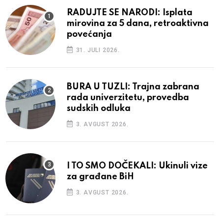
RADUJTE SE NARODI: Isplata
mirovina za 5 dana, retroaktivna
povećanja
31. JULI 2026.
BURA U TUZLI: Trajna zabrana
rada univerzitetu, provedba
sudskih odluka
3. AVGUST 2026.
I TO SMO DOČEKALI: Ukinuli vize
za građane BiH
3. AVGUST 2026.