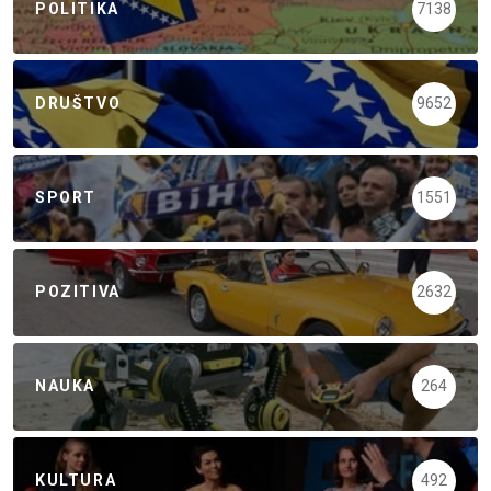
POLITIKA
7138
DRUŠTVO
9652
SPORT
1551
POZITIVA
2632
NAUKA
264
KULTURA
492