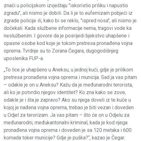
znači u policijskom izvještaju "iskoristio priliku i napustio
zgradu", ali nismo je dobili. Da li je to eufemizam pobjeći iz
zgrade policije ili, kako bi se reklo, "ispred nosa", ali nismo je
dočekali. Kada službene informacije nema, tragovi vode ka
neslužbenim. I govore da je posrijedi bjekstvo uhapšene i
opasne osobe kod koje je tokom pretresa pronađena vojna
oprema. Tvrdnje su to Zorana Čegara, dugogodišnjeg
uposlenika FUP-a.
„To lice je uhapšeno u Aneksu, u jednoj kući, gdje je prilikom
pretresa pronađena vojna oprema i municija. Sad ja vas pitam
– odakle je on u Aneksu? Kažu da je međunarodni terorista,
ali ko je potvrdio njegov identitet? Ko zna kako se zove,
odakle je i šta je zapravo? Ako su njega doveli iz te kuće u
kojoj je nađena vojna oprema, trebao je biti vezan i doveden
u Odjel za terorizam. Ja vas pitam – što će on u Odjelu za
međunarodni, međukantonalni kriminal, kada je kod njega
pronađena vojna oprema i doveden je sa 120 metaka i 600
komada toker municije? Gdje je puška?“, kazao je Čegar.