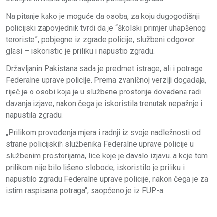
Na pitanje kako je moguće da osoba, za koju dugogodišnji
policijski zapovjednik tvrdi da je “školski primjer uhapšenog
teroriste”, pobjegne iz zgrade policije, službeni odgovor
glasi – iskoristio je priliku i napustio zgradu.
Državljanin Pakistana sada je predmet istrage, ali i potrage
Federalne uprave policije. Prema zvaničnoj verziji događaja,
riječ je o osobi koja je u službene prostorije dovedena radi
davanja izjave, nakon čega je iskoristila trenutak nepažnje i
napustila zgradu.
„Prilikom provođenja mjera i radnji iz svoje nadležnosti od
strane policijskih službenika Federalne uprave policije u
službenim prostorijama, lice koje je davalo izjavu, a koje tom
prilikom nije bilo lišeno slobode, iskoristilo je priliku i
napustilo zgradu Federalne uprave policije, nakon čega je za
istim raspisana potraga“, saopćeno je iz FUP-a.