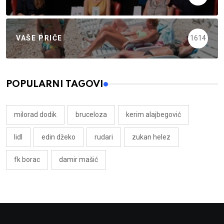
VAŠE PRIČE
1614
POPULARNI TAGOVI
milorad dodik
bruceloza
kerim alajbegović
lidl
edin džeko
rudari
zukan helez
fk borac
damir mašić