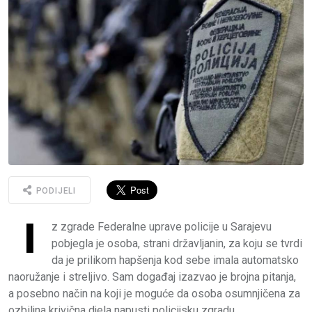
PODIJELI
I
z zgrade Federalne uprave policije u Sarajevu
pobjegla je osoba, strani državljanin, za koju se tvrdi
da je prilikom hapšenja kod sebe imala automatsko
naoružanje i streljivo. Sam događaj izazvao je brojna pitanja,
a posebno način na koji je moguće da osoba osumnjičena za
ozbiljna krivična djela napusti policijsku zgradu.