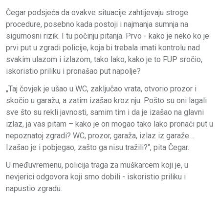
Čegar podsjeća da ovakve situacije zahtijevaju stroge
procedure, posebno kada postoji i najmanja sumnja na
sigurnosni rizik. I tu počinju pitanja. Prvo - kako je neko ko je
prvi put u zgradi policije, koja bi trebala imati kontrolu nad
svakim ulazom i izlazom, tako lako, kako je to FUP sročio,
iskoristio priliku i pronašao put napolje?
„Taj čovjek je ušao u WC, zaključao vrata, otvorio prozor i
skočio u garažu, a zatim izašao kroz nju. Pošto su oni lagali
sve što su rekli javnosti, samim tim i da je izašao na glavni
izlaz, ja vas pitam – kako je on mogao tako lako pronaći put u
nepoznatoj zgradi? WC, prozor, garaža, izlaz iz garaže…
Izašao je i pobjegao, zašto ga nisu tražili?“, pita Čegar.
U međuvremenu, policija traga za muškarcem koji je, u
nevjerici odgovora koji smo dobili - iskoristio priliku i
napustio zgradu.