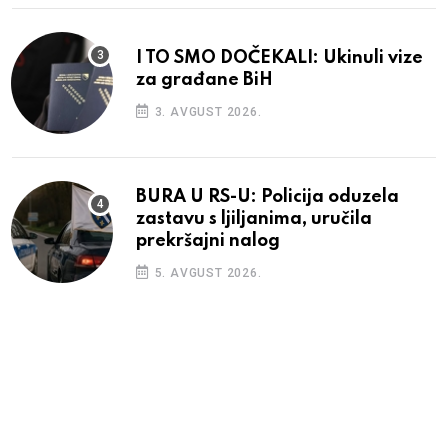
I TO SMO DOČEKALI: Ukinuli vize
za građane BiH
3. AVGUST 2026.
BURA U RS-U: Policija oduzela
zastavu s ljiljanima, uručila
prekršajni nalog
5. AVGUST 2026.