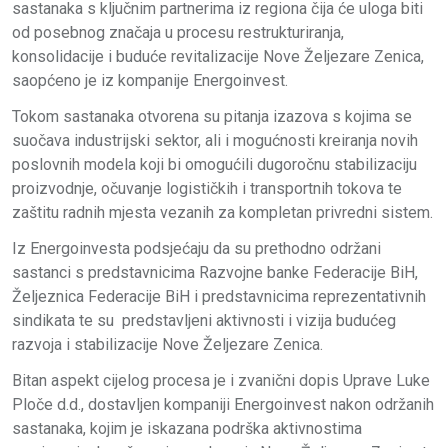
sastanaka s ključnim partnerima iz regiona čija će uloga biti
od posebnog značaja u procesu restrukturiranja,
konsolidacije i buduće revitalizacije Nove Željezare Zenica,
saopćeno je iz kompanije Energoinvest.
Tokom sastanaka otvorena su pitanja izazova s kojima se
suočava industrijski sektor, ali i mogućnosti kreiranja novih
poslovnih modela koji bi omogućili dugoročnu stabilizaciju
proizvodnje, očuvanje logističkih i transportnih tokova te
zaštitu radnih mjesta vezanih za kompletan privredni sistem.
Iz Energoinvesta podsjećaju da su prethodno održani
sastanci s predstavnicima Razvojne banke Federacije BiH,
Željeznica Federacije BiH i predstavnicima reprezentativnih
sindikata te su predstavljeni aktivnosti i vizija budućeg
razvoja i stabilizacije Nove Željezare Zenica.
Bitan aspekt cijelog procesa je i zvanični dopis Uprave Luke
Ploče d.d., dostavljen kompaniji Energoinvest nakon održanih
sastanaka, kojim je iskazana podrška aktivnostima