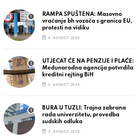
RAMPA SPUŠTENA: Masovno
vraćanje bh vozača s granica EU,
protesti na vidiku
4. AVGUST 2026.
UTJECAT ĆE NA PENZIJE I PLAĆE:
Međunarodna agencija potvrdila
kreditni rejting BiH
3. AVGUST 2026.
BURA U TUZLI: Trajna zabrana
rada univerzitetu, provedba
sudskih odluka
3. AVGUST 2026.