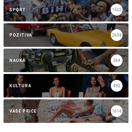
SPORT
1552
POZITIVA
2634
NAUKA
264
KULTURA
492
VAŠE PRIČE
1614