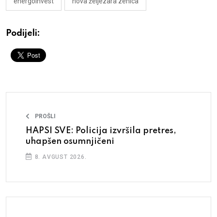
energoinvest
nova željezara zenica
Podijeli:
PROŠLI
HAPSI SVE: Policija izvršila pretres,
uhapšen osumnjičeni
8. AVGUST 2026.