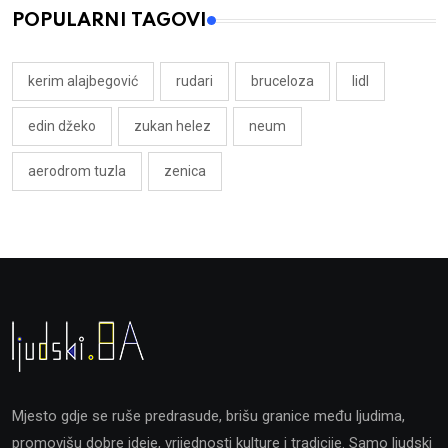
POPULARNI TAGOVI
kerim alajbegović
rudari
bruceloza
lidl
edin džeko
zukan helez
neum
aerodrom tuzla
zenica
Mjesto gdje se ruše predrasude, brišu granice među ljudima,
promovišu dobre ideje, vrijednosti kulture i tradicije. Samo ljudski