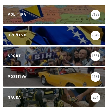
POLITIKA
7133
DRUŠTVO
9649
SPORT
1551
POZITIVA
2631
NAUKA
264