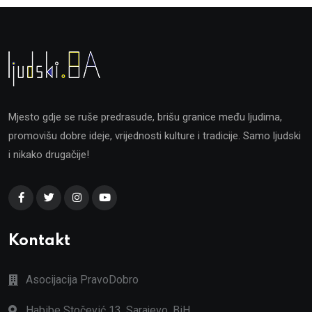
Mjesto gdje se ruše predrasude, brišu granice među ljudima,
promovišu dobre ideje, vrijednosti kulture i tradicije. Samo ljudski
i nikako drugačije!
Kontakt
Asocijacija PravoDobro
Habibe Stočević 13, Sarajevo, BiH