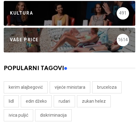
KULTURA
491
VAŠE PRIČE
1614
POPULARNI TAGOVI
kerim alajbegović
vijeće ministara
bruceloza
lidl
edin džeko
rudari
zukan helez
ivica puljić
diskriminacija