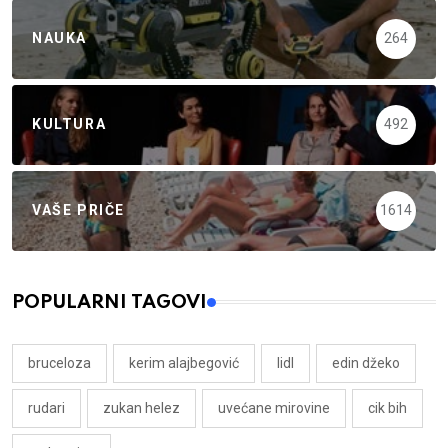
NAUKA
264
KULTURA
492
VAŠE PRIČE
1614
POPULARNI TAGOVI
bruceloza
kerim alajbegović
lidl
edin džeko
rudari
zukan helez
uvećane mirovine
cik bih