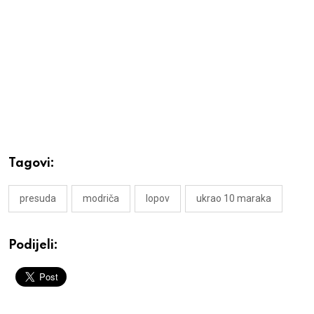
Tagovi:
presuda
modriča
lopov
ukrao 10 maraka
Podijeli: