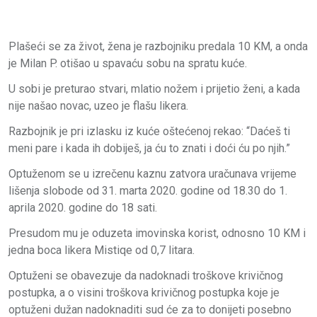
Plašeći se za život, žena je razbojniku predala 10 KM, a onda
je Milan P. otišao u spavaću sobu na spratu kuće.
U sobi je preturao stvari, mlatio nožem i prijetio ženi, a kada
nije našao novac, uzeo je flašu likera.
Razbojnik je pri izlasku iz kuće oštećenoj rekao: “Daćeš ti
meni pare i kada ih dobiješ, ja ću to znati i doći ću po njih.”
Optuženom se u izrečenu kaznu zatvora uračunava vrijeme
lišenja slobode od 31. marta 2020. godine od 18.30 do 1.
aprila 2020. godine do 18 sati.
Presudom mu je oduzeta imovinska korist, odnosno 10 KM i
jedna boca likera Mistiqe od 0,7 litara.
Optuženi se obavezuje da nadoknadi troškove krivičnog
postupka, a o visini troškova krivičnog postupka koje je
optuženi dužan nadoknaditi sud će za to donijeti posebno