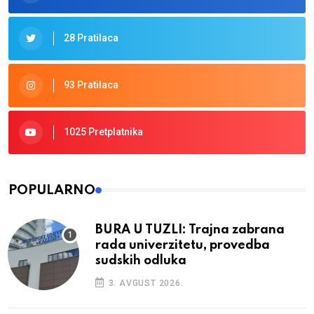
28 Pratilaca
93 Pratilaca
1025 Pretplatnika
POPULARNO
BURA U TUZLI: Trajna zabrana
rada univerzitetu, provedba
sudskih odluka
3. AVGUST 2026.