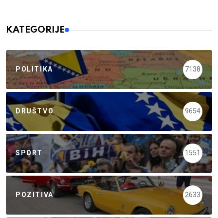
KATEGORIJE
POLITIKA
7138
DRUŠTVO
9654
SPORT
1551
POZITIVA
2633