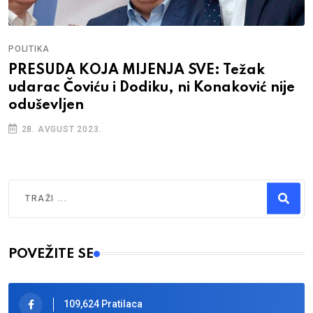
POLITIKA
PRESUDA KOJA MIJENJA SVE: Težak
udarac Čoviću i Dodiku, ni Konaković nije
oduševljen
28. AVGUST 2023.
Traži
Type 2 or more characters for results.
POVEŽITE SE
109,624 Pratilaca