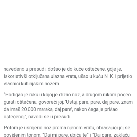
navedeno u presudi, došao je do kuće oštećene, gdje je,
iskoristivši otključana ulazna vrata, ušao u kuću N. K. i prijetio
vlasnici kuhinjskim nožem.
“Podigao je ruku u kojoj je držao nož, a drugom rukom počeo
gurati oštećenu, govoreći joj: ‘Ustaj, pare, pare, daj pare, znam
da imaš 20.000 maraka, daj pare’, nakon čega je prišao
oštećenoj”, navodi se u presudi.
Potom je usmjerio nož prema njenom vratu, obraćajući joj se
povišenim tonom: “Daj mi pare, ubiću te” i “Daj pare, zaklaću