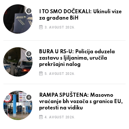
I TO SMO DOČEKALI: Ukinuli vize
za građane BiH
3. AVGUST 2026.
BURA U RS-U: Policija oduzela
zastavu s ljiljanima, uručila
prekršajni nalog
5. AVGUST 2026.
RAMPA SPUŠTENA: Masovno
vraćanje bh vozača s granica EU,
protesti na vidiku
4. AVGUST 2026.