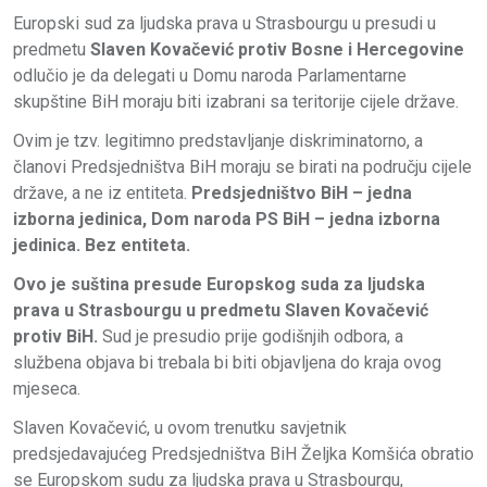
Europski sud za ljudska prava u Strasbourgu u presudi u
predmetu
Slaven Kovačević protiv Bosne i Hercegovine
odlučio je da delegati u Domu naroda Parlamentarne
skupštine BiH moraju biti izabrani sa teritorije cijele države.
Ovim je tzv. legitimno predstavljanje diskriminatorno, a
članovi Predsjedništva BiH moraju se birati na području cijele
države, a ne iz entiteta.
Predsjedništvo BiH – jedna
izborna jedinica, Dom naroda PS BiH – jedna izborna
jedinica. Bez entiteta.
Ovo je suština presude Europskog suda za ljudska
prava u Strasbourgu u predmetu Slaven Kovačević
protiv BiH.
Sud je presudio prije godišnjih odbora, a
službena objava bi trebala bi biti objavljena do kraja ovog
mjeseca.
Slaven Kovačević, u ovom trenutku savjetnik
predsjedavajućeg Predsjedništva BiH Željka Komšića obratio
se Europskom sudu za ljudska prava u Strasbourgu,