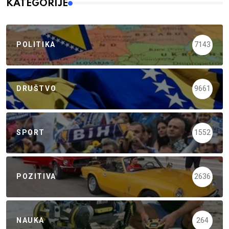
KATEGORIJE
POLITIKA
7143
DRUŠTVO
9661
SPORT
1552
POZITIVA
2636
NAUKA
264