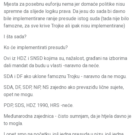
Mjesta za posebnu euforiju nema jer domaće politike nisu
spremne da slijede logiku prava. Da jesu do sada bi davno
bile implementirane ranije presude istog suda (tada nije bilo
famozne, za sve krive Trojke ali ipak nisu implementirane)
I šta sada?
Ko će implementirati presudu?
Ovi iz HDZ i SNSD kojima su, nažalost, građani na izborima
dali mandat da budu u vlasti -naravno da neće.
SDA i DF ako uklone famoznu Trojku - naravno da ne mogu.
SDA, DF, SDP, NiP, NS zajedno ako prevaziđu lične sujete,
opet ne mogu.
PDP, SDS, HDZ 1990, HRS -neće.
Međunarodna zajednica - čisto sumnjam, da je htjela davno je
to mogla.
I opet smo na početku, još jedna presuda u nizu, još jedna