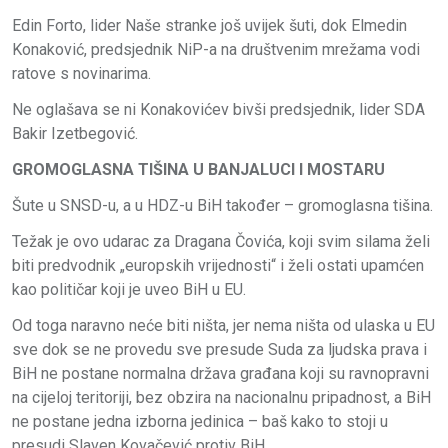
Edin Forto, lider Naše stranke još uvijek šuti, dok Elmedin
Konaković, predsjednik NiP-a na društvenim mrežama vodi
ratove s novinarima.
Ne oglašava se ni Konakovićev bivši predsjednik, lider SDA
Bakir Izetbegović.
GROMOGLASNA TIŠINA U BANJALUCI I MOSTARU
Šute u SNSD-u, a u HDZ-u BiH također – gromoglasna tišina.
Težak je ovo udarac za Dragana Čovića, koji svim silama želi
biti predvodnik „europskih vrijednosti“ i želi ostati upamćen
kao političar koji je uveo BiH u EU.
Od toga naravno neće biti ništa, jer nema ništa od ulaska u EU
sve dok se ne provedu sve presude Suda za ljudska prava i
BiH ne postane normalna država građana koji su ravnopravni
na cijeloj teritoriji, bez obzira na nacionalnu pripadnost, a BiH
ne postane jedna izborna jedinica – baš kako to stoji u
presudi Slaven Kovačević protiv BiH.