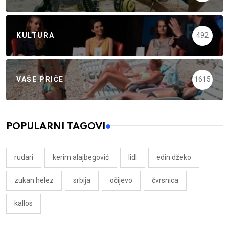
KULTURA
492
VAŠE PRIČE
1615
POPULARNI TAGOVI
rudari
kerim alajbegović
lidl
edin džeko
zukan helez
srbija
očijevo
čvrsnica
kallos