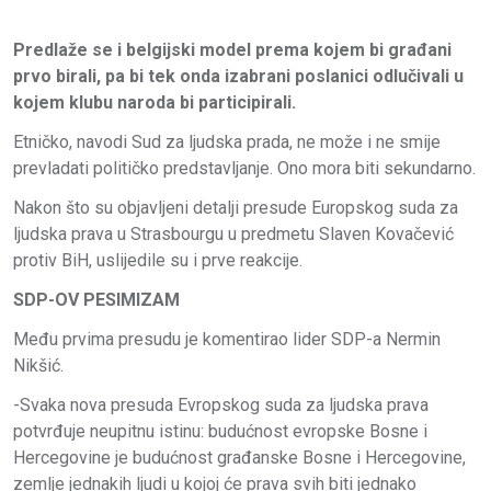
Predlaže se i belgijski model prema kojem bi građani
prvo birali, pa bi tek onda izabrani poslanici odlučivali u
kojem klubu naroda bi participirali.
Etničko, navodi Sud za ljudska prada, ne može i ne smije
prevladati političko predstavljanje. Ono mora biti sekundarno.
Nakon što su objavljeni detalji presude Europskog suda za
ljudska prava u Strasbourgu u predmetu Slaven Kovačević
protiv BiH, uslijedile su i prve reakcije.
SDP-OV PESIMIZAM
Među prvima presudu je komentirao lider SDP-a Nermin
Nikšić.
-Svaka nova presuda Evropskog suda za ljudska prava
potvrđuje neupitnu istinu: budućnost evropske Bosne i
Hercegovine je budućnost građanske Bosne i Hercegovine,
zemlje jednakih ljudi u kojoj će prava svih biti jednako