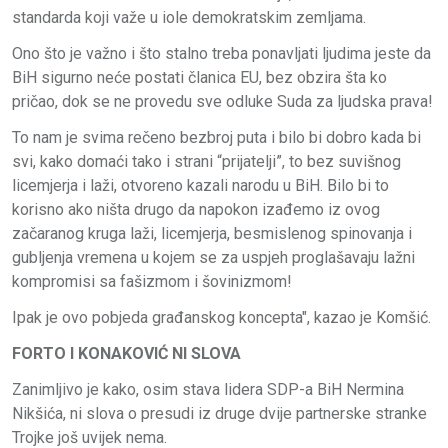
standarda koji važe u iole demokratskim zemljama.
Ono što je važno i što stalno treba ponavljati ljudima jeste da
BiH sigurno neće postati članica EU, bez obzira šta ko
pričao, dok se ne provedu sve odluke Suda za ljudska prava!
To nam je svima rečeno bezbroj puta i bilo bi dobro kada bi
svi, kako domaći tako i strani “prijatelji”, to bez suvišnog
licemjerja i laži, otvoreno kazali narodu u BiH. Bilo bi to
korisno ako ništa drugo da napokon izađemo iz ovog
začaranog kruga laži, licemjerja, besmislenog spinovanja i
gubljenja vremena u kojem se za uspjeh proglašavaju lažni
kompromisi sa fašizmom i šovinizmom!
Ipak je ovo pobjeda građanskog koncepta", kazao je Komšić.
FORTO I KONAKOVIĆ NI SLOVA
Zanimljivo je kako, osim stava lidera SDP-a BiH Nermina
Nikšića, ni slova o presudi iz druge dvije partnerske stranke
Trojke još uvijek nema.