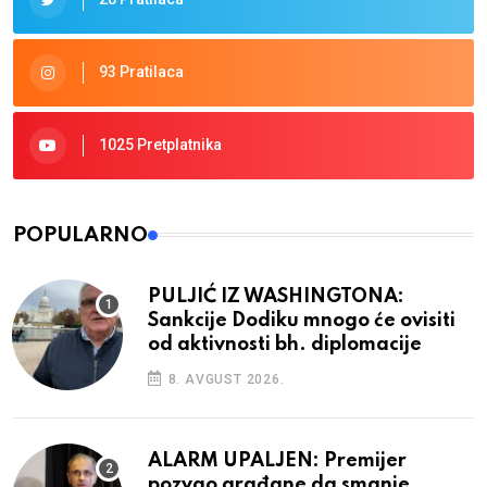
93 Pratilaca
1025 Pretplatnika
POPULARNO
PULJIĆ IZ WASHINGTONA:
Sankcije Dodiku mnogo će ovisiti
od aktivnosti bh. diplomacije
8. AVGUST 2026.
ALARM UPALJEN: Premijer
pozvao građane da smanje