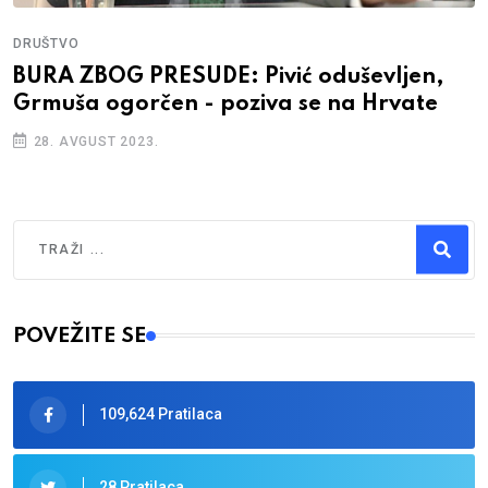
DRUŠTVO
BURA ZBOG PRESUDE: Pivić oduševljen,
Grmuša ogorčen - poziva se na Hrvate
28. AVGUST 2023.
Traži
Type 2 or more characters for results.
POVEŽITE SE
109,624 Pratilaca
28 Pratilaca