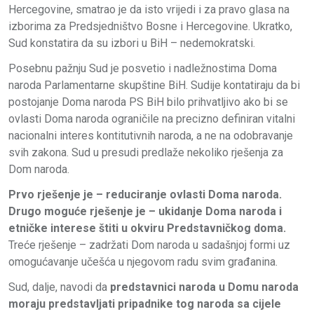
Hercegovine, smatrao je da isto vrijedi i za pravo glasa na
izborima za Predsjedništvo Bosne i Hercegovine. Ukratko,
Sud konstatira da su izbori u BiH – nedemokratski.
Posebnu pažnju Sud je posvetio i nadležnostima Doma
naroda Parlamentarne skupštine BiH. Sudije kontatiraju da bi
postojanje Doma naroda PS BiH bilo prihvatljivo ako bi se
ovlasti Doma naroda ograničile na precizno definiran vitalni
nacionalni interes kontitutivnih naroda, a ne na odobravanje
svih zakona. Sud u presudi predlaže nekoliko rješenja za
Dom naroda.
Prvo rješenje je – reduciranje ovlasti Doma naroda.
Drugo moguće rješenje je – ukidanje Doma naroda i
etničke interese štiti u okviru Predstavničkog doma.
Treće rješenje – zadržati Dom naroda u sadašnjoj formi uz
omogućavanje učešća u njegovom radu svim građanina.
Sud, dalje, navodi da
predstavnici naroda u Domu naroda
moraju predstavljati pripadnike tog naroda sa cijele