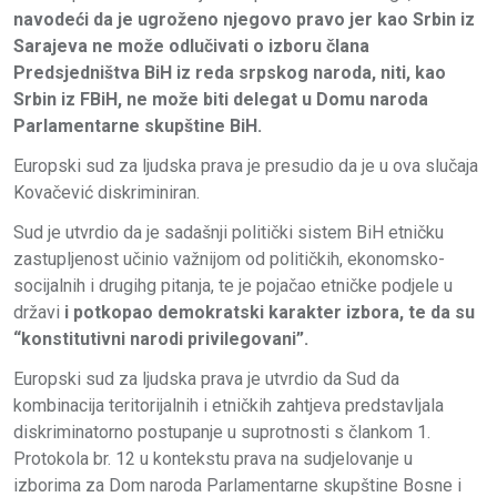
navodeći da je ugroženo njegovo pravo jer kao Srbin iz
Sarajeva ne može odlučivati o izboru člana
Predsjedništva BiH iz reda srpskog naroda, niti, kao
Srbin iz FBiH, ne može biti delegat u Domu naroda
Parlamentarne skupštine BiH.
Europski sud za ljudska prava je presudio da je u ova slučaja
Kovačević diskriminiran.
Sud je utvrdio da je sadašnji politički sistem BiH etničku
zastupljenost učinio važnijom od političkih, ekonomsko-
socijalnih i drugihg pitanja, te je pojačao etničke podjele u
državi
i potkopao demokratski karakter izbora, te da su
“konstitutivni narodi privilegovani”.
Europski sud za ljudska prava je utvrdio da Sud da
kombinacija teritorijalnih i etničkih zahtjeva predstavljala
diskriminatorno postupanje u suprotnosti s člankom 1.
Protokola br. 12 u kontekstu prava na sudjelovanje u
izborima za Dom naroda Parlamentarne skupštine Bosne i