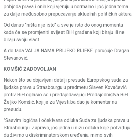
pobjeda prava i onih koji vjeruju u normalno i još jedna tema
za dalje međusobno prepucavanje aktuelnih političkih aktera.
Od danas "ništa nije isto" a sve je isto do onog momenta
kada će se promjeniti svijest BiH građana koji biraju ili ne
biraju svoju vlast.
A do tada VALJA NAMA PRIJEKO RIJEKE, poručuje Dragan
Stevanović.
KOMŠIĆ ZADOVOLJAN
Nakon što su objavljeni detalji presude Europskog suda za
ljudska prava u Strasbourgu u predmetu Slaven Kovačević
protiv BiH oglasio se i predsjedavajući Predsjedništva BiH
Željko Komšić, koji je za Vijesti.ba dao je komentar na
presudu.
"Sasvim logična i očekivana odluka Suda za ljudska prava u
Strasbourgu. Zapravo, još jedna u nizu odluka koje potvrđuju
da živimo u diskriminatorskom uređenju, mimo svih