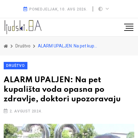
PONEDJELJAK, 10. AVG 2026.
Društvo
ALARM UPALJEN: Na pet kupališta voda opasna po zdravlje, doktori upozoravaju
DRUŠTVO
ALARM UPALJEN: Na pet
kupališta voda opasna po
zdravlje, doktori upozoravaju
2. AVGUST 2024.