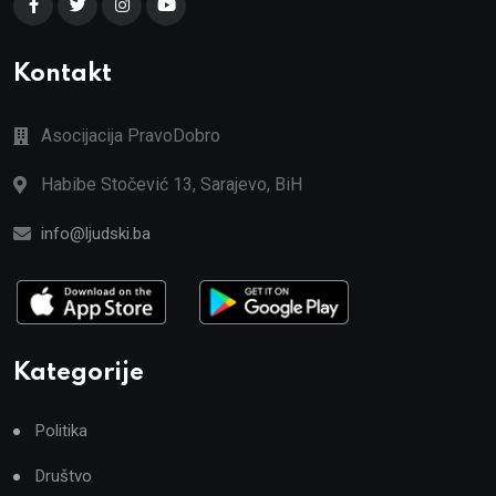
Kontakt
Asocijacija PravoDobro
Habibe Stočević 13, Sarajevo, BiH
info@ljudski.ba
Kategorije
Politika
Društvo