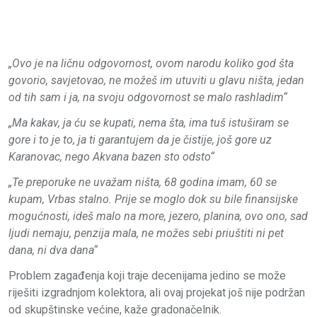
„Ovo je na ličnu odgovornost, ovom narodu koliko god šta
govorio, savjetovao, ne možeš im utuviti u glavu ništa, jedan
od tih sam i ja, na svoju odgovornost se malo rashladim“
„Ma kakav, ja ću se kupati, nema šta, ima tuš istuširam se
gore i to je to, ja ti garantujem da je čistije, još gore uz
Karanovac, nego Akvana bazen sto odsto“
„Te preporuke ne uvažam ništa, 68 godina imam, 60 se
kupam, Vrbas stalno. Prije se moglo dok su bile finansijske
mogućnosti, ideš malo na more, jezero, planina, ovo ono, sad
ljudi nemaju, penzija mala, ne možes sebi priuštiti ni pet
dana, ni dva dana“
Problem zagađenja koji traje decenijama jedino se može
riješiti izgradnjom kolektora, ali ovaj projekat još nije podržan
od skupštinske većine, kaže gradonačelnik.