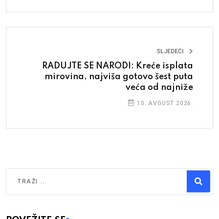
SLJEDEĆI
RADUJTE SE NARODI: Kreće isplata
mirovina, najviša gotovo šest puta
veća od najniže
10. AVGUST 2026.
Traži
Type 2 or more characters for results.