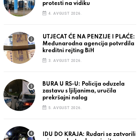
protesti na vidiku
4. AVGUST 2026.
UTJECAT ĆE NA PENZIJE I PLAĆE:
Međunarodna agencija potvrdila
kreditni rejting BiH
3. AVGUST 2026.
BURA U RS-U: Policija oduzela
zastavu s ljiljanima, uručila
prekršajni nalog
5. AVGUST 2026.
IDU DO KRAJA: Rudari se zatvorili