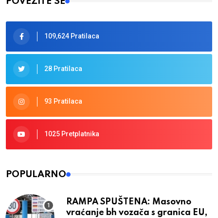
POVEŽITE SE
109,624 Pratilaca
28 Pratilaca
93 Pratilaca
1025 Pretplatnika
POPULARNO
RAMPA SPUŠTENA: Masovno
vraćanje bh vozača s granica EU,