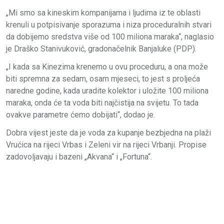
„Mi smo sa kineskim kompanijama i ljudima iz te oblasti
krenuli u potpisivanje sporazuma i niza proceduralnih stvari
da dobijemo sredstva više od 100 miliona maraka“, naglasio
je Draško Stanivuković, gradonačelnik Banjaluke (PDP).
„I kada sa Kinezima krenemo u ovu proceduru, a ona može
biti spremna za sedam, osam mjeseci, to jest s proljeća
naredne godine, kada uradite kolektor i uložite 100 miliona
maraka, onda će ta voda biti najčistija na svijetu. To tada
ovakve parametre ćemo dobijati“, dodao je.
Dobra vijest jeste da je voda za kupanje bezbjedna na plaži
Vrućica na rijeci Vrbas i Zeleni vir na rijeci Vrbanji. Propise
zadovoljavaju i bazeni „Akvana“ i „Fortuna“.