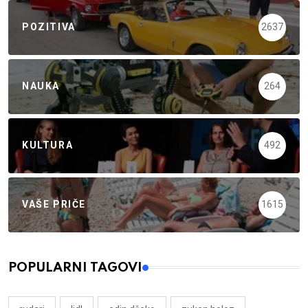
POZITIVA
2637
NAUKA
264
KULTURA
492
VAŠE PRIČE
1615
POPULARNI TAGOVI