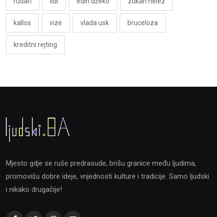
rudari
lidl
edin džeko
zukan helez
kallos
vize
vlada usk
bruceloza
kreditni rejting
Mjesto gdje se ruše predrasude, brišu granice među ljudima,
promovišu dobre ideje, vrijednosti kulture i tradicije. Samo ljudski
i nikako drugačije!