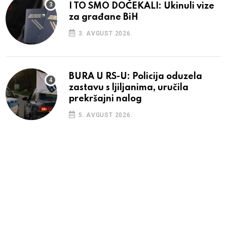
I TO SMO DOČEKALI: Ukinuli vize
za građane BiH
3. AVGUST 2026.
BURA U RS-U: Policija oduzela
zastavu s ljiljanima, uručila
prekršajni nalog
5. AVGUST 2026.