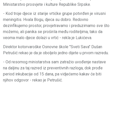
Ministarstvo prosvjete i kulture Republike Srpske.
- Kod troje djece iz starije vrtićke grupe potvrđen je virusni
meningitis. Hvala Bogu, djeca su dobro. Redovno
dezinfikujemo prostor, provjetravamo i preduzimamo sve što
možemo, ali panika se proširila među roditeljima, tako da
veoma malo djece dolazi u vrtić - rekla je Lukićeva.
Direktor kotorvaroške Osnovne škole "Sveti Sava" Dušan
Petrušić rekao je da je oboljelo jedno dijete u prvom razredu.
- Od resornog ministarstva sam zatražio uvođenje nastave
na daljinu za taj razred iz preventivnih razloga, dok prođe
period inkubacije od 15 dana, pa vidjećemo kakav će biti
njihov odgovor - rekao je Petrušić.