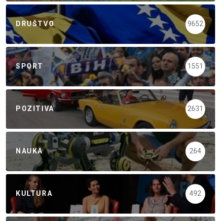
DRUŠTVO
9652
SPORT
1551
POZITIVA
2631
NAUKA
264
KULTURA
492