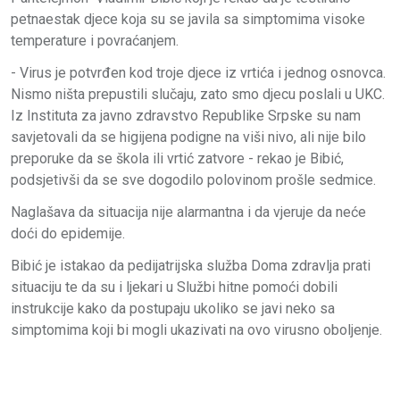
petnaestak djece koja su se javila sa simptomima visoke
temperature i povraćanjem.
- Virus je potvrđen kod troje djece iz vrtića i jednog osnovca.
Nismo ništa prepustili slučaju, zato smo djecu poslali u UKC.
Iz Instituta za javno zdravstvo Republike Srpske su nam
savjetovali da se higijena podigne na viši nivo, ali nije bilo
preporuke da se škola ili vrtić zatvore - rekao je Bibić,
podsjetivši da se sve dogodilo polovinom prošle sedmice.
Naglašava da situacija nije alarmantna i da vjeruje da neće
doći do epidemije.
Bibić je istakao da pedijatrijska služba Doma zdravlja prati
situaciju te da su i ljekari u Službi hitne pomoći dobili
instrukcije kako da postupaju ukoliko se javi neko sa
simptomima koji bi mogli ukazivati na ovo virusno oboljenje.