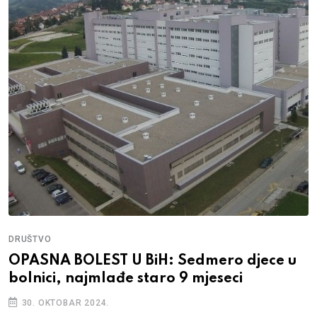
DRUŠTVO
OPASNA BOLEST U BiH: Sedmero djece u
bolnici, najmlađe staro 9 mjeseci
30. OKTOBAR 2024.