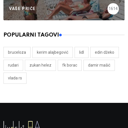
VAŠE PRIČE
1614
POPULARNI TAGOVI
bruceloza
kerim alajbegović
lidl
edin džeko
rudari
zukan helez
fk borac
damir mašić
vlada rs