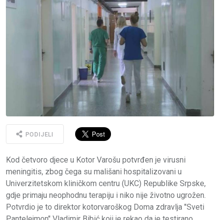
PODIJELI
Kod četvoro djece u Kotor Varošu potvrđen je virusni
meningitis, zbog čega su mališani hospitalizovani u
Univerzitetskom kliničkom centru (UKC) Republike Srpske,
gdje primaju neophodnu terapiju i niko nije životno ugrožen.
Potvrdio je to direktor kotorvaroškog Doma zdravlja "Sveti
Pantelejmon" Vladimir Bibić koji je rekao da je testirano