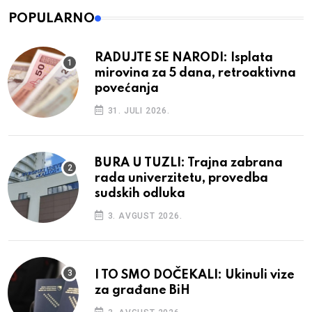
POPULARNO
RADUJTE SE NARODI: Isplata
mirovina za 5 dana, retroaktivna
povećanja
31. JULI 2026.
BURA U TUZLI: Trajna zabrana
rada univerzitetu, provedba
sudskih odluka
3. AVGUST 2026.
I TO SMO DOČEKALI: Ukinuli vize
za građane BiH