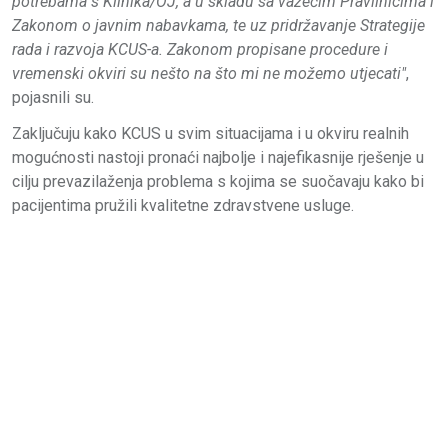
potrebama s Klinika/OJ, a u skladu sa važećim Pravilnicima i
Zakonom o javnim nabavkama, te uz pridržavanje Strategije
rada i razvoja KCUS-a. Zakonom propisane procedure i
vremenski okviri su nešto na što mi ne možemo utjecati"
,
pojasnili su.
Zaključuju kako KCUS u svim situacijama i u okviru realnih
mogućnosti nastoji pronaći najbolje i najefikasnije rješenje u
cilju prevazilaženja problema s kojima se suočavaju kako bi
pacijentima pružili kvalitetne zdravstvene usluge.