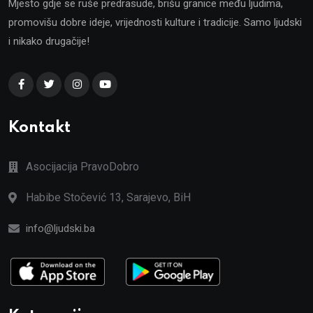
Mjesto gdje se ruše predrasude, brišu granice među ljudima,
promovišu dobre ideje, vrijednosti kulture i tradicije. Samo ljudski
i nikako drugačije!
Kontakt
Asocijacija PravoDobro
Habibe Stočević 13, Sarajevo, BiH
info@ljudski.ba