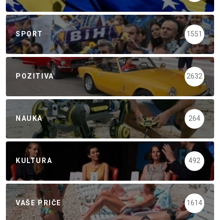
SPORT
1551
POZITIVA
2632
NAUKA
264
KULTURA
492
VAŠE PRIČE
1614