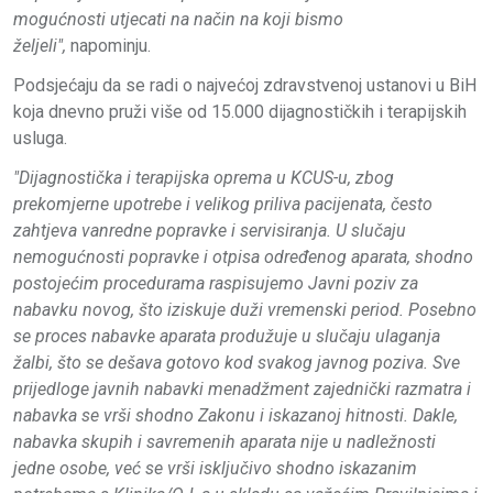
mogućnosti utjecati na način na koji bismo
željeli",
napominju.
Podsjećaju da se radi o najvećoj zdravstvenoj ustanovi u BiH
koja dnevno pruži više od 15.000 dijagnostičkih i terapijskih
usluga.
"Dijagnostička i terapijska oprema u KCUS-u, zbog
prekomjerne upotrebe i velikog priliva pacijenata, često
zahtjeva vanredne popravke i servisiranja. U slučaju
nemogućnosti popravke i otpisa određenog aparata, shodno
postojećim procedurama raspisujemo Javni poziv za
nabavku novog, što iziskuje duži vremenski period. Posebno
se proces nabavke aparata produžuje u slučaju ulaganja
žalbi, što se dešava gotovo kod svakog javnog poziva. Sve
prijedloge javnih nabavki menadžment zajednički razmatra i
nabavka se vrši shodno Zakonu i iskazanoj hitnosti. Dakle,
nabavka skupih i savremenih aparata nije u nadležnosti
jedne osobe, već se vrši isključivo shodno iskazanim