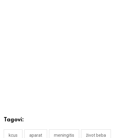
Tagovi:
kcus
aparat
meningitis
život beba