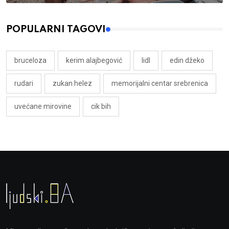
POPULARNI TAGOVI
bruceloza
kerim alajbegović
lidl
edin džeko
rudari
zukan helez
memorijalni centar srebrenica
uvećane mirovine
cik bih