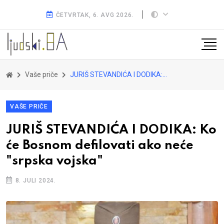
ČETVRTAK, 6. AVG 2026.
Vaše priče
JURIŠ STEVANDIĆA I DODIKA: Ko će Bosnom defilovati ako neće "srpska vojska"
VAŠE PRIČE
JURIŠ STEVANDIĆA I DODIKA: Ko
će Bosnom defilovati ako neće
"srpska vojska"
8. JULI 2024.