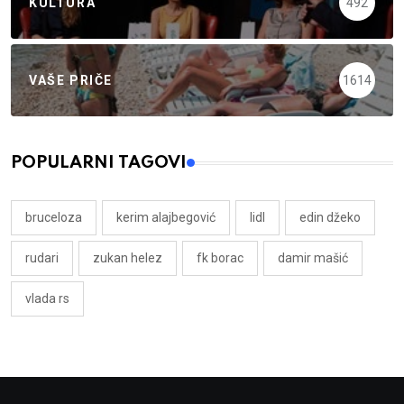
KULTURA
492
VAŠE PRIČE
1614
POPULARNI TAGOVI
bruceloza
kerim alajbegović
lidl
edin džeko
rudari
zukan helez
fk borac
damir mašić
vlada rs