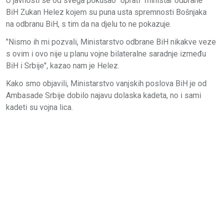
U javnosti se od svega pokušao "oprati" ministar odbrane
BiH Zukan Helez kojem su puna usta spremnosti Bošnjaka
na odbranu BiH, s tim da na djelu to ne pokazuje.
"Nismo ih mi pozvali, Ministarstvo odbrane BiH nikakve veze
s ovim i ovo nije u planu vojne bilateralne saradnje između
BiH i Srbije", kazao nam je Helez.
Kako smo objavili, Ministarstvo vanjskih poslova BiH je od
Ambasade Srbije dobilo najavu dolaska kadeta, no i sami
kadeti su vojna lica.