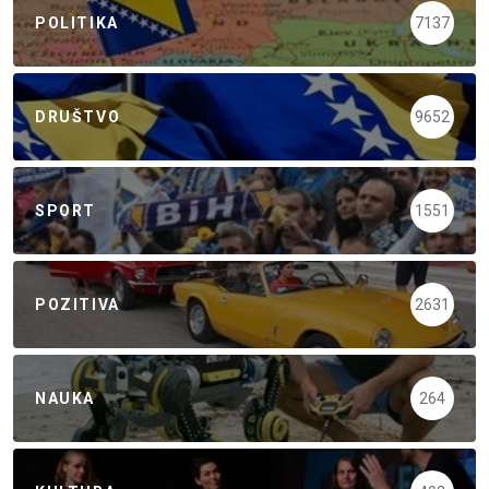
POLITIKA
7137
DRUŠTVO
9652
SPORT
1551
POZITIVA
2631
NAUKA
264