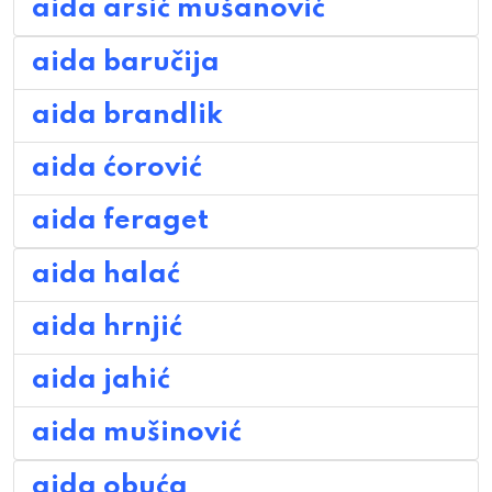
aida arsić mušanović
aida baručija
aida brandlik
aida ćorović
aida feraget
aida halać
aida hrnjić
aida jahić
aida mušinović
aida obuća