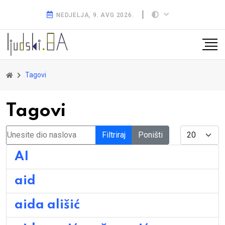
NEDJELJA, 9. AVG 2026.
Tagovi
Tagovi
Unesite dio naslova
Display #
Filtriraj
Poništi
AI
aid
aida ališić