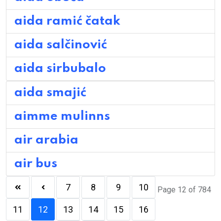
aida ramić čatak
aida salčinović
aida sirbubalo
aida smajić
aimme mulinns
air arabia
air bus
7
8
9
10
Page 12 of 784
11
12
13
14
15
16