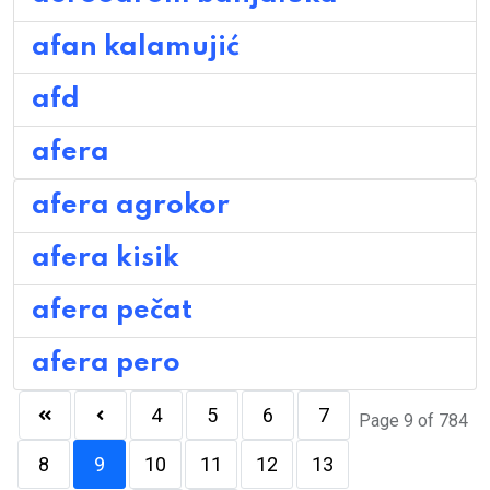
afan kalamujić
afd
afera
afera agrokor
afera kisik
afera pečat
afera pero
4
5
6
7
Page 9 of 784
8
9
10
11
12
13