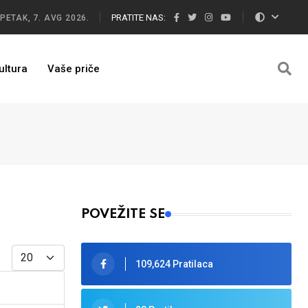
PRATITE NAS:
PETAK, 7. AVG 2026.
ultura
Vaše priče
POVEŽITE SE
Display #
109,624 Pratilaca