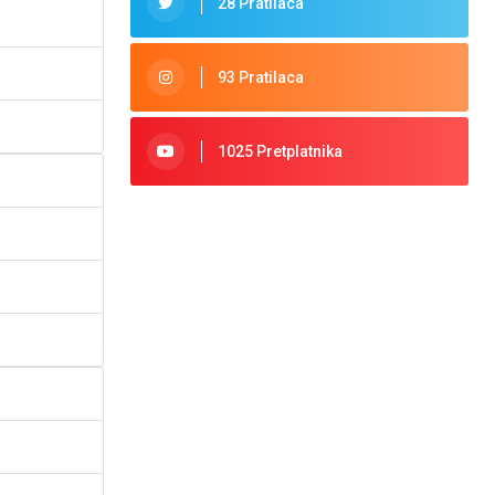
28 Pratilaca
93 Pratilaca
1025 Pretplatnika