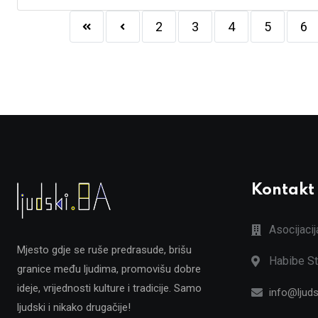
2
3
4
5
6
Kontakt
Asocijaci
Mjesto gdje se ruše predrasude, brišu
Habibe St
granice među ljudima, promovišu dobre
ideje, vrijednosti kulture i tradicije. Samo
info@ljuds
ljudski i nikako drugačije!