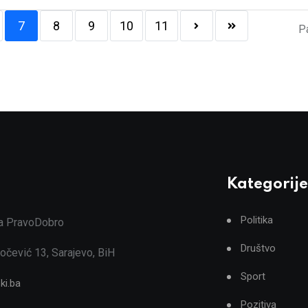
7
8
9
10
11
P
Kategorije
Politika
ja PravoDobro
Društvo
očević 13, Sarajevo, BiH
Sport
ki.ba
Pozitiva