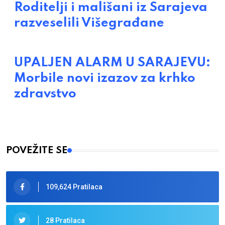
Roditelji i mališani iz Sarajeva
razveselili Višegrađane
UPALJEN ALARM U SARAJEVU:
Morbile novi izazov za krhko
zdravstvo
POVEŽITE SE
109,624 Pratilaca
28 Pratilaca