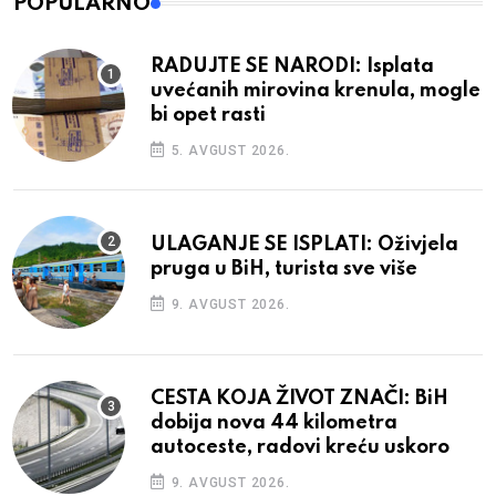
POPULARNO
RADUJTE SE NARODI: Isplata
uvećanih mirovina krenula, mogle
bi opet rasti
5. AVGUST 2026.
ULAGANJE SE ISPLATI: Oživjela
pruga u BiH, turista sve više
9. AVGUST 2026.
CESTA KOJA ŽIVOT ZNAČI: BiH
dobija nova 44 kilometra
autoceste, radovi kreću uskoro
9. AVGUST 2026.