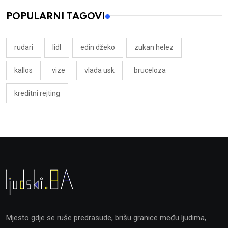
POPULARNI TAGOVI
rudari
lidl
edin džeko
zukan helez
kallos
vize
vlada usk
bruceloza
kreditni rejting
Mjesto gdje se ruše predrasude, brišu granice među ljudima,