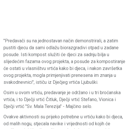
"Predavači su na jednostavan način demonstrirali, a zatim
pustiti djecu da sami odlažu biorazgradivi otpad u zadane
posude. Isti kompost služiti će djeci za sadnju bilja u
slijedećim fazama ovog projekta, a posude za kompostiranje
će ostati u vlasništvu vrtića kako bi djeca, i nakon završetka
ovog projekta, mogla primjenjivati prenesena im znanja u
svakodnevnici", ističu iz Dječjeg vrtića Ljubuški.
Osim u ovom vrtiću, predavanje je održano i u tri broćanska
vrtića, i to Dječji vrtić Čitluk, Dječji vrtić Stefano, Vionica i
Dječji vrtić "Sv. Mala Terezija" - Majčino selo.
Ovakve aktivnosti su prijeko potrebne u vrtiću kako bi djeca,
od malih nogu, stjecala navike i vrijednosti od kojih će