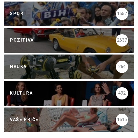
SPORT
1552
POZITIVA
2637
NAUKA
264
KULTURA
492
VAŠE PRIČE
1615