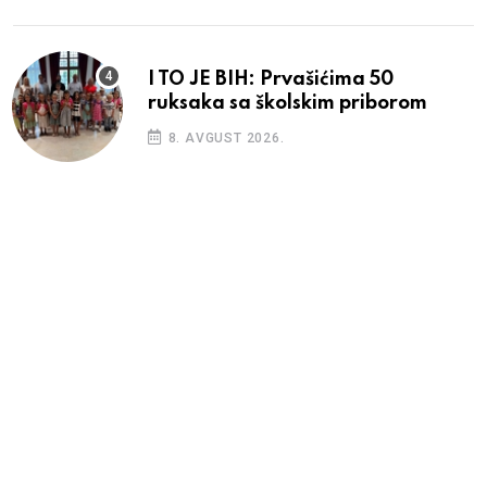
I TO JE BIH: Prvašićima 50
ruksaka sa školskim priborom
8. AVGUST 2026.