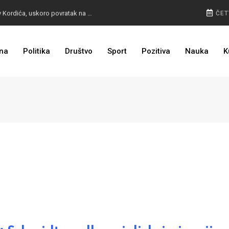
BURA U MOSTARU: Otpušteni radnici odbili poziv Kordića, uskoro povratak na posao
ČET
na
Politika
Društvo
Sport
Pozitiva
Nauka
K
I TO SMO DOČEKALI: Grad u BiH prvi put dobio sredstva EU