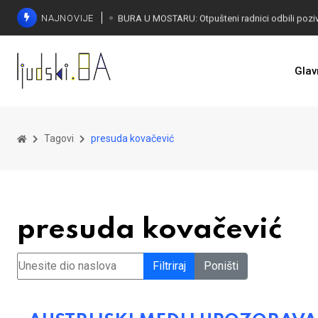
NAJNOVIJE
SORECA ZADOVOLJAN: Važan korak BiH ka EU
Glav
Tagovi
presuda kovačević
presuda kovačević
Unesite dio naslova
Filtriraj
Poništi