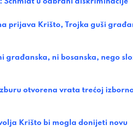
chmidt u odbrani diskriminacije
prijava Krišto, Trojka guši građ
i građanska, ni bosanska, nego sl
uru otvorena vrata trećoj izborno
ja Krišto bi mogla donijeti novu