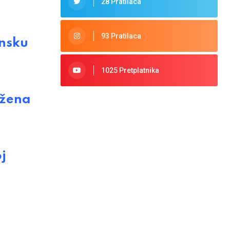
28 Pratilaca
93 Pratilaca
ansku
1025 Pretplatnika
ožena
j