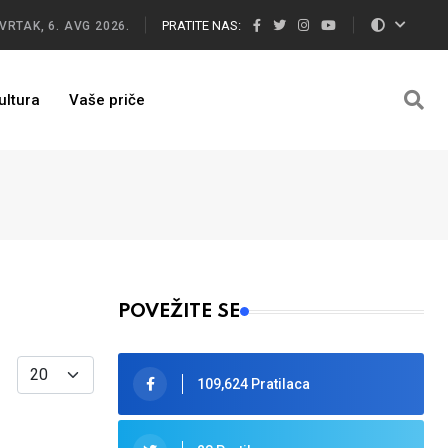
PRATITE NAS:
VRTAK, 6. AVG 2026.
ultura
Vaše priče
POVEŽITE SE
Display #
109,624 Pratilaca