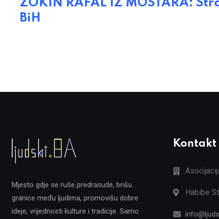
ZOKIN RAFAL IZ MOSTARA: Strazbu
BiH
Kontakt
Asocijaci
Mjesto gdje se ruše predrasude, brišu
Habibe St
granice među ljudima, promovišu dobre
ideje, vrijednosti kulture i tradicije. Samo
info@ljuds