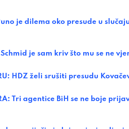
o je dilema oko presude u slučaj
hmid je sam kriv što mu se ne vje
 HDZ želi srušiti presudu Kovačev
Tri agentice BiH se ne boje prija