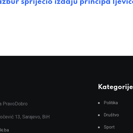
r spriječio izdaju principa ljevic
Kategorije
Politika
ja PravoDobro
Društvo
očević 13, Sarajevo, BiH
Sport
ki.ba