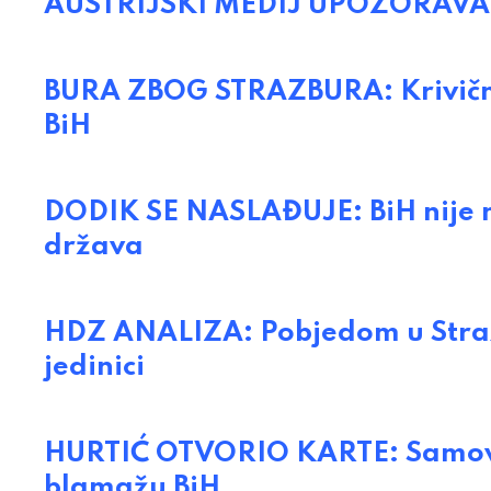
AUSTRIJSKI MEDIJ UPOZORAVA: S
BURA ZBOG STRAZBURA: Krivična 
BiH
DODIK SE NASLAĐUJE: BiH nije n
država
HDZ ANALIZA: Pobjedom u Strazb
jedinici
HURTIĆ OTVORIO KARTE: Samovol
blamažu BiH