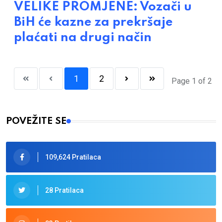
VELIKE PROMJENE: Vozači u
BiH će kazne za prekršaje
plaćati na drugi način
1
2
Page 1 of 2
POVEŽITE SE
109,624 Pratilaca
28 Pratilaca