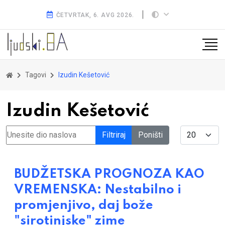
ČETVRTAK, 6. AVG 2026.
Tagovi
Izudin Kešetović
Izudin Kešetović
Unesite dio naslova
Display #
Filtriraj
Poništi
BUDŽETSKA PROGNOZA KAO
VREMENSKA: Nestabilno i
promjenjivo, daj bože
"sirotinjske" zime