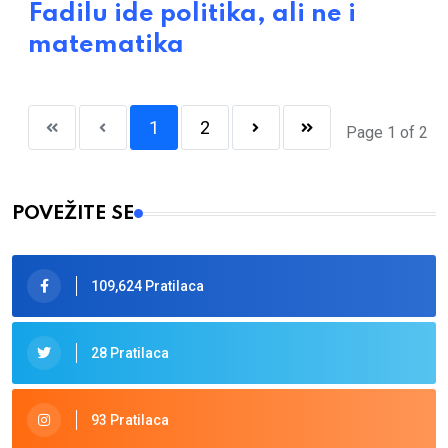
Fadilu ide politika, ali ne i
matematika
1
2
Page 1 of 2
POVEŽITE SE
109,624 Pratilaca
28 Pratilaca
93 Pratilaca