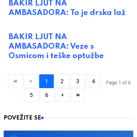
BAKIR LJUT NA
AMBASADORA: To je drska laž
BAKIR LJUT NA
AMBASADORA: Veze s
Osmicom i teške optužbe
1
2
3
4
Page 1 of 6
5
6
POVEŽITE SE