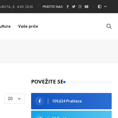
PRATITE NAS:
UBOTA, 8. AVG 2026.
ultura
Vaše priče
POVEŽITE SE
Display #
109,624 Pratilaca