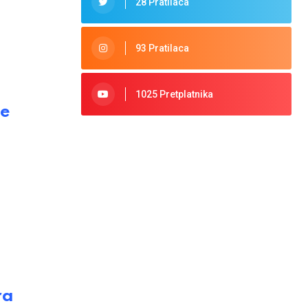
28 Pratilaca
93 Pratilaca
1025 Pretplatnika
je
ra