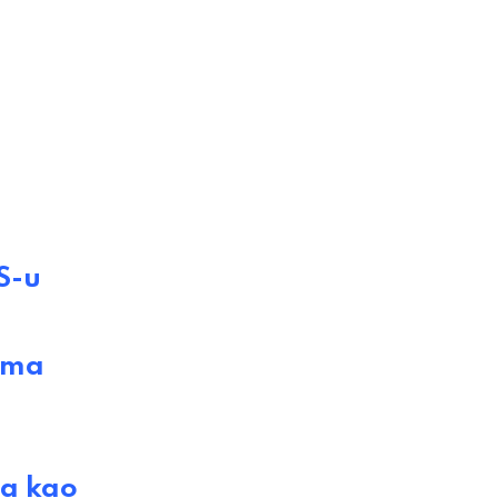
S-u
ima
ta kao