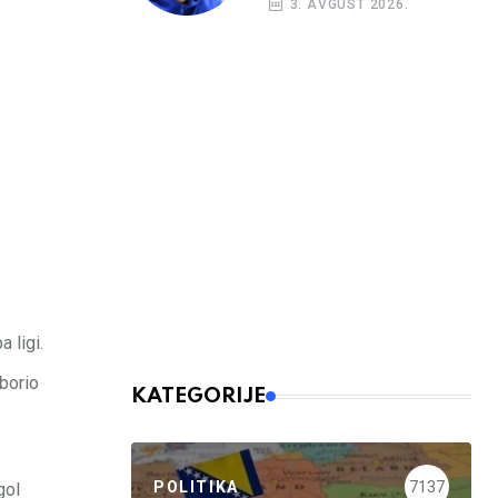
3. AVGUST 2026.
 ligi.
zborio
KATEGORIJE
POLITIKA
7137
gol