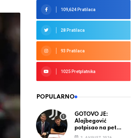
109,624 Pratilaca
28 Pratilaca
93 Pratilaca
1025 Pretplatnika
POPULARNO
GOTOVO JE:
Alajbegović
potpisao na pet
godina
2. AVGUST 2026.