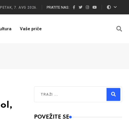
PRATITE NAS:
PETAK, 7. AVG 2026.
ultura
Vaše priče
Traži
ol,
Type 2 or more characters for results.
POVEŽITE SE