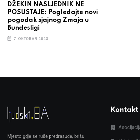
DŽEKIN NASLJEDNIK NE
POSUSTAJE: Pogledajte novi
pogodak sjajnog Zmaja u
Bundesligi
7. OKTOBAR 2023.
Kontakt
Asocijaci
Mjesto gdje se ruše predrasude, brišu