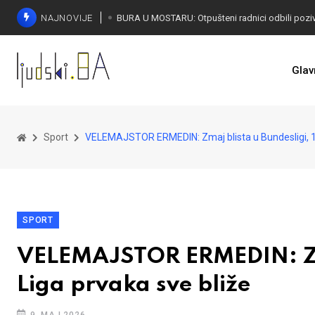
NAJNOVIJE
SORECA ZADOVOLJAN: Važan korak BiH ka EU
Glav
Sport
VELEMAJSTOR ERMEDIN: Zmaj blista u Bundesligi, 16.
SPORT
VELEMAJSTOR ERMEDIN: Zmaj
Liga prvaka sve bliže