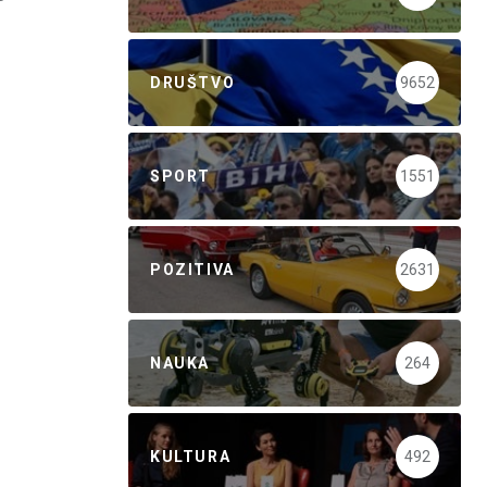
DRUŠTVO
9652
SPORT
1551
POZITIVA
2631
NAUKA
264
KULTURA
492