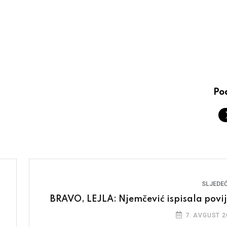
Pod
SLJEDEĆ
BRAVO, LEJLA: Njemčević ispisala povij
7. AVGUST 2