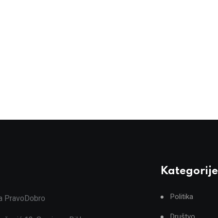
Kategorije
Politika
ja PravoDobro
Društvo