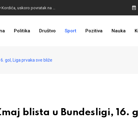
BURA U MOSTARU: Otpušteni radnici odbili poziv Kordića, uskoro povratak na posao
na
Politika
Društvo
Sport
Pozitiva
Nauka
K
I TO SMO DOČEKALI: Grad u BiH prvi put dobio sredstva EU
 gol, Liga prvaka sve bliže
 blista u Bundesligi, 16. g