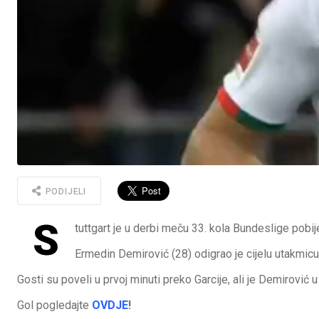
PODIJELI
S
tuttgart je u derbi meču 33. kola Bundeslige pobi
Ermedin Demirović (28) odigrao je cijelu utakmicu 
Gosti su poveli u prvoj minuti preko Garcije, ali je Demirović u
Gol pogledajte
OVDJE
!