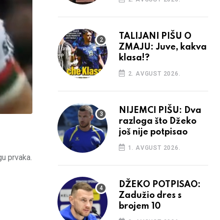
TALIJANI PIŠU O
ZMAJU: Juve, kakva
klasa!?
2. AVGUST 2026.
NIJEMCI PIŠU: Dva
razloga što Džeko
još nije potpisao
1. AVGUST 2026.
gu prvaka.
DŽEKO POTPISAO:
Zadužio dres s
brojem 10