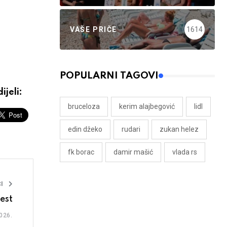
VAŠE PRIČE
1614
POPULARNI TAGOVI
ijeli:
bruceloza
kerim alajbegović
lidl
edin džeko
rudari
zukan helez
fk borac
damir mašić
vlada rs
I
est
026.