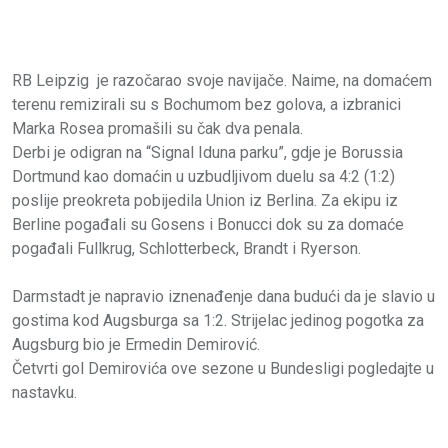
RB Leipzig je razočarao svoje navijače. Naime, na domaćem
terenu remizirali su s Bochumom bez golova, a izbranici
Marka Rosea promašili su čak dva penala.
Derbi je odigran na “Signal Iduna parku”, gdje je Borussia
Dortmund kao domaćin u uzbudljivom duelu sa 4:2 (1:2)
poslije preokreta pobijedila Union iz Berlina. Za ekipu iz
Berline pogađali su Gosens i Bonucci dok su za domaće
pogađali Fullkrug, Schlotterbeck, Brandt i Ryerson.
Darmstadt je napravio iznenađenje dana budući da je slavio u
gostima kod Augsburga sa 1:2. Strijelac jedinog pogotka za
Augsburg bio je Ermedin Demirović.
Četvrti gol Demirovića ove sezone u Bundesligi pogledajte u
nastavku.