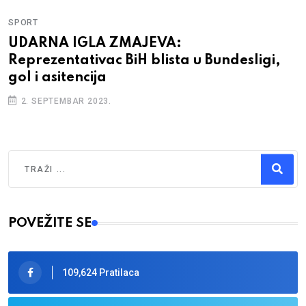
SPORT
UDARNA IGLA ZMAJEVA:
Reprezentativac BiH blista u Bundesligi,
gol i asitencija
2. SEPTEMBAR 2023.
Traži
Type 2 or more characters for results.
POVEŽITE SE
109,624 Pratilaca