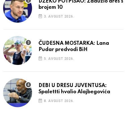
DŽEKO POTPISAO: Zadužio dres s
brojem 10
3. AVGUST 2026.
ČUDESNA MOSTARKA: Lana
Pudar predvodi BiH
5. AVGUST 2026.
DEBI U DRESU JUVENTUSA:
Spalettti hvalio Alajbegovića
8. AVGUST 2026.