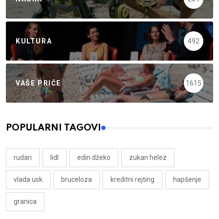
KULTURA
492
VAŠE PRIČE
1615
POPULARNI TAGOVI
rudari
lidl
edin džeko
zukan helez
vlada usk
bruceloza
kreditni rejting
hapšenje
granica