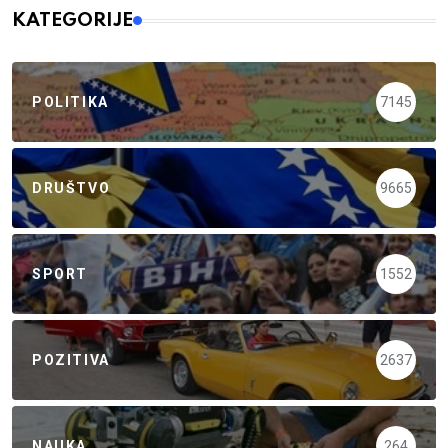
KATEGORIJE
POLITIKA
7145
DRUŠTVO
9665
SPORT
1552
POZITIVA
2637
NAUKA
264