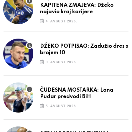
KAPITENA ZMAJEVA: Džeko
najavio kraj karijere
4. AVGUST 2026.
DŽEKO POTPISAO: Zadužio dres s
brojem 10
3. AVGUST 2026.
ČUDESNA MOSTARKA: Lana
Pudar predvodi BiH
5. AVGUST 2026.