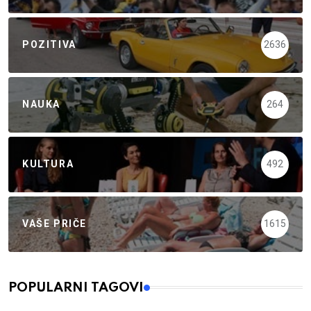
POZITIVA
2636
NAUKA
264
KULTURA
492
VAŠE PRIČE
1615
POPULARNI TAGOVI