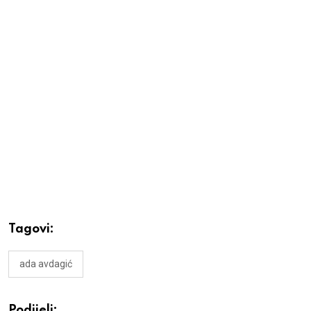
Tagovi:
ada avdagić
Podijeli: