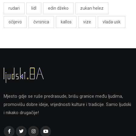
rudari
lidl
edin džeko
zukan helez
očijevo
čvrsnica
kallos
vize
vlada usk
Mjesto gdje se ruše predrasude, brišu granice među ljudima,
promovišu dobre ideje, vrijednosti kulture i tradicije. Samo ljudski
i nikako drugačije!