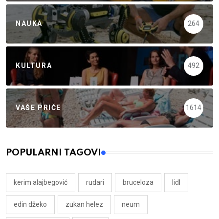
NAUKA
264
KULTURA
492
VAŠE PRIČE
1614
POPULARNI TAGOVI
kerim alajbegović
rudari
bruceloza
lidl
edin džeko
zukan helez
neum