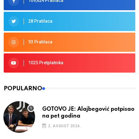
109,624 Pratilaca
28 Pratilaca
93 Pratilaca
1025 Pretplatnika
POPULARNO
GOTOVO JE: Alajbegović potpisao
na pet godina
2. AVGUST 2026.