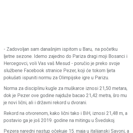
- Zadovoljan sam današnjim ispitom u Baru, na početku
ljetne sezone. Idemo zajedno do Pariza dragi moji Bosanci i
Hercegovci, voli Vas vaš Mesud - poručio je preko svoje
službene Facebook stranice Pezer, koji će tokom ljeta
pokušati ispuniti normu za Olimpijske igre u Parizu.
Norma za disciplinu kugle za muškarce iznosi 21,50 metara,
dok je Pezer ove godine najduže bacao 21,42 metra, šro mu
je novi lični, ali i državni rekord u dvorani.
Rekord na otvorenom, kako lični tako i BiH, iznosi 21,48 m, a
postavio ga je još 2019. godine na mitingu u Švedskoj.
Pezera naredni nastup očekuje 15. maja u italijanski Savoni, a