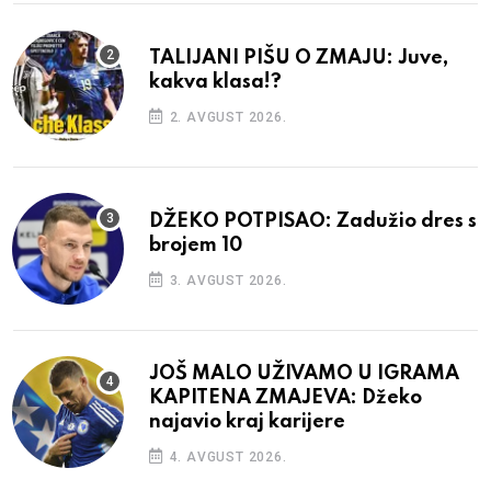
TALIJANI PIŠU O ZMAJU: Juve,
kakva klasa!?
2. AVGUST 2026.
DŽEKO POTPISAO: Zadužio dres s
brojem 10
3. AVGUST 2026.
JOŠ MALO UŽIVAMO U IGRAMA
KAPITENA ZMAJEVA: Džeko
najavio kraj karijere
4. AVGUST 2026.