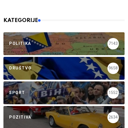
KATEGORIJE
POLITIKA
7143
DRUŠTVO
9658
SPORT
1552
POZITIVA
2634