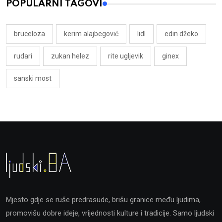
POPULARNI TAGOVI
bruceloza
kerim alajbegović
lidl
edin džeko
rudari
zukan helez
rite ugljevik
ginex
sanski most
Mjesto gdje se ruše predrasude, brišu granice među ljudima,
promovišu dobre ideje, vrijednosti kulture i tradicije. Samo ljudski