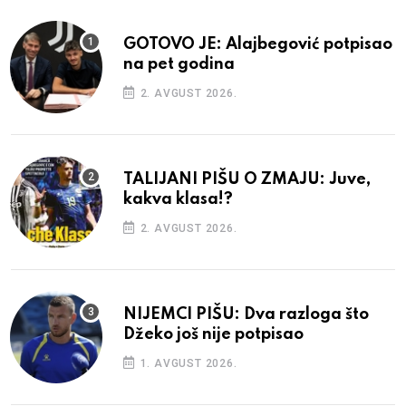
GOTOVO JE: Alajbegović potpisao
na pet godina
2. AVGUST 2026.
TALIJANI PIŠU O ZMAJU: Juve,
kakva klasa!?
2. AVGUST 2026.
NIJEMCI PIŠU: Dva razloga što
Džeko još nije potpisao
1. AVGUST 2026.