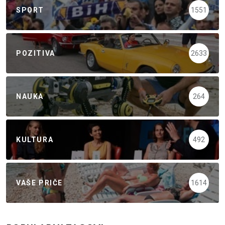
SPORT
1551
POZITIVA
2633
NAUKA
264
KULTURA
492
VAŠE PRIČE
1614