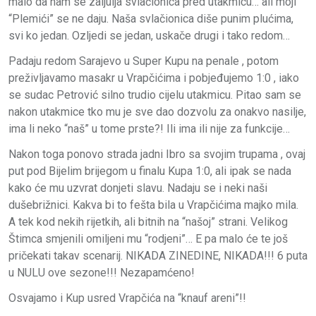
malo da nam se zaljulja svlačionica pred utakmicu… ali moji
“Plemići” se ne daju. Naša svlačionica diše punim plućima,
svi ko jedan. Ozljedi se jedan, uskače drugi i tako redom…
Padaju redom Sarajevo u Super Kupu na penale , potom
preživljavamo masakr u Vrapčićima i pobjeđujemo 1:0 , iako
se sudac Petrović silno trudio cijelu utakmicu. Pitao sam se
nakon utakmice tko mu je sve dao dozvolu za onakvo nasilje,
ima li neko “naš” u tome prste?! Ili ima ili nije za funkcije…
Nakon toga ponovo strada jadni Ibro sa svojim trupama , ovaj
put pod Bijelim brijegom u finalu Kupa 1:0, ali ipak se nada
kako će mu uzvrat donjeti slavu. Nadaju se i neki naši
dušebrižnici. Kakva bi to fešta bila u Vrapčićima majko mila.
A tek kod nekih rijetkih, ali bitnih na “našoj” strani. Velikog
Štimca smjenili omiljeni mu “rodjeni”… E pa malo će te još
pričekati takav scenarij. NIKADA ZINEDINE, NIKADA!!! 6 puta
u NULU ove sezone!!! Nezapamćeno!
Osvajamo i Kup usred Vrapčića na “knauf areni”!!