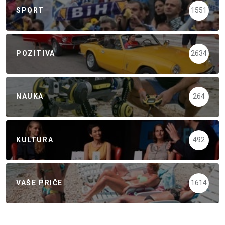
SPORT
1551
POZITIVA
2634
NAUKA
264
KULTURA
492
VAŠE PRIČE
1614