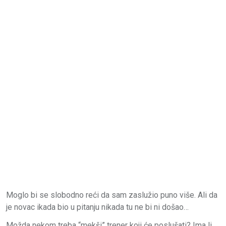
Moglo bi se slobodno reći da sam zaslužio puno više. Ali da
je novac ikada bio u pitanju nikada tu ne bi ni došao…
Možda nekom treba “mekši” trener koji će poslušati? Ima li