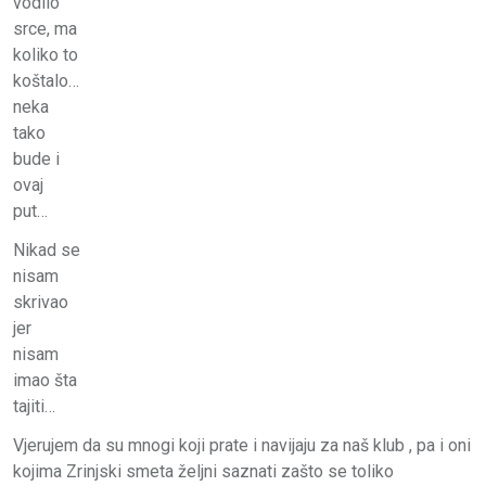
vodilo
srce, ma
koliko to
koštalo…
neka
tako
bude i
ovaj
put…
Nikad se
nisam
skrivao
jer
nisam
imao šta
tajiti…
Vjerujem da su mnogi koji prate i navijaju za naš klub , pa i oni
kojima Zrinjski smeta željni saznati zašto se toliko