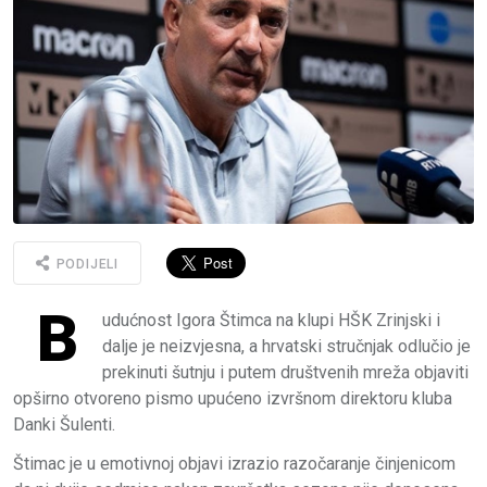
PODIJELI
B
udućnost Igora Štimca na klupi HŠK Zrinjski i
dalje je neizvjesna, a hrvatski stručnjak odlučio je
prekinuti šutnju i putem društvenih mreža objaviti
opširno otvoreno pismo upućeno izvršnom direktoru kluba
Danki Šulenti.
Štimac je u emotivnoj objavi izrazio razočaranje činjenicom