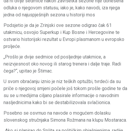
da ni dvije sedmice nakon završetka sezone nije donesena
odluka o njegovom statusu, iako je, kako navodi, iza njega
jedna od najuspješnijih sezona u historiji mos
Podsjetio je da je Zrinjski ove sezone odigrao čak 61
utakmicu, osvojio Superkup i Kup Bosne i Hercegovine te
ostvario historijski rezultat u Evropi plasmanom u evropsko
proljeće.
„Prošlo je dvije sedmice od posljednje utakmice, a
neizvjesnost oko novog ili starog trenera i dalje traje. Radi
čega?“, upitao je Štimac.
U svom obraćanju iznio je niz teških optužbi, tvrdeći da su
priče o njegovoj smjeni počele još tokom prošle godine te da
su se u medijima ciljano plasirale informacije o navodnim
nasljednicima kako bi se destabilizovala svlačionica.
Posebno se osvrnuo na navode o mogućem dolasku
slovenskog stručnjaka Simona Rožmana na klupu Mostaraca.
„Ako si planirao do Splita sa političkim objašnjenjima, radije