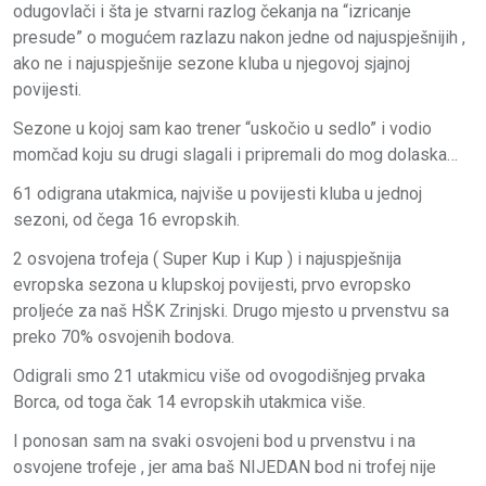
odugovlači i šta je stvarni razlog čekanja na “izricanje
presude” o mogućem razlazu nakon jedne od najuspješnijih ,
ako ne i najuspješnije sezone kluba u njegovoj sjajnoj
povijesti.
Sezone u kojoj sam kao trener “uskočio u sedlo” i vodio
momčad koju su drugi slagali i pripremali do mog dolaska…
61 odigrana utakmica, najviše u povijesti kluba u jednoj
sezoni, od čega 16 evropskih.
2 osvojena trofeja ( Super Kup i Kup ) i najuspješnija
evropska sezona u klupskoj povijesti, prvo evropsko
proljeće za naš HŠK Zrinjski. Drugo mjesto u prvenstvu sa
preko 70% osvojenih bodova.
Odigrali smo 21 utakmicu više od ovogodišnjeg prvaka
Borca, od toga čak 14 evropskih utakmica više.
I ponosan sam na svaki osvojeni bod u prvenstvu i na
osvojene trofeje , jer ama baš NIJEDAN bod ni trofej nije