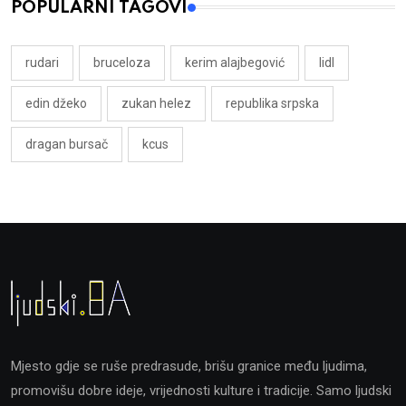
POPULARNI TAGOVI
rudari
bruceloza
kerim alajbegović
lidl
edin džeko
zukan helez
republika srpska
dragan bursač
kcus
Mjesto gdje se ruše predrasude, brišu granice među ljudima,
promovišu dobre ideje, vrijednosti kulture i tradicije. Samo ljudski