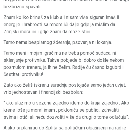
bezbrižno spavali.
Znam koliko brineš za klub ali nisam više siguran imaš li
energije i hrabrosti sa mnom ići dalje gdje ja mislim da
Zrinjski mora ići i gdje znam da može stići.
Tamo nema besplatnog žderanja, psovanja ni lokanja.
Tamo meni i mojim igračima ne treba pomoć sudaca, ni
sklanjanje protivnika. Takve pobjede bi dobro došle nekom
posrnulom treneru, ja ih ne želim. Radije ću časno izgubiti i
čestitati protivniku!
Zato ako želiš iskrenu suradnju postojaće samo jedan uvjet,
vrlo jednostavan i financijski bezbolan:
“ ako ulazimo u sezonu zajedno idemo do kraja zajedno . Ako
krene loše ja moral imam , pokloniću se publici, zahvaliti
svima i otići ali neću dozvoliti više da drugi o tome odlučuju”.
A ako si planirao do Splita sa političkim objašnjenjima radije