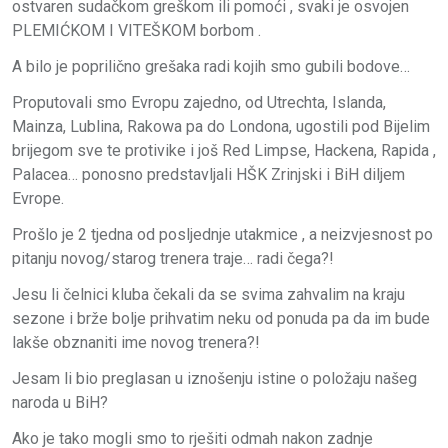
ostvaren sudačkom greškom ili pomoći , svaki je osvojen
PLEMIĆKOM I VITEŠKOM borbom .
A bilo je poprilično grešaka radi kojih smo gubili bodove…
Proputovali smo Evropu zajedno, od Utrechta, Islanda,
Mainza, Lublina, Rakowa pa do Londona, ugostili pod Bijelim
brijegom sve te protivike i još Red Limpse, Hackena, Rapida ,
Palacea… ponosno predstavljali HŠK Zrinjski i BiH diljem
Evrope.
Prošlo je 2 tjedna od posljednje utakmice , a neizvjesnost po
pitanju novog/starog trenera traje… radi čega?!
Jesu li čelnici kluba čekali da se svima zahvalim na kraju
sezone i brže bolje prihvatim neku od ponuda pa da im bude
lakše obznaniti ime novog trenera?!
Jesam li bio preglasan u iznošenju istine o položaju našeg
naroda u BiH?
Ako je tako mogli smo to rješiti odmah nakon zadnje