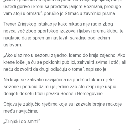
uštedi gorivo i kreni sa predstavljanjem Rožmana, predugo
vam stoji u ormaru“, poručio je Štimac u završnici pisma.
Trener Zrinjskog istakao je kako nikada nije radio zbog
novca, već zbog sportskog izazova i ljubavi prema klubu, te
naglasio da je spreman nastaviti saradnju pod jednim
uslovom.
„Ako ulazimo u sezonu zajedno, idemo do kraja zajedno. Ako
krene loše, ja ću se pokloniti publici, zahvaliti svima i otići, ali
neću dozvoliti da drugi odlučuju o tome“, napisao je.
Na kraju se zahvalio navijačima na podršci tokom cijele
sezone i poručio da mu je jedino žao što ekipi nije uspio
donijeti desetu titulu prvaka Bosne i Hercegovine.
Objavu je zaključio riječima koje su izazvale brojne reakcije
među navijačima:
„Zrinjski do smrti.“