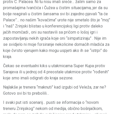
protiv C. Palacea. Ni tu nisu imali sreće… žalim samo za
promašajima Ivančića i Čužea u čistim situacijama, jer da su
bolje reagirali u čistim šansama svi bi zajedno pjevali “ta će
Palace”… no našim “kovačima” urote nije smetalo što je “moj”
i “naš” Zrinjski blistao u konferencijskoj ligi protiv daleko
jačih momčadi , oni su nastavili sa pričom o lošoj igri i
zapostavljanju nekih igrača koje oni “simpatiziraju” . Nije im
se svidjelo ni moje forsiranje nekolicine domaćih mladića za
koje čvrsto vjerujem kako mogu uspjeti ako ih se “istrpi” do
kraja.
Čekao se eventualni kiks u utakmicama Super Kupa protiv
Sarajeva ili u jednoj od 4 preostale utakmice protiv “rođenih”
koje smo imali odigrati do kraja sezone.
Najlakše je trenera “maknuti” kad izgubi od Veleža, zar ne?
Gotovo svi bi to prebolili…
I svaki put isti scenarij… pusti se informacija o “novom
treneru Zrinjskog” nekom od medija, obično bošnjačkom,