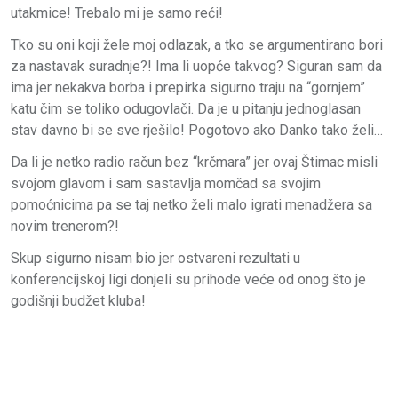
utakmice! Trebalo mi je samo reći!
Tko su oni koji žele moj odlazak, a tko se argumentirano bori
za nastavak suradnje?! Ima li uopće takvog? Siguran sam da
ima jer nekakva borba i prepirka sigurno traju na “gornjem”
katu čim se toliko odugovlači. Da je u pitanju jednoglasan
stav davno bi se sve rješilo! Pogotovo ako Danko tako želi…
Da li je netko radio račun bez “krčmara” jer ovaj Štimac misli
svojom glavom i sam sastavlja momčad sa svojim
pomoćnicima pa se taj netko želi malo igrati menadžera sa
novim trenerom?!
Skup sigurno nisam bio jer ostvareni rezultati u
konferencijskoj ligi donjeli su prihode veće od onog što je
godišnji budžet kluba!