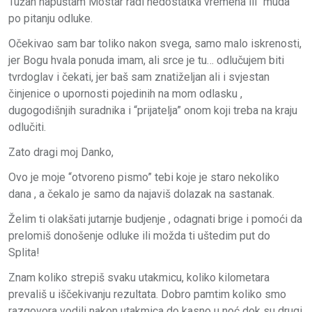
Tužan napuštam Mostar radi nedostatka vremena ili “muda”
po pitanju odluke.
Očekivao sam bar toliko nakon svega, samo malo iskrenosti,
jer Bogu hvala ponuda imam, ali srce je tu… odlučujem biti
tvrdoglav i čekati, jer baš sam znatiželjan ali i svjestan
činjenice o upornosti pojedinih na mom odlasku ,
dugogodišnjih suradnika i “prijatelja” onom koji treba na kraju
odlučiti.
Zato dragi moj Danko,
Ovo je moje “otvoreno pismo” tebi koje je staro nekoliko
dana , a čekalo je samo da najaviš dolazak na sastanak.
Želim ti olakšati jutarnje budjenje , odagnati brige i pomoći da
prelomiš donošenje odluke ili možda ti uštedim put do
Splita!
Znam koliko strepiš svaku utakmicu, koliko kilometara
prevališ u iščekivanju rezultata. Dobro pamtim koliko smo
razgovora vodili nakon utakmica do kasno u noć dok su drugi