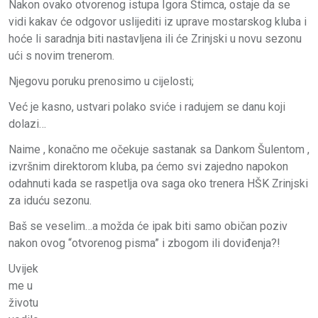
Nakon ovako otvorenog istupa Igora Štimca, ostaje da se
vidi kakav će odgovor uslijediti iz uprave mostarskog kluba i
hoće li saradnja biti nastavljena ili će Zrinjski u novu sezonu
ući s novim trenerom.
Njegovu poruku prenosimo u cijelosti;
Već je kasno, ustvari polako sviće i radujem se danu koji
dolazi…
Naime , konačno me očekuje sastanak sa Dankom Šulentom ,
izvršnim direktorom kluba, pa ćemo svi zajedno napokon
odahnuti kada se raspetlja ova saga oko trenera HŠK Zrinjski
za iduću sezonu.
Baš se veselim…a možda će ipak biti samo običan poziv
nakon ovog “otvorenog pisma” i zbogom ili doviđenja?!
Uvijek
me u
životu