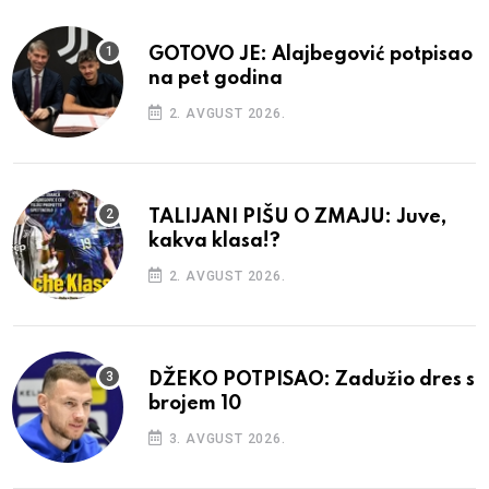
GOTOVO JE: Alajbegović potpisao
na pet godina
2. AVGUST 2026.
TALIJANI PIŠU O ZMAJU: Juve,
kakva klasa!?
2. AVGUST 2026.
DŽEKO POTPISAO: Zadužio dres s
brojem 10
3. AVGUST 2026.