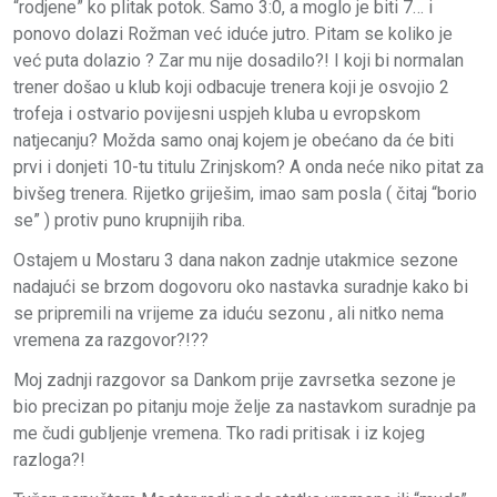
“rodjene” ko plitak potok. Samo 3:0, a moglo je biti 7… i
ponovo dolazi Rožman već iduće jutro. Pitam se koliko je
već puta dolazio ? Zar mu nije dosadilo?! I koji bi normalan
trener došao u klub koji odbacuje trenera koji je osvojio 2
trofeja i ostvario povijesni uspjeh kluba u evropskom
natjecanju? Možda samo onaj kojem je obećano da će biti
prvi i donjeti 10-tu titulu Zrinjskom? A onda neće niko pitat za
bivšeg trenera. Rijetko griješim, imao sam posla ( čitaj “borio
se” ) protiv puno krupnijih riba.
Ostajem u Mostaru 3 dana nakon zadnje utakmice sezone
nadajući se brzom dogovoru oko nastavka suradnje kako bi
se pripremili na vrijeme za iduću sezonu , ali nitko nema
vremena za razgovor?!??
Moj zadnji razgovor sa Dankom prije zavrsetka sezone je
bio precizan po pitanju moje želje za nastavkom suradnje pa
me čudi gubljenje vremena. Tko radi pritisak i iz kojeg
razloga?!