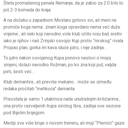
Šteta promašenog penala Nemanje, da je zabio za 2:0 bilo bi
još 2-3 komada do kraja.
A na dočeku u zapadnom Mostaru gotovo svi, ali meni ne
promiče koga nema…znam koga opravdano nema već duže
vrijeme , ali neki koji navodno vole klub očito nisu baš sretni
iako je njihov i naš Zrinjski osvojio Kup protiv “mrskog” rivala.
Propao plan, gorka im kava iduće jutro, i nije zadnja…
To jutro nakon osvojenog Kupa ponovo naslovi o mojoj
smjeni, dolazi navodno Rožman, po ko zna koji put, valjda
peti, šesti već…
Klub demantira , ali previše mekano… može se između
redaka pročitati “mehkoća” demanta.
Preostala je samo 1 utakmica nade unutrašnjim kritičarima ,
ona protiv razvaljenih trupa sirotog Ibre, zadnja ove sezone
pod Bijelim brijegom.
Mediji sve više bruje o novom treneru, ali moji “Plemići” gaze