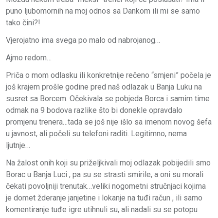
puno ljubomornih na moj odnos sa Dankom ili mi se samo
tako čini?!
Vjerojatno ima svega po malo od nabrojanog…
Ajmo redom…
Priča o mom odlasku ili konkretnije rečeno “smjeni” počela je
još krajem prošle godine pred naš odlazak u Banja Luku na
susret sa Borcem. Očekivala se pobjeda Borca i samim time
odmak na 9 bodova razlike što bi donekle opravdalo
promjenu trenera…tada se još nije išlo sa imenom novog šefa
u javnost, ali počeli su telefoni raditi. Legitimno, nema
ljutnje…
Na žalost onih koji su priželjkivali moj odlazak pobijedili smo
Borac u Banja Luci , pa su se strasti smirile, a oni su morali
čekati povoljniji trenutak…veliki nogometni stručnjaci kojima
je domet žderanje janjetine i lokanje na tuđi račun , ili samo
komentiranje tuđe igre utihnuli su, ali nadali su se potopu