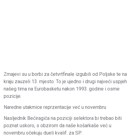
Zmajevi su u borbi za četvrtfinale izgubili od Poljske te na
kraju zauzeli 13. mjesto. To je ujedno i drugi najveći uspjeh
našeg tima na Eurobasketu nakon 1993. godine i osme
pozicije.
Naredne utakmice reprzentacije već u novembru
Nasljednik Bećiragića na poziciji selektora bi trebao biti
poznat uskoro, s obzirom da naše košarkaše već u
novembru očekuju dueli kvalif. za SP.