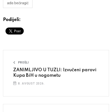
adis bećiragić
Podijeli:
PROŠLI
ZANIMLJIVO U TUZLI: Izvučeni parovi
Kupa BiH u nogometu
8. AVGUST 2026.