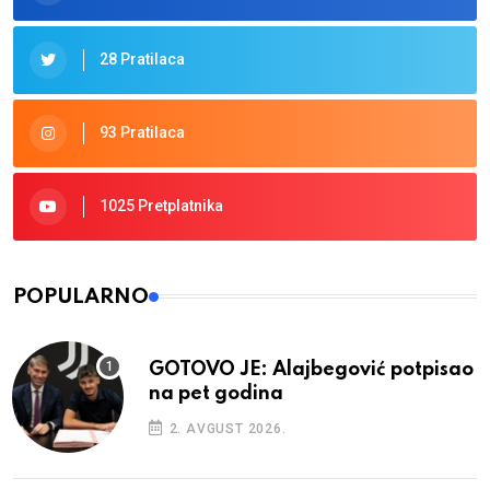
28 Pratilaca
93 Pratilaca
1025 Pretplatnika
POPULARNO
GOTOVO JE: Alajbegović potpisao
na pet godina
2. AVGUST 2026.