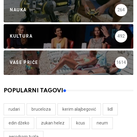
NAUKA
264
KULTURA
492
VAŠE PRIČE
1614
POPULARNI TAGOVI
rudari
bruceloza
kerim alajbegović
lidl
edin džeko
zukan helez
kcus
neum
aerodrom tuzla