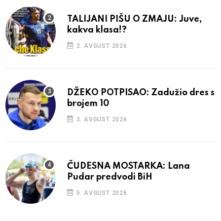
TALIJANI PIŠU O ZMAJU: Juve,
kakva klasa!?
2. AVGUST 2026.
DŽEKO POTPISAO: Zadužio dres s
brojem 10
3. AVGUST 2026.
ČUDESNA MOSTARKA: Lana
Pudar predvodi BiH
5. AVGUST 2026.