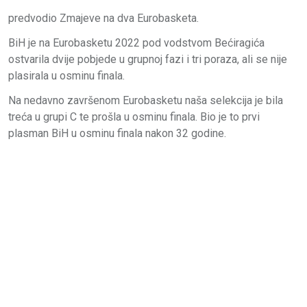
predvodio Zmajeve na dva Eurobasketa.
BiH je na Eurobasketu 2022 pod vodstvom Bećiragića
ostvarila dvije pobjede u grupnoj fazi i tri poraza, ali se nije
plasirala u osminu finala.
Na nedavno završenom Eurobasketu naša selekcija je bila
treća u grupi C te prošla u osminu finala. Bio je to prvi
plasman BiH u osminu finala nakon 32 godine.