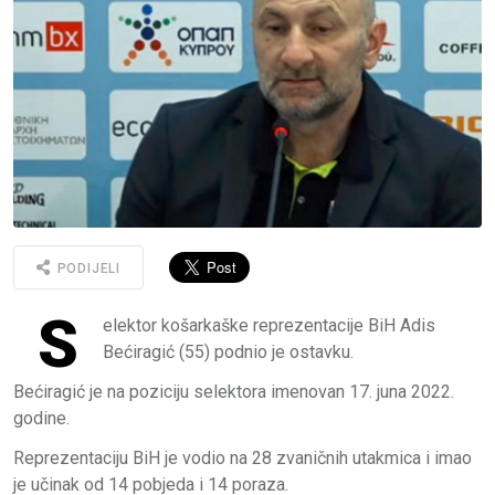
PODIJELI
S
elektor košarkaške reprezentacije BiH Adis
Bećiragić (55) podnio je ostavku.
Bećiragić je na poziciju selektora imenovan 17. juna 2022.
godine.
Reprezentaciju BiH je vodio na 28 zvaničnih utakmica i imao
je učinak od 14 pobjeda i 14 poraza.