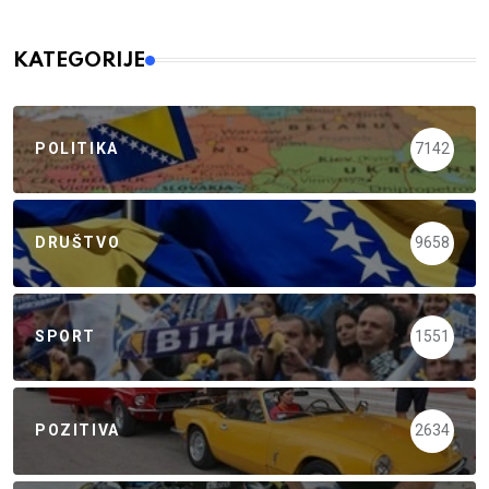
KATEGORIJE
POLITIKA
7142
DRUŠTVO
9658
SPORT
1551
POZITIVA
2634