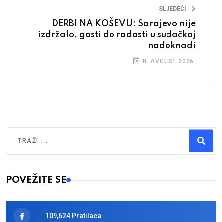
SLJEDEĆI
DERBI NA KOŠEVU: Sarajevo nije
izdržalo, gosti do radosti u sudačkoj
nadoknadi
8. AVGUST 2026.
Traži
Type 2 or more characters for results.
POVEŽITE SE
109,624 Pratilaca