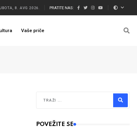
PRATITE NAS:
UBOTA, 8. AVG 2026.
ultura
Vaše priče
Traži
Type 2 or more characters for results.
POVEŽITE SE