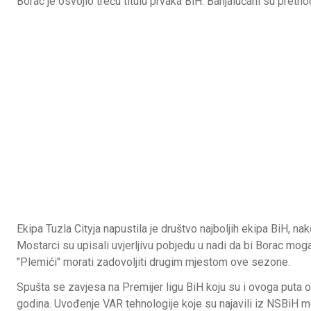
Borac je osvojio treću titulu prvaka BiH. Banjalučani su pretho
Ekipa Tuzla Cityja napustila je društvo najboljih ekipa BiH, n
Mostarci su upisali uvjerljivu pobjedu u nadi da bi Borac moga
"Plemići" morati zadovoljiti drugim mjestom ove sezone.
Spušta se zavjesa na Premijer ligu BiH koju su i ovoga puta o
godina. Uvođenje VAR tehnologije koje su najavili iz NSBiH 