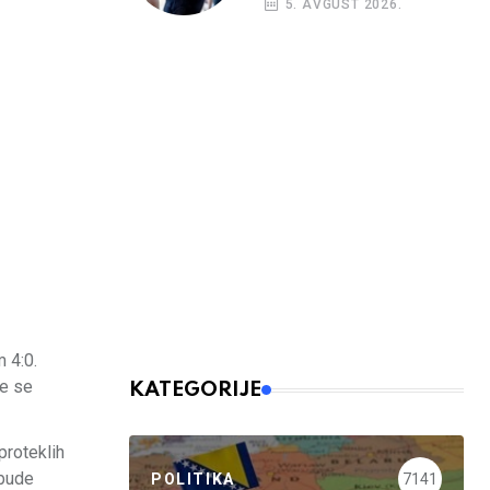
5. AVGUST 2026.
m 4:0.
će se
KATEGORIJE
proteklih
 bude
POLITIKA
7141