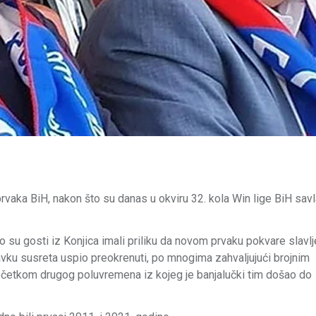
prvaka BiH, nakon što su danas u okviru 32. kola Win lige BiH savl
iako su gosti iz Konjica imali priliku da novom prvaku pokvare slavl
avku susreta uspio preokrenuti, po mnogima zahvaljujući brojnim
četkom drugog poluvremena iz kojeg je banjalučki tim došao do