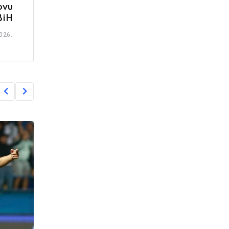
ovu
BiH
026.