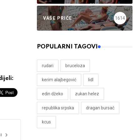
VAŠE PRIČE
1614
POPULARNI TAGOVI
rudari
bruceloza
ijeli:
kerim alajbegović
lidl
edin džeko
zukan helez
republika srpska
dragan bursač
kcus
I