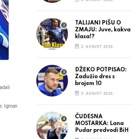
TALIJANI PIŠU O
ZMAJU: Juve, kakva
klasa!?
2. AVGUST 2026.
DŽEKO POTPISAO:
Zadužio dres s
brojem 10
adali
3. AVGUST 2026.
je. Igman
ČUDESNA
MOSTARKA: Lana
Pudar predvodi BiH