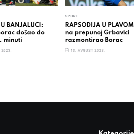
SPORT
U BANJALUCI:
RAPSODIJA U PLAVOM:
Borac došao do
na prepunoj Grbavici
. minuti
razmontirao Borac
 2023.
13. AVGUST 2023.
Kategorije