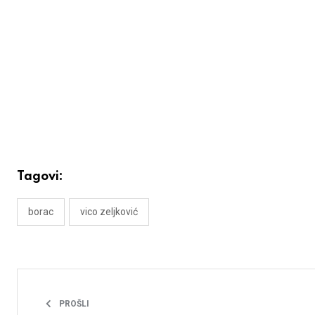
Tagovi:
borac
vico zeljković
PROŠLI