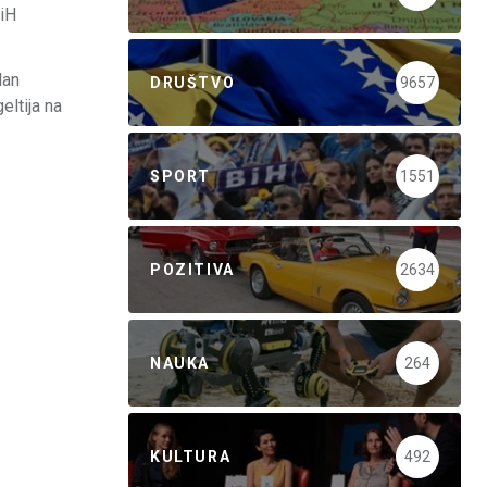
BiH
lan
DRUŠTVO
9657
eltija na
SPORT
1551
POZITIVA
2634
NAUKA
264
KULTURA
492