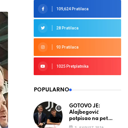
109,624 Pratilaca
28 Pratilaca
93 Pratilaca
1025 Pretplatnika
POPULARNO
GOTOVO JE:
Alajbegović
potpisao na pet
godina
2. AVGUST 2026.