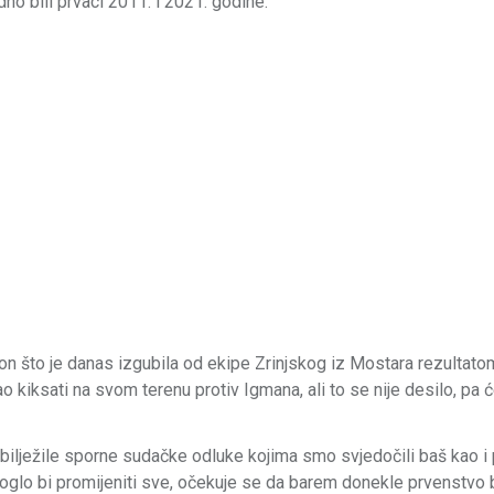
dno bili prvaci 2011. i 2021. godine.
akon što je danas izgubila od ekipe Zrinjskog iz Mostara rezultato
o kiksati na svom terenu protiv Igmana, ali to se nije desilo, pa 
bilježile sporne sudačke odluke kojima smo svjedočili baš kao i 
moglo bi promijeniti sve, očekuje se da barem donekle prvenstvo