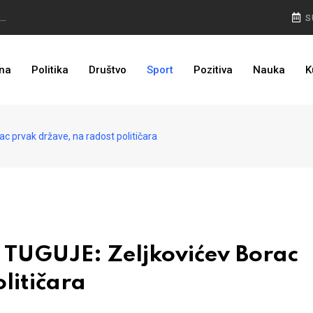
NEMA NAZAD: Rudari još u jami, isplata plaća prioritet
S
PULJIĆ IZ WASHINGTONA: Sankcije Dodiku mnogo će ovisiti od aktivnosti bh. diplomacije
na
Politika
Društvo
Sport
Pozitiva
Nauka
K
I TO JE BIH: Prvašićima 50 ruksaka sa školskim priborom
prvak države, na radost političara
TUGUJE: Zeljkovićev Borac
litičara