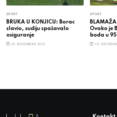
SPORT
SPORT
BRUKA U KONJICU: Borac
BLAMAŽA 
slavio, sudiju spašavalo
Ovako je 
osiguranje
boda u 95
25. NOVEMBAR 2023.
19. OKTOBAR
Kontakt