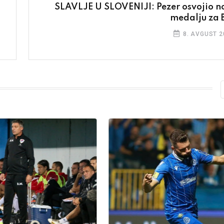
SLAVLJE U SLOVENIJI: Pezer osvojio n
medalju za 
8. AVGUST 2