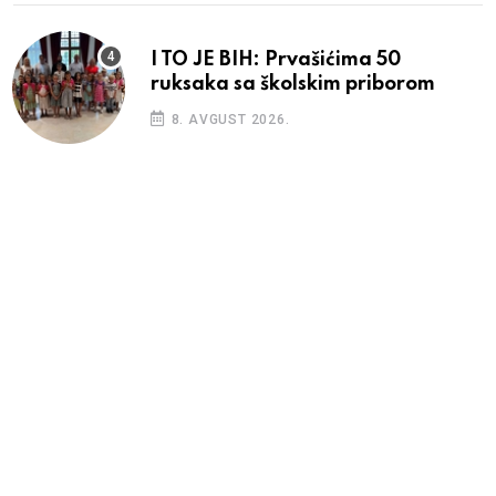
I TO JE BIH: Prvašićima 50
ruksaka sa školskim priborom
8. AVGUST 2026.