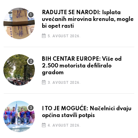
RADUJTE SE NARODI: Isplata
uvećanih mirovina krenula, mogle
bi opet rasti
5. AVGUST 2026.
BIH CENTAR EUROPE: Više od
2.500 motorista defiliralo
gradom
3. AVGUST 2026.
I TO JE MOGUĆE: Načelnici dvaju
općina stavili potpis
4. AVGUST 2026.