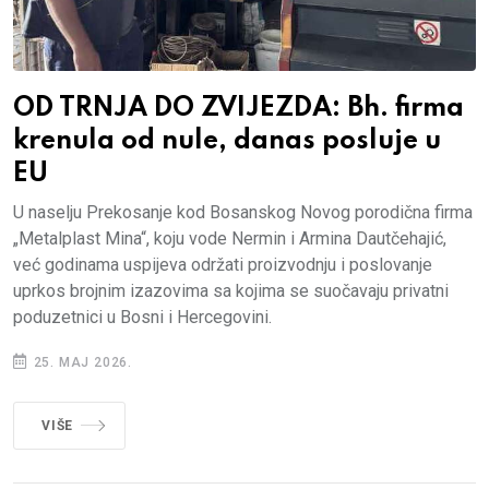
OD TRNJA DO ZVIJEZDA: Bh. firma
krenula od nule, danas posluje u
EU
U naselju Prekosanje kod Bosanskog Novog porodična firma
„Metalplast Mina“, koju vode Nermin i Armina Dautčehajić,
već godinama uspijeva održati proizvodnju i poslovanje
uprkos brojnim izazovima sa kojima se suočavaju privatni
poduzetnici u Bosni i Hercegovini.
25. MAJ 2026.
VIŠE