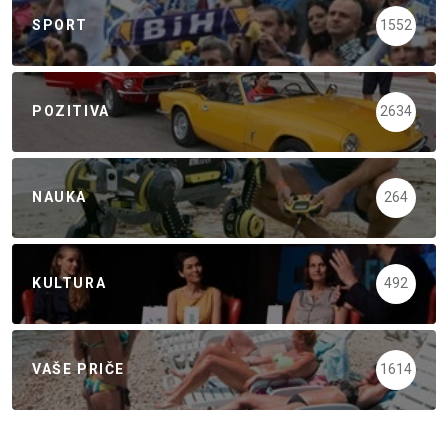
SPORT
1552
POZITIVA
2634
NAUKA
264
KULTURA
492
VAŠE PRIČE
1614