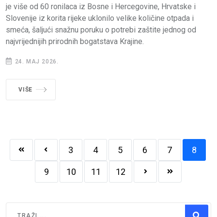
je više od 60 ronilaca iz Bosne i Hercegovine, Hrvatske i
Slovenije iz korita rijeke uklonilo velike količine otpada i
smeća, šaljući snažnu poruku o potrebi zaštite jednog od
najvrijednijih prirodnih bogatstava Krajine.
24. MAJ 2026.
VIŠE
3
4
5
6
7
8
9
10
11
12
Traži