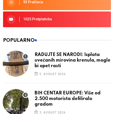
93 Pratilaca
1025 Pretplatnika
POPULARNO
RADUJTE SE NARODI: Isplata
uvećanih mirovina krenula, mogle
bi opet rasti
5. AVGUST 2026.
BIH CENTAR EUROPE: Više od
2.500 motorista defiliralo
gradom
3. AVGUST 2026.