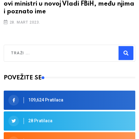
ovi ministri u novoj Vladi FBiH, među njima
i poznato ime
28. MART 2023.
Traži
Type 2 or more characters for results.
POVEŽITE SE
109,624 Pratilaca
28 Pratilaca