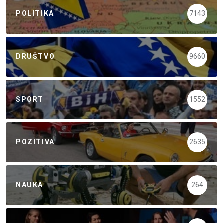
POLITIKA
7143
DRUŠTVO
9660
SPORT
1552
POZITIVA
2635
NAUKA
264