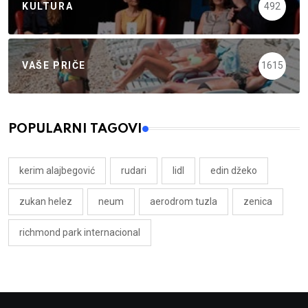
KULTURA
492
VAŠE PRIČE
1615
POPULARNI TAGOVI
kerim alajbegović
rudari
lidl
edin džeko
zukan helez
neum
aerodrom tuzla
zenica
richmond park internacional