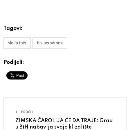
Tagovi:
vlada fbih
bh. aerodromi
Podijeli:
PROŠLI
ZIMSKA ČAROLIJA ĆE DA TRAJE: Grad
u BiH nabavlja svoje klizalište