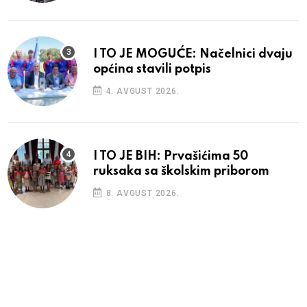
I TO JE MOGUĆE: Načelnici dvaju
općina stavili potpis
4. AVGUST 2026.
I TO JE BIH: Prvašićima 50
ruksaka sa školskim priborom
8. AVGUST 2026.