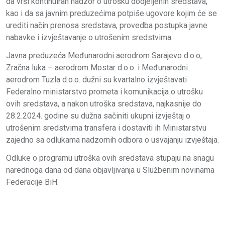
da vrši kontinuiran nadzor o utrošku dodjeljenih sredstava,
kao i da sa javnim preduzećima potpiše ugovore kojim će se
urediti način prenosa sredstava, provedba postupka javne
nabavke i izvještavanje o utrošenim sredstvima.
Javna preduzeća Međunarodni aerodrom Sarajevo d.o.o,
Zračna luka – aerodrom Mostar d.o.o. i Međunarodni
aerodrom Tuzla d.o.o. dužni su kvartalno izvještavati
Federalno ministarstvo prometa i komunikacija o utrošku
ovih sredstava, a nakon utroška sredstava, najkasnije do
28.2.2024. godine su dužna sačiniti ukupni izvještaj o
utrošenim sredstvima transfera i dostaviti ih Ministarstvu
zajedno sa odlukama nadzornih odbora o usvajanju izvještaja.
Odluke o programu utroška ovih sredstava stupaju na snagu
narednoga dana od dana objavljivanja u Službenim novinama
Federacije BiH.