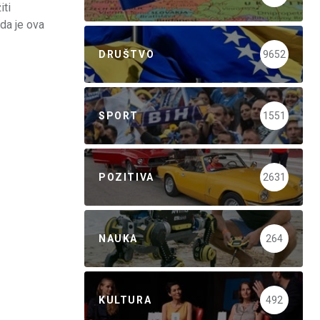
iti
da je ova
DRUŠTVO
9652
SPORT
1551
POZITIVA
2631
NAUKA
264
KULTURA
492