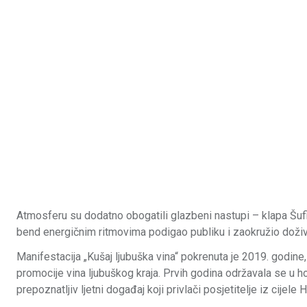
Atmosferu su dodatno obogatili glazbeni nastupi – klapa Šufi
bend energičnim ritmovima podigao publiku i zaokružio doživl
Manifestacija „Kušaj ljubuška vina“ pokrenuta je 2019. godine,
promocije vina ljubuškog kraja. Prvih godina održavala se u 
prepoznatljiv ljetni događaj koji privlači posjetitelje iz cijele 