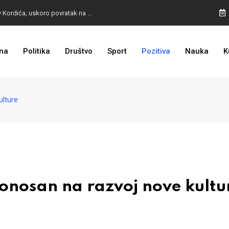
BURA U MOSTARU: Otpušteni radnici odbili poziv Kordića, uskoro povratak na posao
na
Politika
Društvo
Sport
Pozitiva
Nauka
K
I TO SMO DOČEKALI: Grad u BiH prvi put dobio sredstva EU
ulture
onosan na razvoj nove kultu