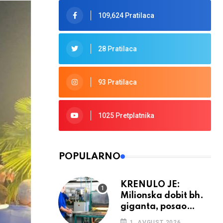
109,624 Pratilaca
28 Pratilaca
93 Pratilaca
1025 Pretplatnika
POPULARNO
KRENULO JE:
Milionska dobit bh.
giganta, posao
ponovno cvjeta
1. AVGUST 2026.