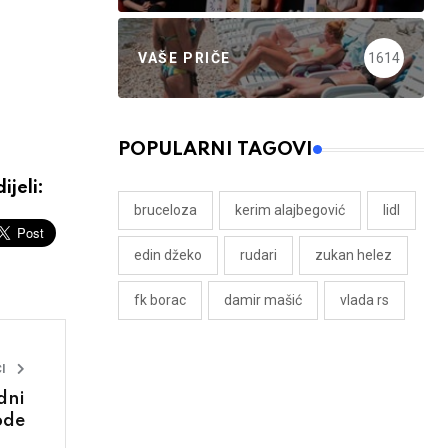
VAŠE PRIČE
1614
POPULARNI TAGOVI
ijeli:
bruceloza
kerim alajbegović
lidl
edin džeko
rudari
zukan helez
fk borac
damir mašić
vlada rs
I
dni
ode