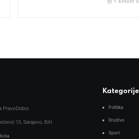
7. AVGUST 2
Kategorije
Politika
ja PravoDobro
Društvo
očević 13, Sarajevo, BiH
Sport
ki.ba