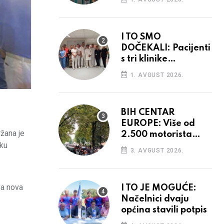
I TO SMO
DOČEKALI: Pacijenti
s tri klinike
preseljeni u nove
1. AVGUST 2026.
prostore
BIH CENTAR
EUROPE: Više od
ržana je
2.500 motorista
sku
defiliralo gradom
3. AVGUST 2026.
va nova
I TO JE MOGUĆE:
Načelnici dvaju
općina stavili potpis