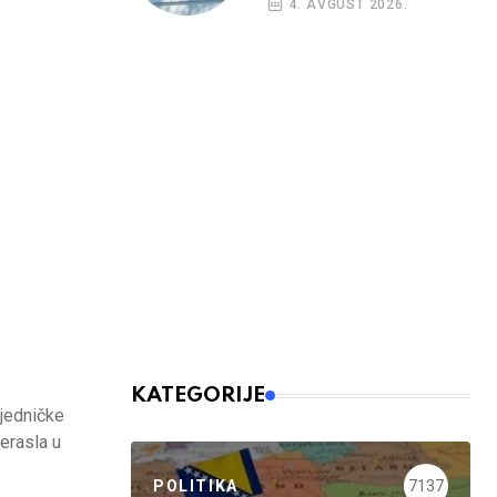
4. AVGUST 2026.
KATEGORIJE
ajedničke
erasla u
POLITIKA
7137