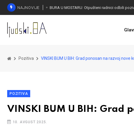
NAJNOVIJE
SORECA ZADOVOLJAN: Važan korak BiH ka EU
Glav
Pozitiva
VINSKI BUM U BIH: Grad ponosan na razvoj nove k
POZITIVA
VINSKI BUM U BIH: Grad p
10. AVGUST 2025.