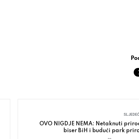
Pod
SLJEDEĆ
OVO NIGDJE NEMA: Netaknuti priro
biser BiH i budući park prir