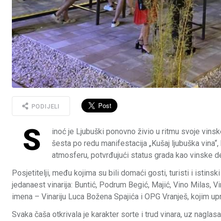
PODIJELI
S
inoć je Ljubuški ponovno živio u ritmu svoje vinske
šesta po redu manifestacija „Kušaj ljubuška vina“, 
atmosferu, potvrđujući status grada kao vinske de
Posjetitelji, među kojima su bili domaći gosti, turisti i istinski
jedanaest vinarija: Buntić, Podrum Begić, Majić, Vino Milas, V
imena – Vinariju Luca Božena Spajića i OPG Vranješ, kojim upr
Svaka čaša otkrivala je karakter sorte i trud vinara, uz naglasa