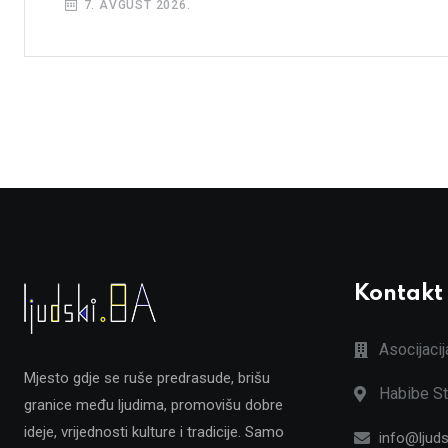
7. AVGUST 2026.
Kontakt
Asocijaci
Mjesto gdje se ruše predrasude, brišu
Habibe St
granice među ljudima, promovišu dobre
ideje, vrijednosti kulture i tradicije. Samo
info@ljuds