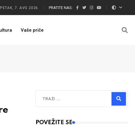
PRATITE NAS:
PETAK, 7. AVG 2026.
ultura
Vaše priče
Traži
re
Type 2 or more characters for results.
POVEŽITE SE