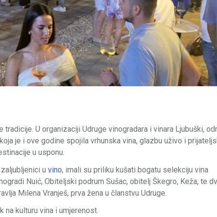
 tradicije. U organizaciji Udruge vinogradara i vinara Ljubuški, od
koja je i ove godine spojila vrhunska vina, glazbu uživo i prijatelj
stinacije u usponu.
 zaljubljenici u
vino
, imali su priliku kušati bogatu selekciju vina
inogradi Nuić, Obiteljski podrum Sušac, obitelj Škegro, Keža, te d
avlja Milena Vranješ, prva žena u članstvu Udruge.
k na kulturu vina i umjerenost.