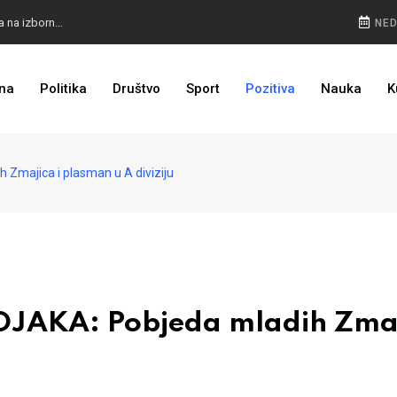
RADI ČOVIĆEVA METLA: Ćosić izvisio, nova imena na izbornoj listi
NED
DEBI U DRESU JUVENTUSA: Spalettti hvalio Alajbegovića
na
Politika
Društvo
Sport
Pozitiva
Nauka
K
ALARM IZ ŠVEDSKE: Dijaspora ne smije dići ruke od države
majica i plasman u A diviziju
JAKA: Pobjeda mladih Zma