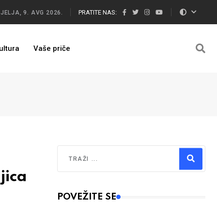
PRATITE NAS:
JELJA, 9. AVG 2026.
ultura
Vaše priče
Traži
jica
Type 2 or more characters for results.
POVEŽITE SE