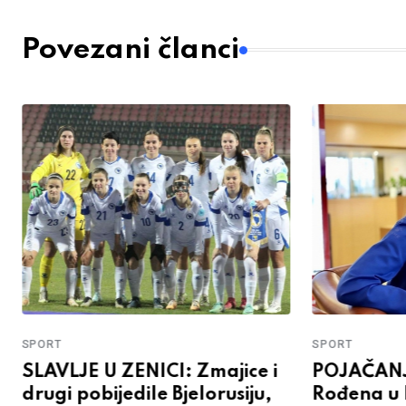
Povezani članci
SPORT
SPORT
SLAVLJE U ZENICI: Zmajice i
POJAČANJ
drugi pobijedile Bjelorusiju,
Rođena u D