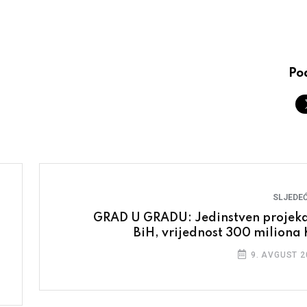
Pod
SLJEDEĆ
GRAD U GRADU: Jedinstven projeka
BiH, vrijednost 300 miliona
9. AVGUST 2