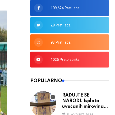
109,624 Pratilaca
28 Pratilaca
93 Pratilaca
1025 Pretplatnika
POPULARNO
RADUJTE SE
NARODI: Isplata
uvećanih mirovina
krenula, mogle bi
5. AVGUST 2026.