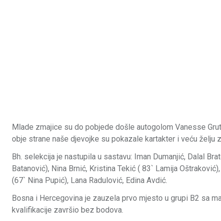
Mlade zmajice su do pobjede došle autogolom Vanesse Grutop
obje strane naše djevojke su pokazale kartakter i veću želju z
Bh. selekcija je nastupila u sastavu: Iman Dumanjić, Dalal Bra
Batanović), Nina Brnić, Kristina Tekić ( 83` Lamija Oštraković
(67` Nina Pupić), Lana Radulović, Edina Avdić.
Bosna i Hercegovina je zauzela prvo mjesto u grupi B2 sa maksi
kvalifikacije završio bez bodova.