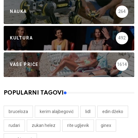
NAUKA
264
KULTURA
492
VAŠE PRIČE
1614
POPULARNI TAGOVI
bruceloza
kerim alajbegović
lidl
edin džeko
rudari
zukan helez
rite ugljevik
ginex