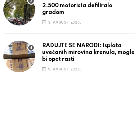
2.500 motorista defiliralo
gradom
3. AVGUST 2026.
RADUJTE SE NARODI: Isplata
uvećanih mirovina krenula, mogle
bi opet rasti
5. AVGUST 2026.