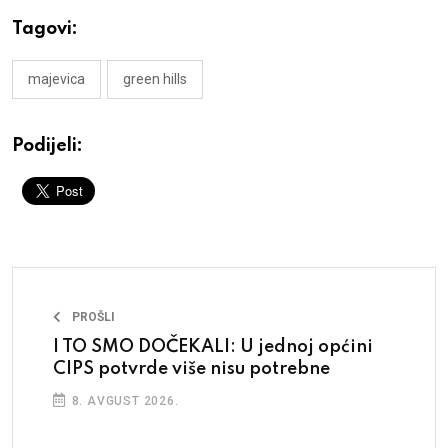
Tagovi:
majevica
green hills
Podijeli:
PROŠLI
I TO SMO DOČEKALI: U jednoj općini
CIPS potvrde više nisu potrebne
8. AVGUST 2026.