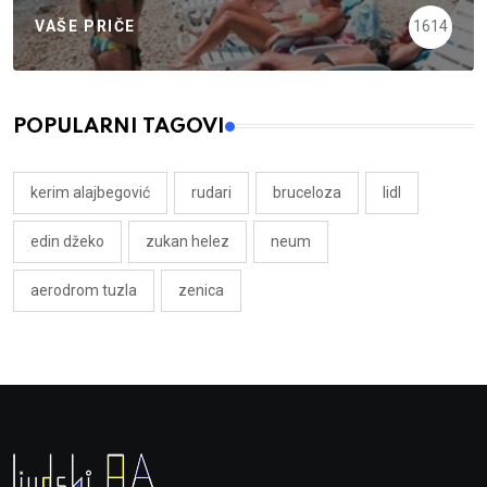
VAŠE PRIČE
1614
POPULARNI TAGOVI
kerim alajbegović
rudari
bruceloza
lidl
edin džeko
zukan helez
neum
aerodrom tuzla
zenica