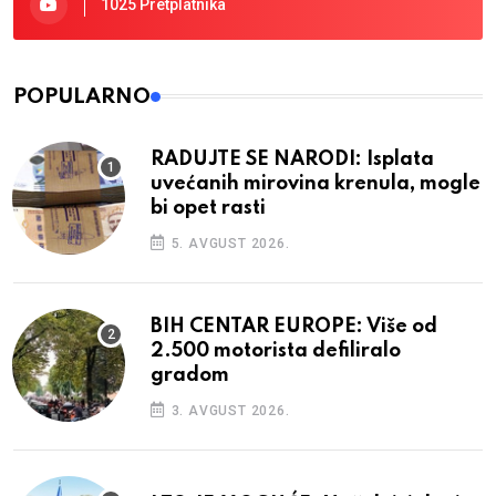
1025 Pretplatnika
POPULARNO
RADUJTE SE NARODI: Isplata
uvećanih mirovina krenula, mogle
bi opet rasti
5. AVGUST 2026.
BIH CENTAR EUROPE: Više od
2.500 motorista defiliralo
gradom
3. AVGUST 2026.