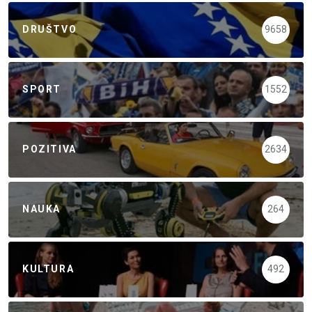
DRUŠTVO
9658
SPORT
1552
POZITIVA
2634
NAUKA
264
KULTURA
492