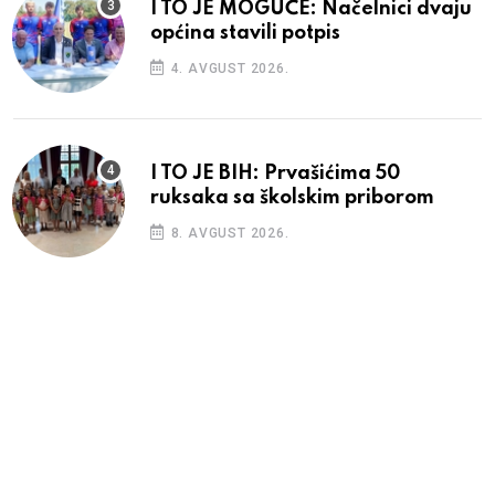
I TO JE MOGUĆE: Načelnici dvaju
općina stavili potpis
4. AVGUST 2026.
I TO JE BIH: Prvašićima 50
ruksaka sa školskim priborom
8. AVGUST 2026.