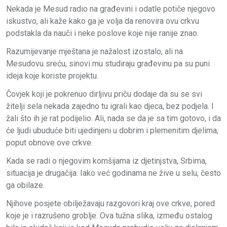
Nekada je Mesud radio na građevini i odatle potiče njegovo
iskustvo, ali kaže kako ga je volja da renovira ovu crkvu
podstakla da nauči i neke poslove koje nije ranije znao.
Razumijevanje mještana je nažalost izostalo, ali na
Mesudovu sreću, sinovi mu studiraju građevinu pa su puni
ideja koje koriste projektu.
Čovjek koji je pokrenuo dirljivu priču dodaje da su se svi
žitelji sela nekada zajedno tu igrali kao djeca, bez podjela. I
žali što ih je rat podijelio. Ali, nada se da je sa tim gotovo, i da
će ljudi ubuduće biti ujedinjeni u dobrim i plemenitim djelima,
poput obnove ove crkve.
Kada se radi o njegovim komšijama iz djetinjstva, Srbima,
situacija je drugačija. Iako već godinama ne žive u selu, često
ga obilaze.
Njihove posjete obilježavaju razgovori kraj ove crkve, pored
koje je i razrušeno groblje. Ova tužna slika, između ostalog