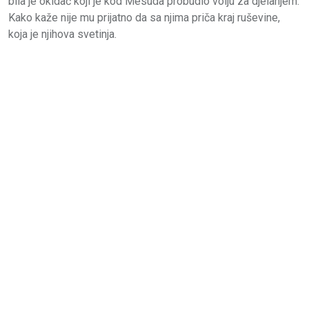
bila je okidač koji je kod Mesuda probudio volju za djelanjem.
Kako kaže nije mu prijatno da sa njima priča kraj ruševine,
koja je njihova svetinja.