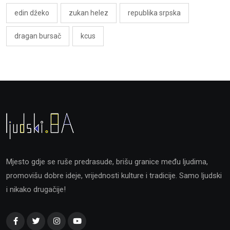
edin džeko
zukan helez
republika srpska
dragan bursač
kcus
Mjesto gdje se ruše predrasude, brišu granice među ljudima,
promovišu dobre ideje, vrijednosti kulture i tradicije. Samo ljudski
i nikako drugačije!