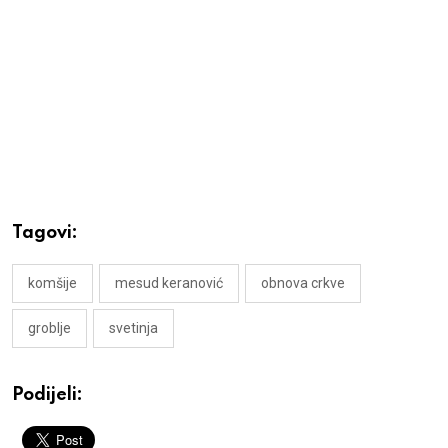
Tagovi:
komšije
mesud keranović
obnova crkve
groblje
svetinja
Podijeli: