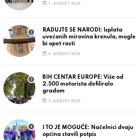
1. AVGUST 2026.
RADUJTE SE NARODI: Isplata
uvećanih mirovina krenula, mogle
bi opet rasti
5. AVGUST 2026.
BIH CENTAR EUROPE: Više od
2.500 motorista defiliralo
gradom
3. AVGUST 2026.
I TO JE MOGUĆE: Načelnici dvaju
općina stavili potpis