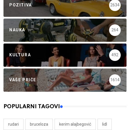
POZITIVA
2634
NAUKA
264
KULTURA
492
VAŠE PRIČE
1614
POPULARNI TAGOVI
rudari
bruceloza
kerim alajbegović
lidl