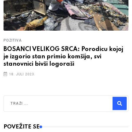
POZITIVA
BOSANCI VELIKOG SRCA: Porodicu kojoj
je izgorio stan primio komšija, svi
stanovnici bivši logoraši
18. JULI 2023.
Traži
Type 2 or more characters for results.
POVEŽITE SE