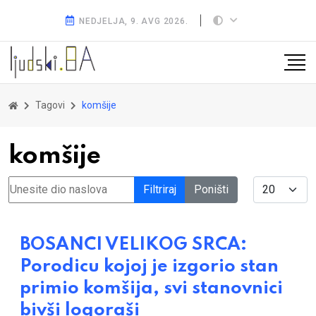
NEDJELJA, 9. AVG 2026.
Tagovi
komšije
komšije
Unesite dio naslova
Display #
Filtriraj
Poništi
BOSANCI VELIKOG SRCA:
Porodicu kojoj je izgorio stan
primio komšija, svi stanovnici
bivši logoraši