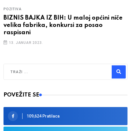
POZITIVA
BIZNIS BAJKA IZ BIH: U maloj općini niče
velika fabrika, konkursi za posao
raspisani
13. JANUAR 2023.
Traži
Type 2 or more characters for results.
POVEŽITE SE
109,624 Pratilaca