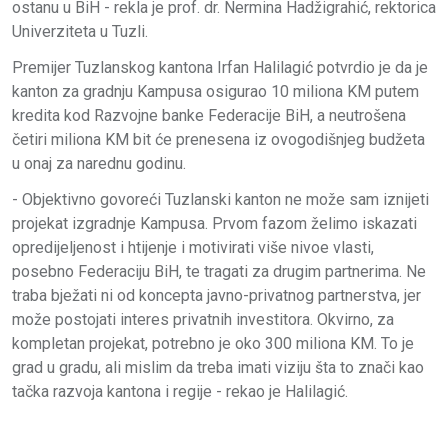
ostanu u BiH - rekla je prof. dr. Nermina Hadžigrahić, rektorica
Univerziteta u Tuzli.
Premijer Tuzlanskog kantona Irfan Halilagić potvrdio je da je
kanton za gradnju Kampusa osigurao 10 miliona KM putem
kredita kod Razvojne banke Federacije BiH, a neutrošena
četiri miliona KM bit će prenesena iz ovogodišnjeg budžeta
u onaj za narednu godinu.
- Objektivno govoreći Tuzlanski kanton ne može sam iznijeti
projekat izgradnje Kampusa. Prvom fazom želimo iskazati
opredijeljenost i htijenje i motivirati više nivoe vlasti,
posebno Federaciju BiH, te tragati za drugim partnerima. Ne
traba bježati ni od koncepta javno-privatnog partnerstva, jer
može postojati interes privatnih investitora. Okvirno, za
kompletan projekat, potrebno je oko 300 miliona KM. To je
grad u gradu, ali mislim da treba imati viziju šta to znači kao
tačka razvoja kantona i regije - rekao je Halilagić.