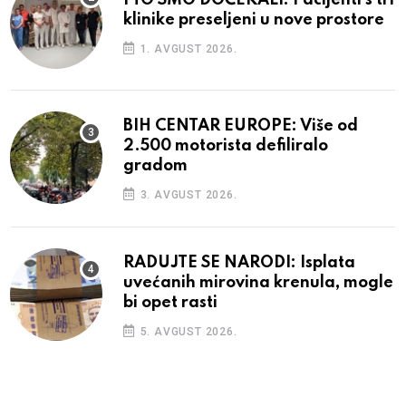
I TO SMO DOČEKALI: Pacijenti s tri
klinike preseljeni u nove prostore
1. AVGUST 2026.
BIH CENTAR EUROPE: Više od
2.500 motorista defiliralo
gradom
3. AVGUST 2026.
RADUJTE SE NARODI: Isplata
uvećanih mirovina krenula, mogle
bi opet rasti
5. AVGUST 2026.