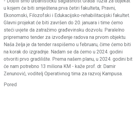
- Dobili smo urbanističku saglasnost Grada Tuzla za objekat
u kojem će biti smještena prva četiri fakulteta, Pravni,
Ekonomski, Filozofski i Edukacijsko-rehabilitacijski fakultet.
Glavni projekat će biti završen do 20. januara i time ćemo
steći uvjete da zatražimo građevinsku dozvolu. Paralelno
pripremamo tender za izvođenje radova na prvom objektu.
Naša želja je da tender raspišemo u februaru, čime ćemo biti
na korak do izgradnje. Nadam se da ćemo u 2024. godini
otvoriti prvo gradilište. Prema našem planu, u 2024. godini bit
će nam potrebno 13 miliona KM - kaže prof. dr. Damir
Zenunović, voditelj Operativnog tima za razvoj Kampusa.
Pored