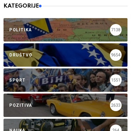
KATEGORIJE
POLITIKA
7138
DRUŠTVO
9654
SPORT
1551
POZITIVA
2633
NAUKA
264