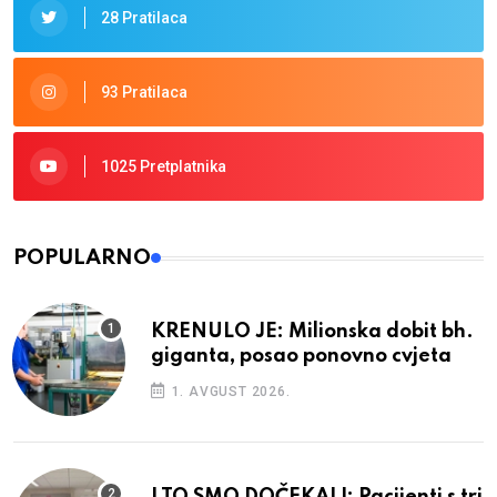
28 Pratilaca
93 Pratilaca
1025 Pretplatnika
POPULARNO
KRENULO JE: Milionska dobit bh.
giganta, posao ponovno cvjeta
1. AVGUST 2026.