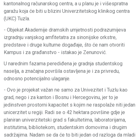
kantonalnog računarskog centra, a u planu je i višespratna
garažu koja će biti u blizini Univerzitetskog klinikog centra
(UKC) Tuzla.
- Objekat Akademije dramskih umjetnosti podrazumijeva
izgradnju vanjskog amfitetatra za sinonijske orkstre,
predstave i druge kulturne događaje, što će nam otvoriti
Kampus i za građanstvo - istakao je Zenunović.
U narednim fazama perediđena je gradnja studentskog
naselja, a značajna površila ostavljena je i za privredu,
odnosno potencijalno ulaganje.
- Ovo je projekat važan ne samo za Univezitet i Tuzlu kao
grad, nego i za kanton i Bosnu i Hercegovinu, jer to je
jedinstven prostorni kapacitet s kojim ne raspolaže niti jedan
unicerzitet u regiji. Radi se o 42 hektara površine gdje je
planiran univerzitetski grad s fakultetima, laboratorijama,
institutima, bibliotekom, studentskim domovima i drugim
sadržajima. Nadam se da će to biti jedan od razloga da mladi