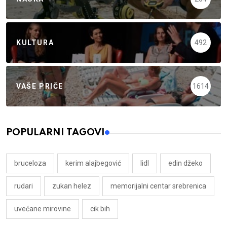
KULTURA
492
VAŠE PRIČE
1614
POPULARNI TAGOVI
bruceloza
kerim alajbegović
lidl
edin džeko
rudari
zukan helez
memorijalni centar srebrenica
uvećane mirovine
cik bih