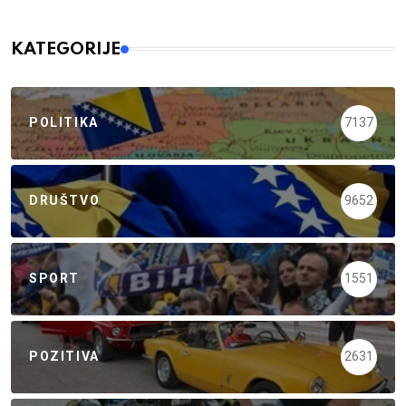
KATEGORIJE
POLITIKA
7137
DRUŠTVO
9652
SPORT
1551
POZITIVA
2631