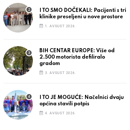
I TO SMO DOČEKALI: Pacijenti s tri
klinike preseljeni u nove prostore
1. AVGUST 2026.
BIH CENTAR EUROPE: Više od
2.500 motorista defiliralo
gradom
3. AVGUST 2026.
I TO JE MOGUĆE: Načelnici dvaju
općina stavili potpis
4. AVGUST 2026.