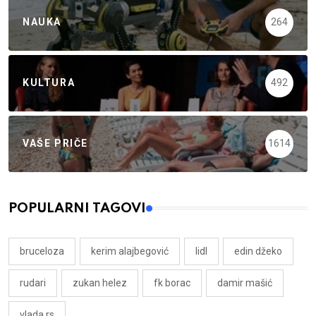
NAUKA
264
KULTURA
492
VAŠE PRIČE
1614
POPULARNI TAGOVI
bruceloza
kerim alajbegović
lidl
edin džeko
rudari
zukan helez
fk borac
damir mašić
vlada rs