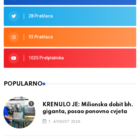
28 Pratilaca
93 Pratilaca
1025 Pretplatnika
POPULARNO
KRENULO JE: Milionska dobit bh.
giganta, posao ponovno cvjeta
1. AVGUST 2026.