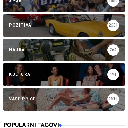
SPORT
1551
POZITIVA
2631
NAUKA
264
KULTURA
491
VAŠE PRIČE
1614
POPULARNI TAGOVI