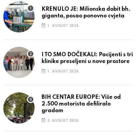
KRENULO JE: Milionska dobit bh.
giganta, posao ponovno cvjeta
1. AVGUST 2026.
I TO SMO DOČEKALI: Pacijenti s tri
klinike preseljeni u nove prostore
1. AVGUST 2026.
BIH CENTAR EUROPE: Više od
2.500 motorista defiliralo
gradom
3. AVGUST 2026.