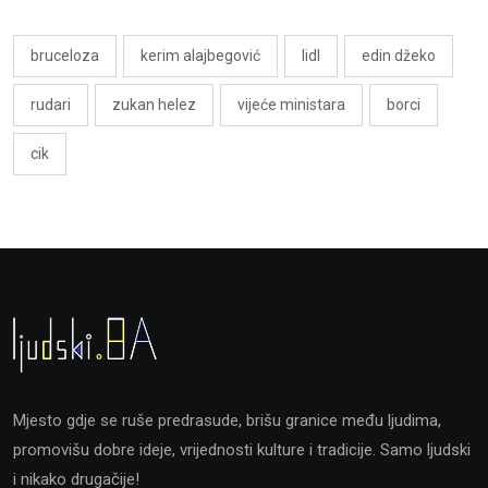
bruceloza
kerim alajbegović
lidl
edin džeko
rudari
zukan helez
vijeće ministara
borci
cik
Mjesto gdje se ruše predrasude, brišu granice među ljudima,
promovišu dobre ideje, vrijednosti kulture i tradicije. Samo ljudski
i nikako drugačije!