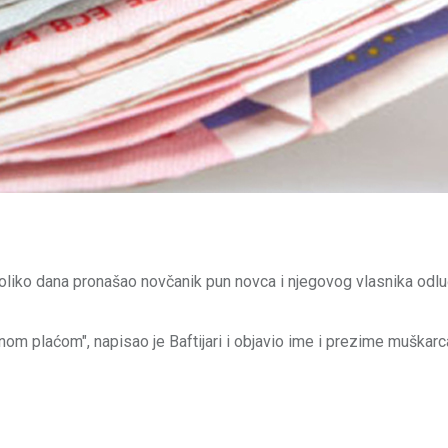
nekoliko dana pronašao novčanik pun novca i njegovog vlasnika odlu
m plaćom", napisao je Baftijari i objavio ime i prezime muškarca