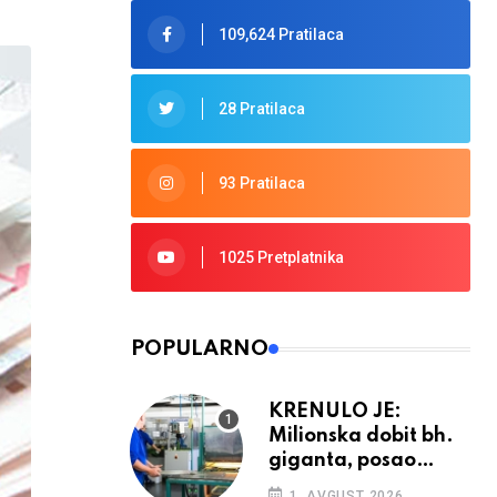
109,624 Pratilaca
28 Pratilaca
93 Pratilaca
1025 Pretplatnika
POPULARNO
KRENULO JE:
Milionska dobit bh.
giganta, posao
ponovno cvjeta
1. AVGUST 2026.