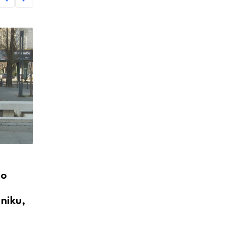
ao
sniku,