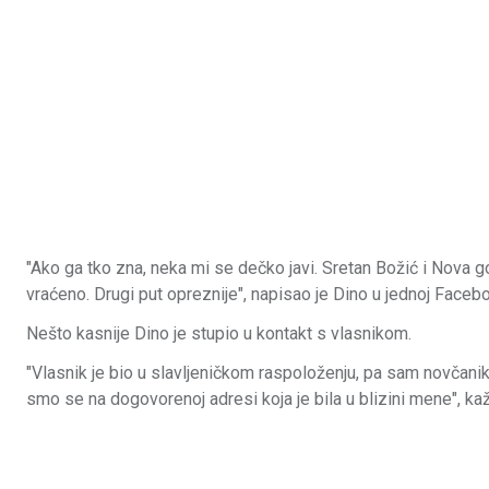
"Ako ga tko zna, neka mi se dečko javi. Sretan Božić i Nova godi
vraćeno. Drugi put opreznije", napisao je Dino u jednoj Faceb
Nešto kasnije Dino je stupio u kontakt s vlasnikom.
"Vlasnik je bio u slavljeničkom raspoloženju, pa sam novčanik
smo se na dogovorenoj adresi koja je bila u blizini mene", ka