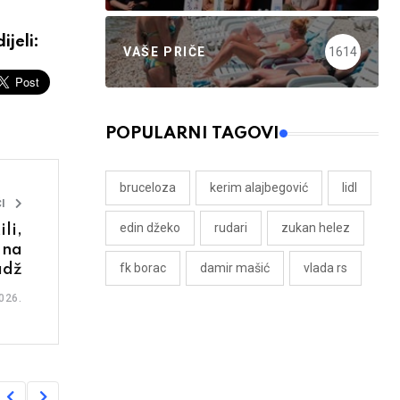
ijeli:
VAŠE PRIČE
1614
POPULARNI TAGOVI
bruceloza
kerim alajbegović
lidl
I
edin džeko
rudari
zukan helez
li,
 na
fk borac
damir mašić
vlada rs
adž
026.