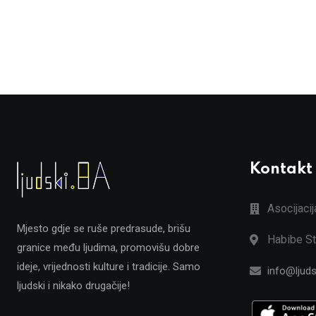
Kontakt
Asocijaci
Mjesto gdje se ruše predrasude, brišu
Habibe St
granice među ljudima, promovišu dobre
ideje, vrijednosti kulture i tradicije. Samo
info@ljuds
ljudski i nikako drugačije!