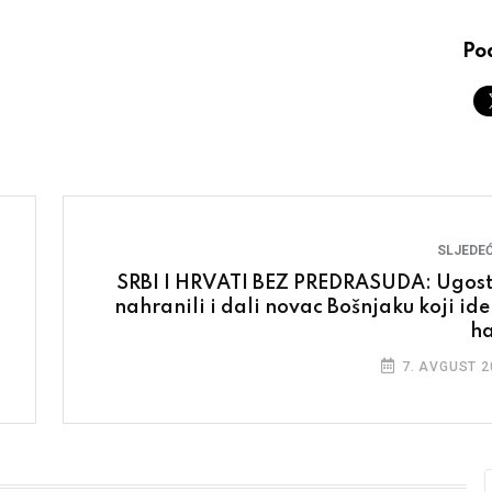
Pod
SLJEDEĆ
SRBI I HRVATI BEZ PREDRASUDA: Ugosti
nahranili i dali novac Bošnjaku koji ide
h
7. AVGUST 2