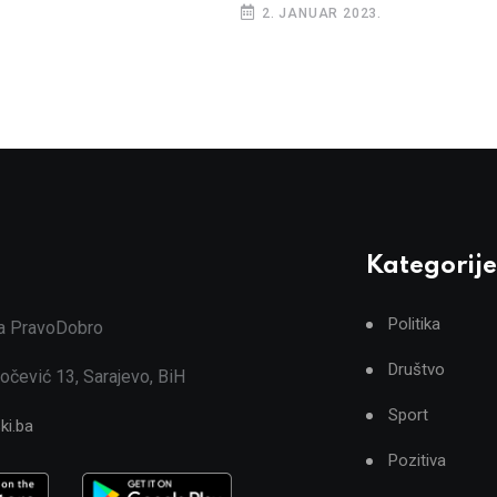
2. JANUAR 2023.
Kategorije
Politika
ja PravoDobro
Društvo
očević 13, Sarajevo, BiH
Sport
ki.ba
Pozitiva