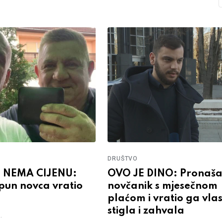
DRUŠTVO
 NEMA CIJENU:
OVO JE DINO: Pronaš
pun novca vratio
novčanik s mjesečnom
plaćom i vratio ga vla
stigla i zahvala
.