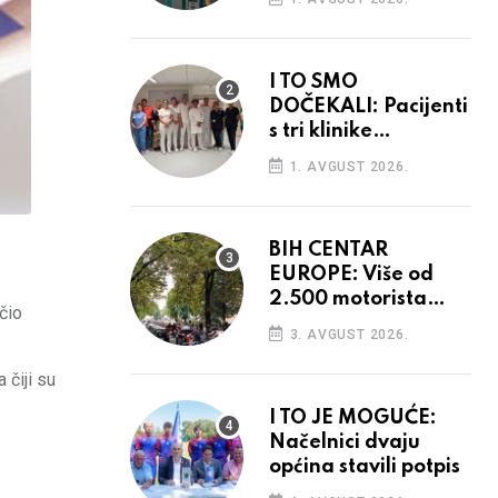
I TO SMO
DOČEKALI: Pacijenti
s tri klinike
preseljeni u nove
1. AVGUST 2026.
prostore
BIH CENTAR
EUROPE: Više od
2.500 motorista
čio
defiliralo gradom
3. AVGUST 2026.
 čiji su
I TO JE MOGUĆE:
Načelnici dvaju
općina stavili potpis