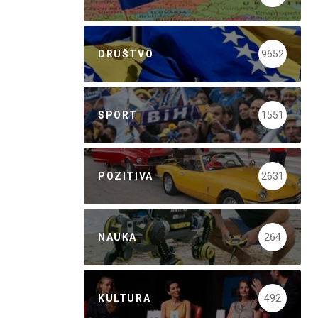
DRUŠTVO
9652
SPORT
1551
POZITIVA
2631
NAUKA
264
KULTURA
492