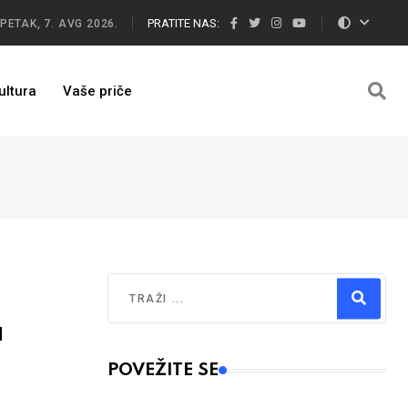
PRATITE NAS:
PETAK, 7. AVG 2026.
ultura
Vaše priče
Traži
a
Type 2 or more characters for results.
POVEŽITE SE