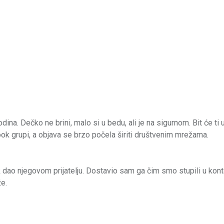
na. Dečko ne brini, malo si u bedu, ali je na sigurnom. Bit će ti u
ook grupi, a objava se brzo počela širiti društvenim mrežama.
 dao njegovom prijatelju. Dostavio sam ga čim smo stupili u konta
že.