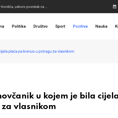
BURA U MOSTARU: Otpušteni radnici odbili poziv Kordića, uskoro povratak na posao
na
Politika
Društvo
Sport
Pozitiva
Nauka
K
I TO SMO DOČEKALI: Grad u BiH prvi put dobio sredstva EU
cijela plaća pa krenuo u potragu za vlasnikom
čanik u kojem je bila cijel
 za vlasnikom