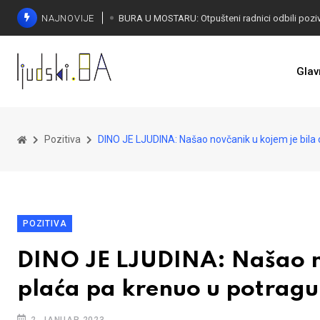
NAJNOVIJE
SORECA ZADOVOLJAN: Važan korak BiH ka EU
Glav
Pozitiva
DINO JE LJUDINA: Našao novčanik u kojem je bila 
POZITIVA
DINO JE LJUDINA: Našao nov
plaća pa krenuo u potragu