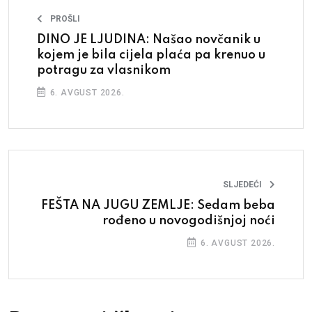
PROŠLI
DINO JE LJUDINA: Našao novčanik u
kojem je bila cijela plaća pa krenuo u
potragu za vlasnikom
6. AVGUST 2026.
SLJEDEĆI
FEŠTA NA JUGU ZEMLJE: Sedam beba
rođeno u novogodišnjoj noći
6. AVGUST 2026.