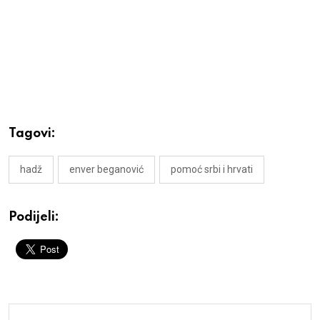
Tagovi:
hadž
enver beganović
pomoć srbi i hrvati
Podijeli: