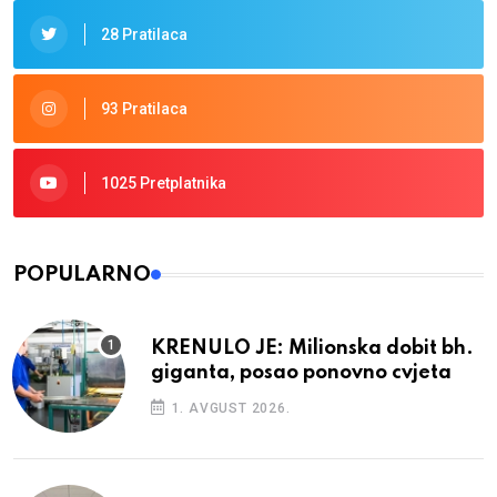
28 Pratilaca
93 Pratilaca
1025 Pretplatnika
POPULARNO
KRENULO JE: Milionska dobit bh.
giganta, posao ponovno cvjeta
1. AVGUST 2026.