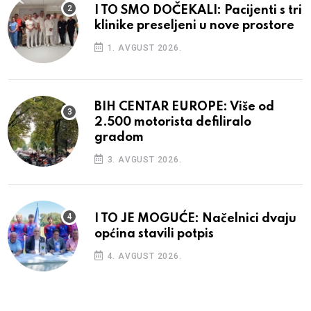
I TO SMO DOČEKALI: Pacijenti s tri
klinike preseljeni u nove prostore
1. AVGUST 2026.
BIH CENTAR EUROPE: Više od
2.500 motorista defiliralo
gradom
3. AVGUST 2026.
I TO JE MOGUĆE: Načelnici dvaju
općina stavili potpis
4. AVGUST 2026.