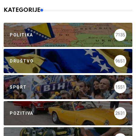
KATEGORIJE
POLITIKA
7135
DRUŠTVO
9651
SPORT
1551
POZITIVA
2631