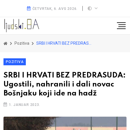
ČETVRTAK, 6. AVG 2026.
Pozitiva
SRBI I HRVATI BEZ PREDRASUDA: Ugostili, nahranili i dali novac Bošnjaku koji ide na hadž
POZITIVA
SRBI I HRVATI BEZ PREDRASUDA:
Ugostili, nahranili i dali novac
Bošnjaku koji ide na hadž
1. JANUAR 2023.