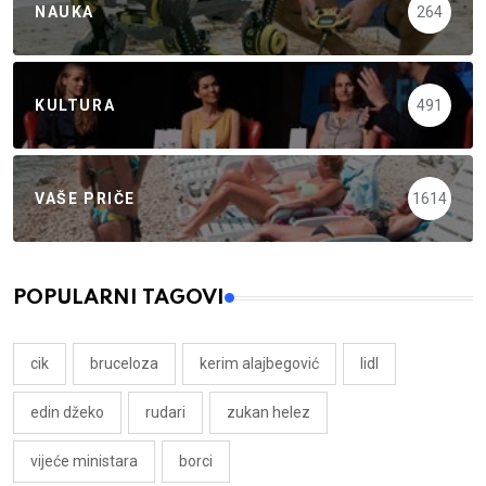
NAUKA
264
KULTURA
491
VAŠE PRIČE
1614
POPULARNI TAGOVI
cik
bruceloza
kerim alajbegović
lidl
edin džeko
rudari
zukan helez
vijeće ministara
borci