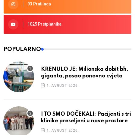
93 Pratilaca
1025 Pretplatnika
POPULARNO
KRENULO JE: Milionska dobit bh.
giganta, posao ponovno cvjeta
1. AVGUST 2026.
I TO SMO DOČEKALI: Pacijenti s tri
klinike preseljeni u nove prostore
1. AVGUST 2026.