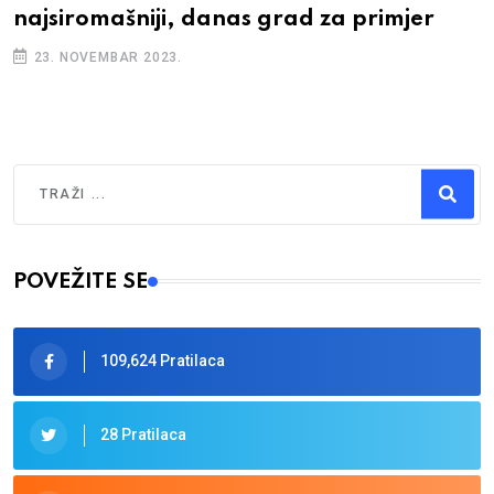
najsiromašniji, danas grad za primjer
23. NOVEMBAR 2023.
Traži
Type 2 or more characters for results.
POVEŽITE SE
109,624 Pratilaca
28 Pratilaca