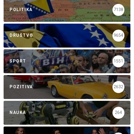
POLITIKA
7138
DRUŠTVO
9654
SPORT
1551
POZITIVA
2632
NAUKA
264