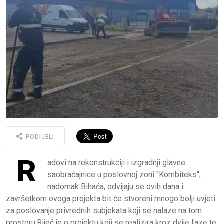
PODIJELI
R
adovi na rekonstrukciji i izgradnji glavne
saobraćajnice u poslovnoj zoni "Kombiteks",
nadomak Bihaća, odvijaju se ovih dana i
završetkom ovoga projekta bit će stvoreni mnogo bolji uvjeti
za poslovanje privrednih subjekata koji se nalaze na tom
prostoru.Riječ je o projektu koji se realizira kroz dvije faze te