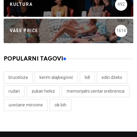
KULTURA
492
VAŠE PRIČE
1614
POPULARNI TAGOVI
bruceloza
kerim alajbegović
lidl
edin džeko
rudari
zukan helez
memorijalni centar srebrenica
uvećane mirovine
cik bih