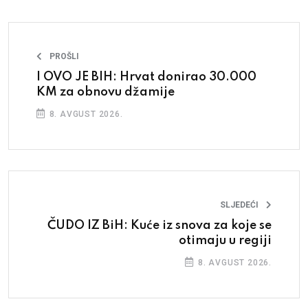
PROŠLI
I OVO JE BIH: Hrvat donirao 30.000
KM za obnovu džamije
8. AVGUST 2026.
SLJEDEĆI
ČUDO IZ BiH: Kuće iz snova za koje se
otimaju u regiji
8. AVGUST 2026.