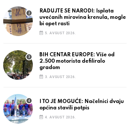
RADUJTE SE NARODI: Isplata
uvećanih mirovina krenula, mogle
bi opet rasti
5. AVGUST 2026.
BIH CENTAR EUROPE: Više od
2.500 motorista defiliralo
gradom
3. AVGUST 2026.
I TO JE MOGUĆE: Načelnici dvaju
općina stavili potpis
4. AVGUST 2026.