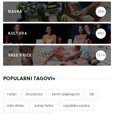
NAUKA
264
KULTURA
492
VAŠE PRIČE
1614
POPULARNI TAGOVI
rudari
bruceloza
kerim alajbegović
lidl
edin džeko
zukan helez
republika srpska