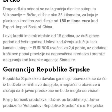
Druga odluka odnosi se na izgradnju dionice autoputa
Vukosavlje – Brčko, dužine oko 33 kilometra, za koju je
planirano kreditno zaduženje od
180 miliona eura
kod
Export-Import Bank of China.
I ovaj kredit ima rok otplate od 15 godina, uz duži grace
period od četiri godine. Uslovi zaduženja uključuju istu
kamatnu stopu – EURIBOR uvećan za 2,4 posto, uz dodatne
troškove poput provizije na nepovučena sredstva i premije
osiguranja kod kineske agencije Sinosure.
Garancija Republike Srpske
Republika Srpska kao davalac garancije obavezala se da će
iz budžeta izmiriti sve dospjele, a neplaćene obaveze u
slučaju da ih javno preduzeće ne bude moglo servisirati.
Krajnji korisnik sredstava i dužnik po kreditima je Javno
preduzeće “Autoputevi Republike Srpske” d.o.o. Banjaluka.