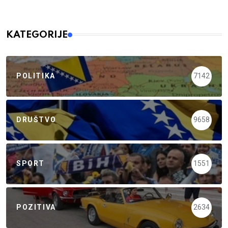
KATEGORIJE
POLITIKA
7142
DRUŠTVO
9658
SPORT
1551
POZITIVA
2634