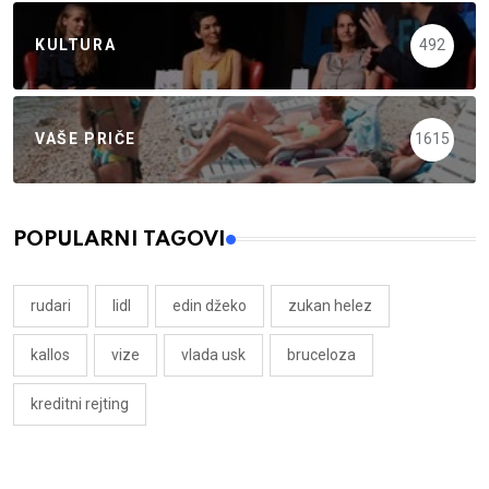
KULTURA
492
VAŠE PRIČE
1615
POPULARNI TAGOVI
rudari
lidl
edin džeko
zukan helez
kallos
vize
vlada usk
bruceloza
kreditni rejting