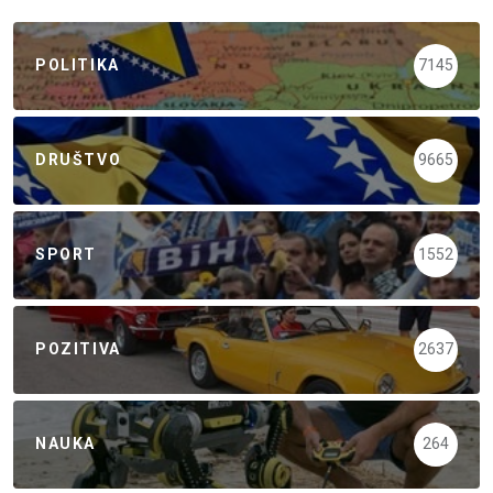
POLITIKA
7145
DRUŠTVO
9665
SPORT
1552
POZITIVA
2637
NAUKA
264