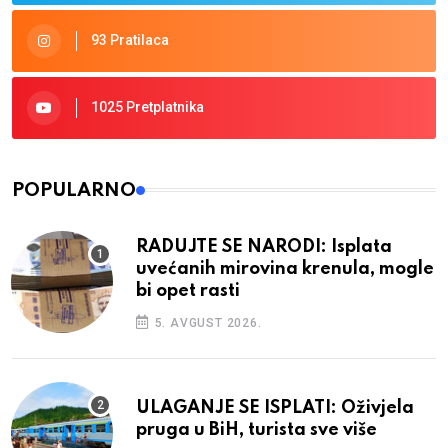
93 Pratilaca
1025 Pretplatnika
POPULARNO
RADUJTE SE NARODI: Isplata
uvećanih mirovina krenula, mogle
bi opet rasti
5. AVGUST 2026.
ULAGANJE SE ISPLATI: Oživjela
pruga u BiH, turista sve više