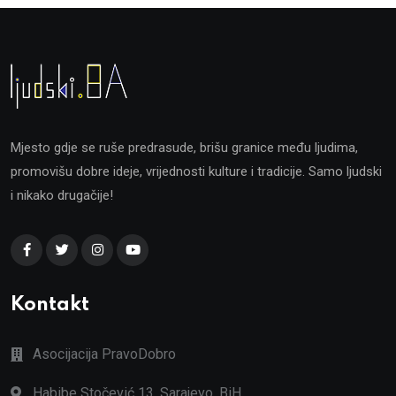
Mjesto gdje se ruše predrasude, brišu granice među ljudima,
promovišu dobre ideje, vrijednosti kulture i tradicije. Samo ljudski
i nikako drugačije!
Kontakt
Asocijacija PravoDobro
Habibe Stočević 13, Sarajevo, BiH