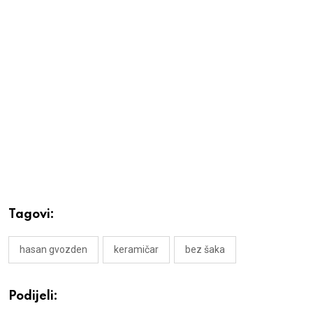
Tagovi:
hasan gvozden
keramičar
bez šaka
Podijeli: