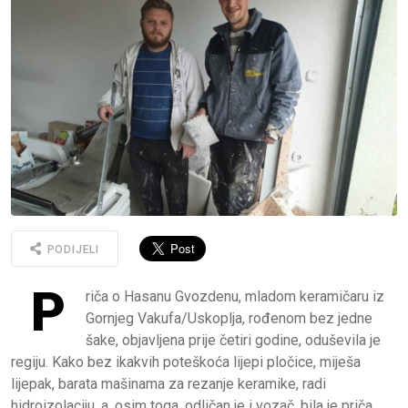
PODIJELI
P
riča o Hasanu Gvozdenu, mladom keramičaru iz
Gornjeg Vakufa/Uskoplja, rođenom bez jedne
šake, objavljena prije četiri godine, oduševila je
regiju. Kako bez ikakvih poteškoća lijepi pločice, miješa
lijepak, barata mašinama za rezanje keramike, radi
hidroizolaciju, a, osim toga, odličan je i vozač, bila je priča