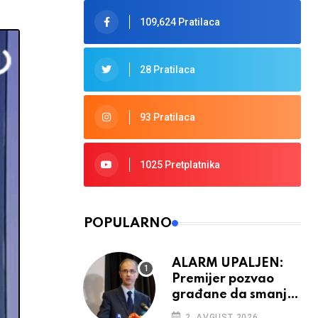
109,624 Pratilaca
28 Pratilaca
93 Pratilaca
1025 Pretplatnika
POPULARNO
ALARM UPALJEN:
Premijer pozvao
građane da smanje
potrošnju struje
2. AVGUST 2026.