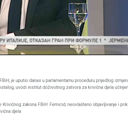
iH, je uputio danas u parlamentarnu proceduru prijedlog izmjen
alog, uvodi institut doživotnog zatvora za krivična djela učinje
 Krivičnog zakona FBiH: Femicid, neovlašteno objavljivanje i pri
ivična djela