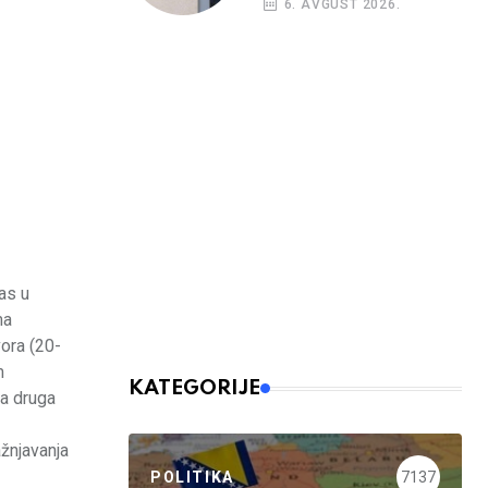
6. AVGUST 2026.
as u
ma
ora (20-
m
KATEGORIJE
na druga
ažnjavanja
POLITIKA
7137