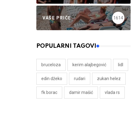
VAŠE PRIČE
1614
POPULARNI TAGOVI
bruceloza
kerim alajbegović
lidl
edin džeko
rudari
zukan helez
fk borac
damir mašić
vlada rs