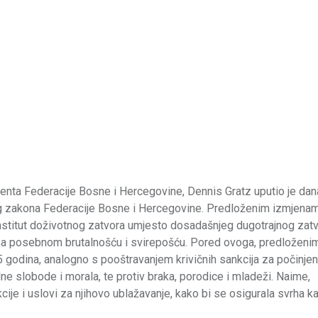
ta Federacije Bosne i Hercegovine, Dennis Gratz uputio je dan
og zakona Federacije Bosne i Hercegovine. Predloženim izmjena
nstitut doživotnog zatvora umjesto dosadašnjeg dugotrajnog zatv
ena sa posebnom brutalnošću i svirepošću. Pored ovoga, predloženi
 godina, analogno s pooštravanjem krivičnih sankcija za počinje
olne slobode i morala, te protiv braka, porodice i mladeži. Naime,
je i uslovi za njihovo ublažavanje, kako bi se osigurala svrha k