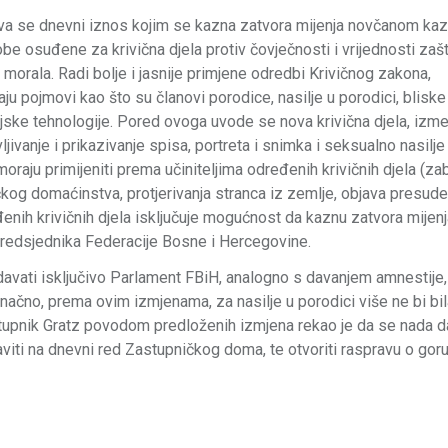
va se dnevni iznos kojim se kazna zatvora mijenja novčanom kaz
 osuđene za krivična djela protiv čovječnosti i vrijednosti zaš
morala. Radi bolje i jasnije primjene odredbi Krivičnog zakona,
u pojmovi kao što su članovi porodice, nasilje u porodici, blisk
ijske tehnologije. Pored ovoga uvode se nova krivična djela, izm
jivanje i prikazivanje spisa, portreta i snimka i seksualno nasilje 
oraju primijeniti prema učiniteljima određenih krivičnih djela (za
ičkog domaćinstva, protjerivanja stranca iz zemlje, objava presude
enih krivičnih djela isključuje mogućnost da kaznu zatvora mijenj
edsjednika Federacije Bosne i Hercegovine.
vati isključivo Parlament FBiH, analogno s davanjem amnestije, 
Konačno, prema ovim izmjenama, za nasilje u porodici više ne bi bi
stupnik Gratz povodom predloženih izmjena rekao je da se nada d
aviti na dnevni red Zastupničkog doma, te otvoriti raspravu o gor