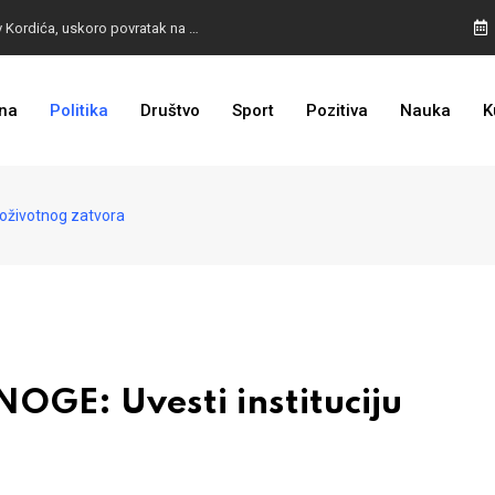
BURA U MOSTARU: Otpušteni radnici odbili poziv Kordića, uskoro povratak na posao
na
Politika
Društvo
Sport
Pozitiva
Nauka
K
I TO SMO DOČEKALI: Grad u BiH prvi put dobio sredstva EU
doživotnog zatvora
GE: Uvesti instituciju