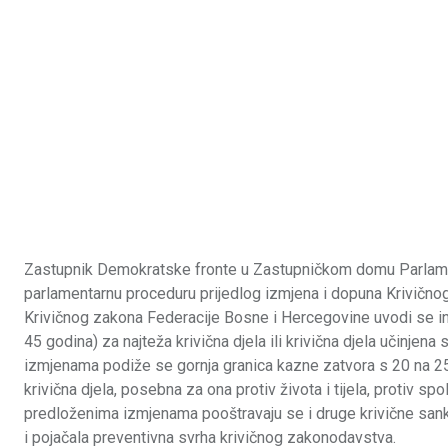
Zastupnik Demokratske fronte u Zastupničkom domu Parlamen
parlamentarnu proceduru prijedlog izmjena i dopuna Krivičn
Krivičnog zakona Federacije Bosne i Hercegovine uvodi se i
45 godina) za najteža krivična djela ili krivična djela učinj
izmjenama podiže se gornja granica kazne zatvora s 20 na 25
krivična djela, posebna za ona protiv života i tijela, protiv sp
predloženima izmjenama pooštravaju se i druge krivične sankci
i pojačala preventivna svrha krivičnog zakonodavstva.