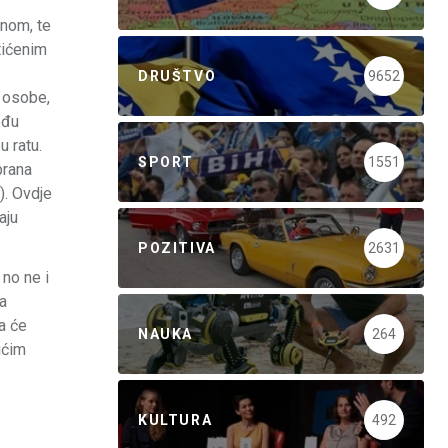
nom, te
tićenim
DRUŠTVO
9652
e osobe,
eđu
u ratu.
SPORT
1551
brana
). Ovdje
aju
POZITIVA
2631
no ne i
la
a će
NAUKA
264
ućim
KULTURA
492