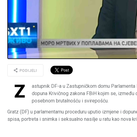
PODIJELI
Z
astupnik DF-a u Zastupničkom domu Parlamenta FB
dopuna Krivičnog zakona FBiH kojim se, između ost
posebnom brutalnošću i svirepošću.
Gratz (DF) u parlamentarnu proceduru uputio izmjene i dopune
spisa, portreta i snimka i seksualno nasilje u ratu kao nova kr