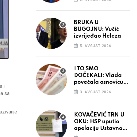
BRUKA U
BUGOJNU: Vučić
izvrijeđao Heleza
5. AVGUST 2026.
I TO SMO
DOČEKALI: Vlada
povećala osnovicu
a i
za obračun plaća
3. AVGUST 2026.
na sa
budžetskim
korisnicima
kazivanje
KOVAČEVIĆ TRN U
OKU: HSP uputio
apelaciju Ustavnom
sudu BiH