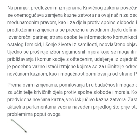
Na primjer, predloženim izmjenama Krivičnog zakona poveća
se onemogućava zamjena kazne zatvora na ovaj način za osobe
međunarodnim pravom, kao i za djela protiv spolne slobode i 
predloženim izmjenama se precizno u uvodnom dijelu definiraj
izvanbračni partner, strana osoba te informaciono komunikac
ostalog femicid, lišenje života iz samilosti, neovlašteno objavl
Ujedno se proširuje izbor sigurnosnih mjera koje se mogu ili m
približavanja i komunikacije s oštećenim, udaljenje iz zajedn
je posebno važno istaći izmjene kojima se za učinitelje određ
novčanom kaznom, kao i mogućnost pomilovanja od strane Pr
Prema ovim izmjenama, pomilovanja bi u budućnosti mogao da
za učinitelje krivičnih djela protiv spolne slobode i morala. 
predviđena novčana kazna, već isključivo kazna zatvora. Za
aktuelna parlamentarna većina navedeni prijedlog što prije st
problemima poput ovoga.