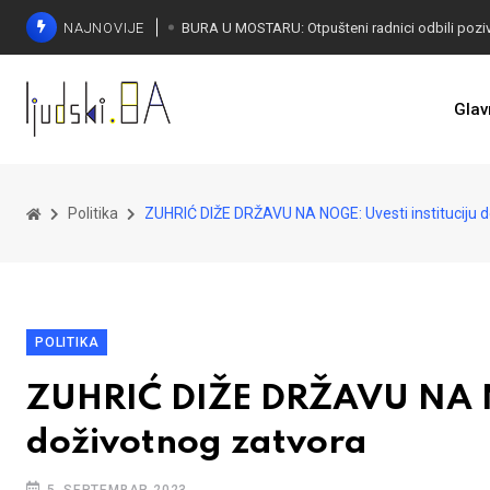
NAJNOVIJE
SORECA ZADOVOLJAN: Važan korak BiH ka EU
Glav
Politika
ZUHRIĆ DIŽE DRŽAVU NA NOGE: Uvesti instituciju 
POLITIKA
ZUHRIĆ DIŽE DRŽAVU NA NO
doživotnog zatvora