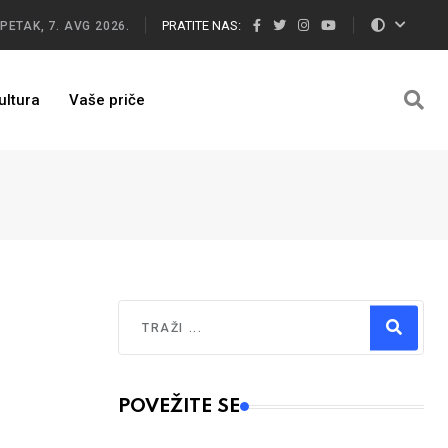
PRATITE NAS:
PETAK, 7. AVG 2026.
ultura
Vaše priče
Traži
Type 2 or more characters for results.
POVEŽITE SE