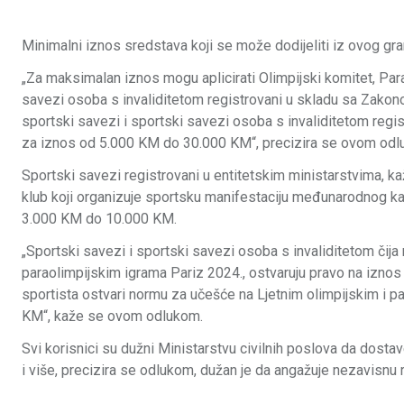
Minimalni iznos sredstava koji se može dodijeliti iz ovog g
„Za maksimalan iznos mogu aplicirati Olimpijski komitet, Para
savezi osoba s invaliditetom registrovani u skladu sa Zakon
sportski savezi i sportski savezi osoba s invaliditetom regi
za iznos od 5.000 KM do 30.000 KM“, precizira se ovom odl
Sportski savezi registrovani u entitetskim ministarstvima, ka
klub koji organizuje sportsku manifestaciju međunarodnog kara
3.000 KM do 10.000 KM.
„Sportski savezi i sportski savezi osoba s invaliditetom čija
paraolimpijskim igrama Pariz 2024., ostvaruju pravo na iznos
sportista ostvari normu za učešće na Ljetnim olimpijskim i p
KM“, kaže se ovom odlukom.
Svi korisnici su dužni Ministarstvu civilnih poslova da dosta
i više, precizira se odlukom, dužan je da angažuje nezavisnu r