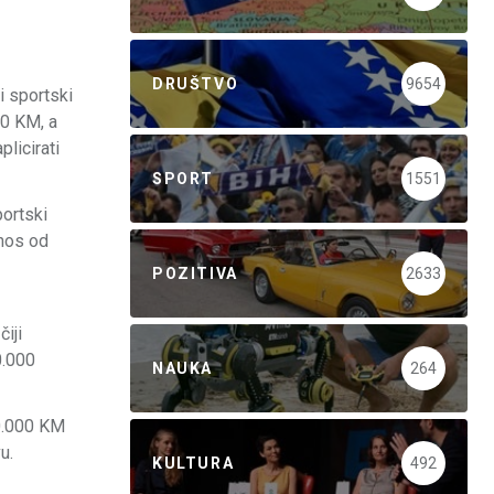
DRUŠTVO
9654
i sportski
00 KM, a
licirati
SPORT
1551
portski
znos od
POZITIVA
2633
iji
0.000
NAUKA
264
10.000 KM
u.
KULTURA
492