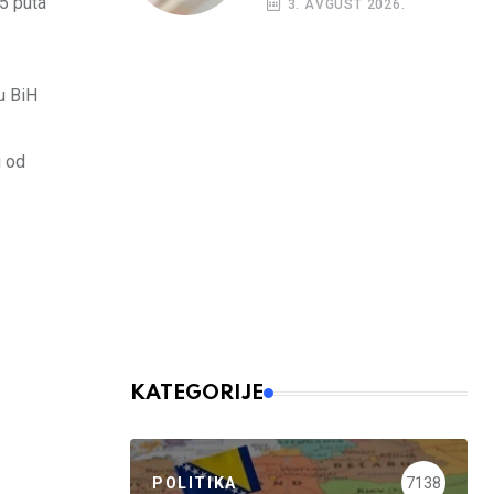
15 puta
3. AVGUST 2026.
budžetskim
korisnicima
u BiH
u od
KATEGORIJE
POLITIKA
7138