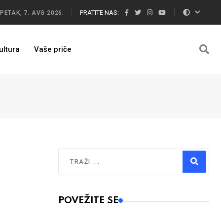
PRATITE NAS:
PETAK, 7. AVG 2026.
ultura
Vaše priče
Traži
Type 2 or more characters for results.
POVEŽITE SE