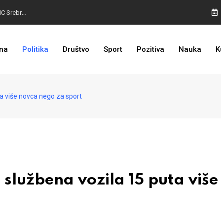
BURA U RS-U: Nastavak saslušanja uposlenika MC Srebrenica
ALARM UPALJEN: Požar ugrozio kuće, u pomoć stigli Air tractor i helikopter
na
Politika
Društvo
Sport
Pozitiva
Nauka
K
SJAJNI REZULTATI: Turisti okupirali glavni grad BiH, za mjesec dana više od 240.000 noćenja
a više novca nego za sport
službena vozila 15 puta više