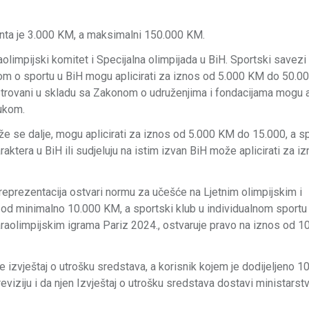
ranta je 3.000 KM, a maksimalni 150.000 KM.
olimpijski komitet i Specijalna olimpijada u BiH. Sportski savezi 
om o sportu u BiH mogu aplicirati za iznos od 5.000 KM do 50.0
strovani u skladu sa Zakonom o udruženjima i fondacijama mogu ap
ukom.
že se dalje, mogu aplicirati za iznos od 5.000 KM do 15.000, a s
ktera u BiH ili sudjeluju na istim izvan BiH može aplicirati za i
 reprezentacija ostvari normu za učešće na Ljetnim olimpijskim i
 od minimalno 10.000 KM, a sportski klub u individualnom sportu č
araolimpijskim igrama Pariz 2024., ostvaruje pravo na iznos od 1
ve izvještaj o utrošku sredstava, a korisnik kojem je dodijeljeno 
eviziju i da njen Izvještaj o utrošku sredstava dostavi ministarstv