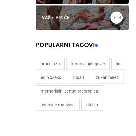
VAŠE PRIČE
1614
POPULARNI TAGOVI
bruceloza
kerim alajbegović
lidl
edin džeko
rudari
zukan helez
memorijalni centar srebrenica
uvećane mirovine
cik bih