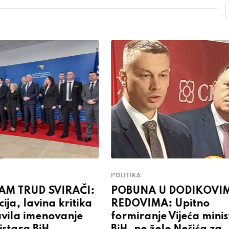
POLITIKA
AM TRUD SVIRAČI:
POBUNA U DODIKOVI
ija, lavina kritika
REDOVIMA: Upitno
avila imenovanje
formiranje Vijeća mini