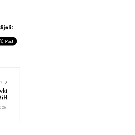
ijeli:
I
vki
BiH
026.