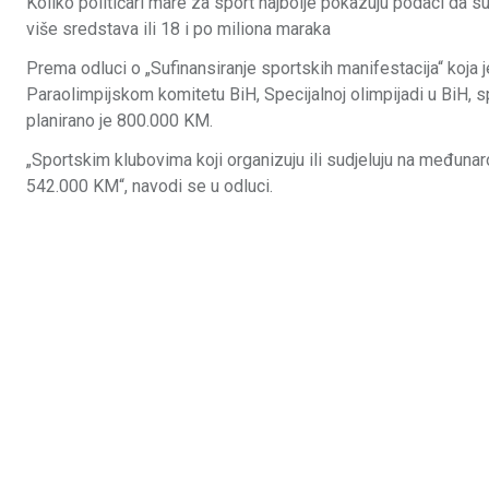
Koliko političari mare za sport najbolje pokazuju podaci da s
više sredstava ili 18 i po miliona maraka
Prema odluci o „Sufinansiranje sportskih manifestacija“ koja 
Paraolimpijskom komitetu BiH, Specijalnoj olimpijadi u BiH,
planirano je 800.000 KM.
„Sportskim klubovima koji organizuju ili sudjeluju na međun
542.000 KM“, navodi se u odluci.