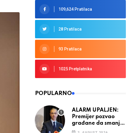
109,624 Pratilaca
28 Pratilaca
93 Pratilaca
1025 Pretplatnika
POPULARNO
ALARM UPALJEN:
Premijer pozvao
građane da smanje
potrošnju struje
2. AVGUST 2026.