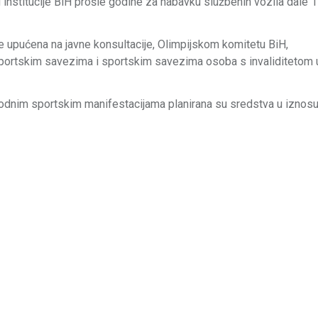
u institucije BiH prošle godine za nabavku službenih vozila dale 
je upućena na javne konsultacije, Olimpijskom komitetu BiH,
 sportskim savezima i sportskim savezima osoba s invaliditetom 
arodnim sportskim manifestacijama planirana su sredstva u iznos