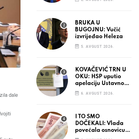
BRUKA U
BUGOJNU: Vučić
izvrijeđao Heleza
5. AVGUST 2026.
KOVAČEVIĆ TRN U
OKU: HSP uputio
apelaciju Ustavnom
sudu BiH
6. AVGUST 2026.
zila dale
vojiti
I TO SMO
DOČEKALI: Vlada
povećala osnovicu
za obračun plaća