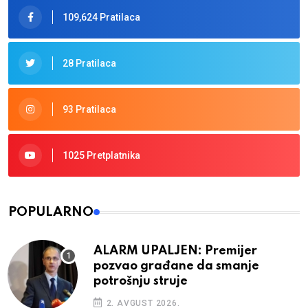
109,624 Pratilaca
28 Pratilaca
93 Pratilaca
1025 Pretplatnika
POPULARNO
ALARM UPALJEN: Premijer
pozvao građane da smanje
potrošnju struje
2. AVGUST 2026.