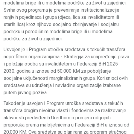
modelima brige ili u modelima podrške za život u zajednici.
Svrha ovog programa je preveniranje institucionaIizacije
ranjivih pojedinaca i grupa (djeca, lica sa invaliditetom ili
starih lica) kroz njihovo socijalno zbrinjavanje i socijalnu
podršku u porodičnim modelima brige ili u modelima
podrške za život u zajednici.
Usvojen je i Program utroška sredstava s tekućih transfera
neprofitnim organizacijama - Strategija za unapređenje prava
i položaja osoba sa invaliditetom u Federaciji BiH 2025-
2030. godina u iznosu od 50.000 KM za poboljšanje
socijalne uključenosti marginaliziranih grupa. Korisnioci ovih
sredstava su udruženja i nevladine organizacije izabrane
putem javnog poziva.
Također je usvojen i Program utroška sredstava s tekućih
transfera drugim nivoima vlasti i fondovima za realizovanje
aktivnosti predviđenih Uredbom o primjeni odgojnih
preporuka prema maloljetnicima u Federaciji BiH u iznosu od
20.000 KM. Ova sredstva su planirana za program stručnog