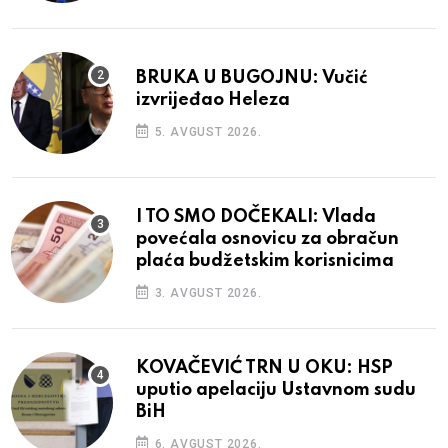
BRUKA U BUGOJNU: Vučić
izvrijeđao Heleza
5. AVGUST 2026.
I TO SMO DOČEKALI: Vlada
povećala osnovicu za obračun
plaća budžetskim korisnicima
3. AVGUST 2026.
KOVAČEVIĆ TRN U OKU: HSP
uputio apelaciju Ustavnom sudu
BiH
6. AVGUST 2026.