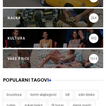
NAUKA
264
KULTURA
492
VAŠE PRIČE
1614
POPULARNI TAGOVI
bruceloza
kerim alajbegović
lidl
edin džeko
rudari
zukan helez
fk borac
damir mašić