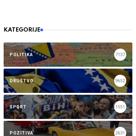
KATEGORIJE
POLITIKA
7137
DRUŠTVO
9652
SPORT
1551
POZITIVA
2631